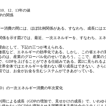
10、12、13年の値
Pの関係
ルギー消費の間には、ほぼ比例関係がある。すなわち、成長には
の関係を示す図2では、最近、一次エネルギーを、すなわち、エ
理由として、下記の三つが考えられる。
徹底など、エネルギーの効率化である。しかし、この省エネの
るのは、産業のグローバル化のせいであろう。ここで、産業の
、GDPを上げることができる仕組みである。図2に見られるよ
世界全体ではエネルギーを使わない限り成長はできない。さら
国では、お金がお金を生むシステムができあがっている。
ECD）の一次エネルギー消費の年次変化
利用による成長（GDPの増加で、見せかけの成長）で、いわゆ
を使わないでGDPを増加させる国際資本主義社会のステムにも