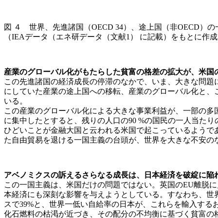
図 ４ 世界、先進諸国（OECD 34）、途上国（非OECD）
（IEAデータ（エネ研データ（文献1） に記載）をもとに作
産業のグローバル化がもたらした貧富の格差の拡大が、米国
この先進諸国の経済成長の停滞のなかで、いま、大きな問題
にしていた産業の途上国への移転、産業のグローバル化と、
いる。
この産業のグローバル化による大きな事業利益が、一部の多国
に集中したとすると、残りの人口の90 %の国民の一人当たりのGD
ひどいことが金融大国と云われる米国で起こっているようで
た自由貿易を退ける一国主義の台頭が、世界を大きな不安の
アベノミクスの訴えるさらなる成長は、日本経済を破綻に陥
この一国主義は、米国だけの問題ではない。英国のEU離脱
本経済にも深刻な影響を与えようとしている。すなわち、世
スで39%と、世界一低い自給率の日本が、これらを輸入する
化石燃料の枯渇が近づき、その配分の不均衡に基づく貧富の