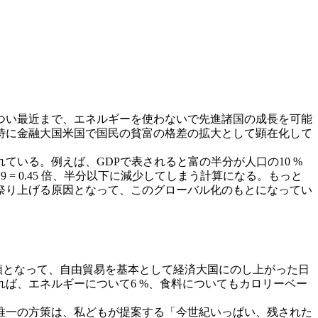
つい最近まで、エネルギーを使わないで先進諸国の成長を可能
特に金融大国米国で国民の貧富の格差の拡大として顕在化して
いる。例えば、GDPで表されると富の半分が人口の10 %
9 = 0.45 倍、半分以下に減少してしまう計算になる。もっと
祭り上げる原因となって、このグローバル化のもとになってい
頭となって、自由貿易を基本として経済大国にのし上がった日
ば、エネルギーについて6 %、食料についてもカロリーベー
唯一の方策は、私どもが提案する「今世紀いっぱい、残された