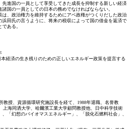
在、先進国の一員として享受してきた成長を抑制する新しい経済
進諸国の一員としての日本の務めでなければならない。
策は、政治権力を維持するためにアベ政権がつくりだした政治
の浜田氏の言うように、将来の税収によって国の借金を返済で
とである。
年
日本経済の生き残りのための正しいエネルギー政策を提言する
所教授、資源循環研究施設長を経て、1988年退職、名誉教
事、上海同洒大学、哈爾濱工業大学顧問教授他、日中科学技術
」、「幻想のバイオマスエネルギー」、「脱化石燃料社会」、