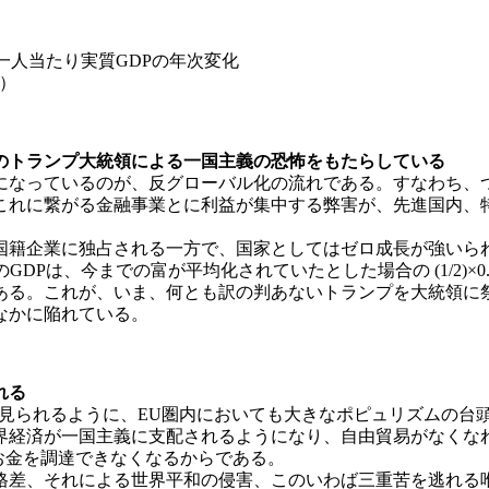
の一人当たり実質GDPの年次変化
成）
のトランプ大統領による一国主義の恐怖をもたらしている
になっているのが、反グローバル化の流れである。すなわち、
これに繋がる金融事業とに利益が集中する弊害が、先進国内、
籍企業に独占される一方で、国家としてはゼロ成長が強いられて
Pは、今までの富が平均化されていたとした場合の (1/2)×0.
ある。これが、いま、何とも訳の判あないトランプを大統領に
なかに陥れている。
れる
に見られるように、EU圏内においても大きなポピュリズムの台
界経済が一国主義に支配されるようになり、自由貿易がなくなれ
お金を調達できなくなるからである。
格差、それによる世界平和の侵害、このいわば三重苦を逃れる