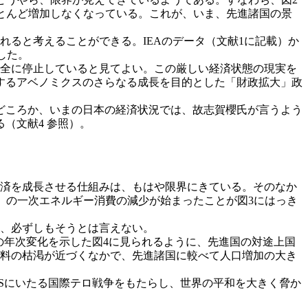
とんど増加しなくなっている。これが、いま、先進諸国の景
ると考えることができる。IEAのデータ（文献1に記載）か
した。
完全に停止していると見てよい。この厳しい経済状態の現実を
するアベノミクスのさらなる成長を目的とした「財政拡大」政
どころか、いまの日本の経済状況では、故志賀櫻氏が言うよう
（文献4 参照）。
経済を成長させる仕組みは、もはや限界にきている。そのなか
4）の一次エネルギー消費の減少が始まったことが図3にはっき
と、必ずしもそうとは言えない。
DPの年次変化を示した図4に見られるように、先進国の対途上国
石燃料の枯渇が近づくなかで、先進諸国に較べて人口増加の大き
Sにいたる国際テロ戦争をもたらし、世界の平和を大きく脅か