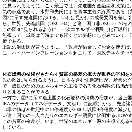
に見られるように、ごく最近では、先進国が金融緩和政策に
気の低迷であり、水野和夫氏による資本主義の終焉である（文
図2に示す先進国における、いわば見かけの成長要因を差し引
ら、世界、先進諸国（OECD34）と途上国（非OECD）の
この図3に見られるように、一次エネルギー消費（化石燃料
無視して、成長は何時までも続くとの妄想にしがみついて、
策である。
上記の浜田氏が言うように、「政府が借金してお金を使えば
に、ハイパーインフレーションを起こして、財政赤字をチャラ
化石燃料の枯渇がもたらす貧富の格差の拡大が世界の平和を
先の図2に見られるように、日本を含む先進諸国が、産業の
で、成長のためのエネルギーの主役である化石燃料の枯渇が迫っ
りと見ることができる。
一方で、図3に示す途上国の化石燃料の消費の増加が、途上
IEAのデータ（エネ研データ、文献1）に記載）から、先進諸
比率の値は20世紀中の13倍程度が2000年以降9倍程度に
い途上国での一人当たりのエネルギー消費に比例するGDPの
この貧富の格差が、いま、世界のエネルギー源の主役である
している。