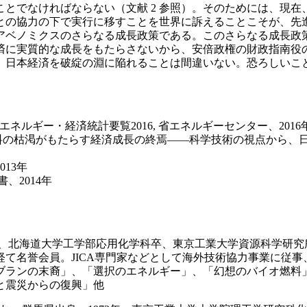
とでなければならない（文献 2 参照）。そのためには、現
との協力の下で実行に移すことを世界に訴えることこそが、先
アベノミクスのさらなる成長政策である。このさらなる成長政
済に実質的な成長をもたらさないから、安倍政権の財政指南役
、日本経済を破綻の淵に陥れることは間違いない。恐ろしいこ
ネルギー・経済統計要覧2016, 省エネルギーセンター、2016
燃料の枯渇がもたらす経済成長の終焉――科学技術の視点から、
13年
、2014年
れ、北海道大学工学部応用化学科卒、東京工業大学資源科学研究
て名誉会員。JICA専門家などとして海外技術協力事業に従
ブランの末裔」、「選択のエネルギー」、「幻想のバイオ燃料
と震災からの復興」他