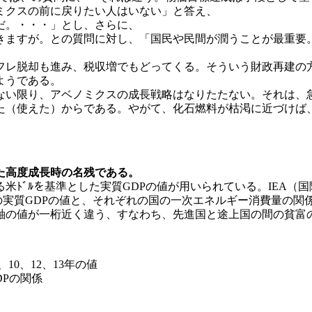
ミクスの前に戻りたい人はいない」と答え、
だ。・・・」とし、さらに、
きますが。との質問に対し、「国民や民間が潤うことが最重要
フレ脱却も進み、税収増でもどってくる。そういう財政再建の
ようである。
ない限り、アベノミクスの成長戦略はなりたたない。それは、
た（使えた）からである。やがて、化石燃料が枯渇に近づけば
た高度成長時の名残である。
米ﾄﾞﾙを基準とした実質GDPの値が用いられている。IEA（
の実質GDPの値と、それぞれの国の一次エネルギー消費量の関
軸の値が一桁近く違う、すなわち、先進国と途上国の間の貧富
、10、12、13年の値
DPの関係