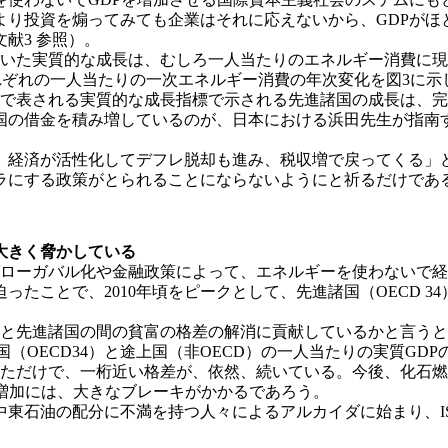
より投資を煽ってみても企業はそれに応えないから、GDPがほ
献3 参照）。
いた実質的な成長は、むしろ一人当たりのエネルギー消費に現れ
それぞれの一人当たりの一次エネルギー消費の年次変化を図3に示
）で表される実質的な成長指標で示される先進諸国の成長は、
国の借金を積み増しているのが、日本における浜田先生が指南
、経済が活性化してデフレ脱却も進み、税収増で戻ってくる」
にする政策がとられることにならないようにと祈るだけである
大きく脅かしている
グローガバル化や金融政策によって、エネルギーを使わないで
たことで、2010年頃をピークとして、先進諸国（OECD 3
国と先進諸国の間の貧富の格差の解消に貢献しているかと言う
国（OECD34）と途上国（非OECD）の一人当たりの実質G
減少しただけで、一桁近い格差が、依然、続いている。今後、化
増加には、大きなブレーキがかかるであろう。
中東石油の配分に不満を持つ人々によるアルカイダに始まり、I