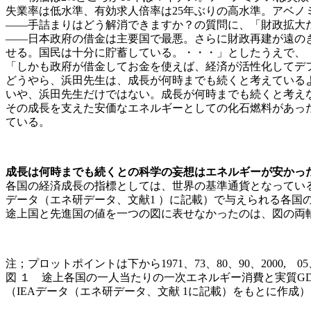
失業率は低水準、有効求人倍率は25年ぶりの高水準。アベノ
――手詰まりはどう解消できますか？の質問に、「財政拡大
――日本政府の借金は主要国で最悪。さらに財政再建が遠の
せる。国民は十分に貯蓄している。・・・」としたうえで、
「しかも政府が借金してお金を使えば、経済が活性化してデ
どうやら、浜田先生は、成長が何時までも続くと考えている
いや、浜田先生だけではない。成長が何時までも続くと考え
その成長を支えた安価なエネルギーとしての化石燃料があっ
ている。
成長は何時までも続くとの科学の妄想はエネルギーが安かっ
各国の経済成長の指標としては、世界の基準通貨となっている
データ（エネ研データ、文献1 ）に記載）で与えられる各国
途上国と先進国の値を一つの図に表せなかったのは、図の両
注；プロットポイントは下から1971、73、80、90、2000, 05
図 １ 途上各国の一人当たりの一次エネルギー消費と実質G
（IEAデータ（エネ研データ、文献 1に記載）をもとに作成）