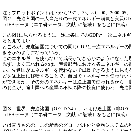
注；プロットポイントは下から1971、73、80、90、2000, 05、
図２ 先進各国の一人当たりの一次エネルギー消費と実質GD
（IEAデータ（エネ研データ、文献1に記載）をもとに作成）
この図1に見られるように、途上各国でのGDPと一次エネ
ると見てよい。
ところが、先進諸国についての同じGDPと一次エネルギー
きるかのようになっている。
このエネルギーを使わないで成長ができるかのようになった
先ず、よく言われるのは、産業部門における省エネルギーの
い。先進国がエネルギーを使わないで成長できるように見え
どを途上国に移転することで、自国でエネルギーを使わないで
ができるが、その分のエネルギーは途上国で使われるから、
のお金が、途上国への産業の移転の際の投資に使われ、先進
図３ 世界、先進諸国（OECD 34 ）、および途上国（非O
（IEAデータ（エネ研エータ（文献1に記載）をもとに作成）
とは言うものの、この産業のグローバル化と金融システムの
の利益にはつながらない。したがって、これらのエネルギー