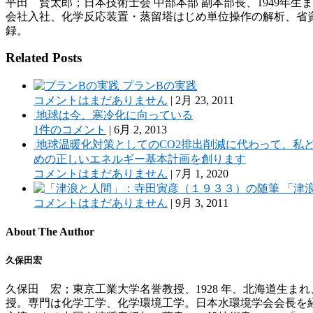
平田 賢太郎；日本技術士会 中部本部 副本部長、1949年
会社入社、化学反応装置・蒸留塔はじめ単位操作の解析、省資源
録。
Related Posts
プランBの実践
コメントはまだありません
|
2月 23, 2011
地球は今、寒冷化に向っている
1件のコメント
|
6月 2, 2013
地球温暖化対策としてのCO2排出削減に代わって、私
めの正しいエネルギー基本計画を創ります
コメントはまだありません
|
7月 1, 2020
「津
コメントはまだありません
|
9月 3, 2011
About The Author
久保田宏
久保田 宏；東京工業大学名誉教授、1928 年、北海道生ま
授。専門は化学工学、化学環境工学。日本水環境学会会長を経