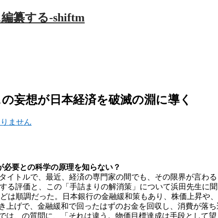
スの妄想が日本経済を破滅の淵に導く
ありません
が必要との科学の原理を知らない？
感」”のタイトルで、最近、経済の専門家の間でも、その限界が言
対する評価と、この「手詰まりの解消策」について浜田先生に聞
ほどは順調だった。日本銀行の金融緩和策もあり、株価上昇や
の引き上げで、金融緩和で回ったはずのお金を回収し、消費が落
敗では、の質問に、「それは違う。物価目標達成は手段として