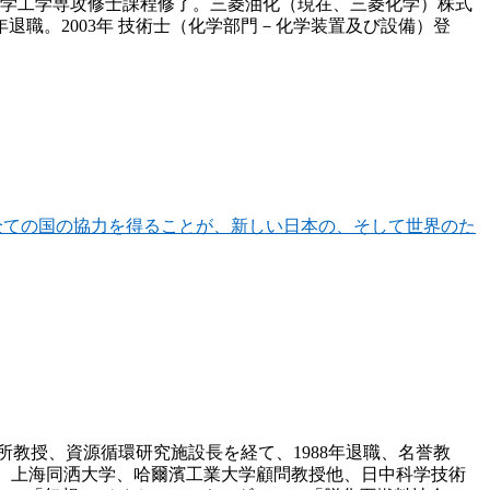
科化学工学専攻修士課程修了。三菱油化（現在、三菱化学）株式
退職。2003年 技術士（化学部門－化学装置及び設備）登
全ての国の協力を得ることが、新しい日本の、そして世界のた
所教授、資源循環研究施設長を経て、1988年退職、名誉教
事、上海同洒大学、哈爾濱工業大学顧問教授他、日中科学技術