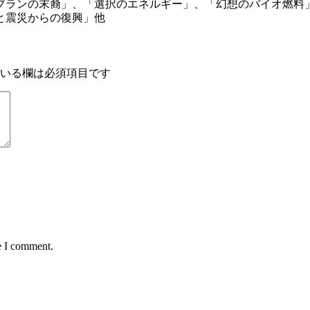
ブランの末裔」、「選択のエネルギー」、「幻想のバイオ燃料
と震災からの復興」他
いる欄は必須項目です
e I comment.