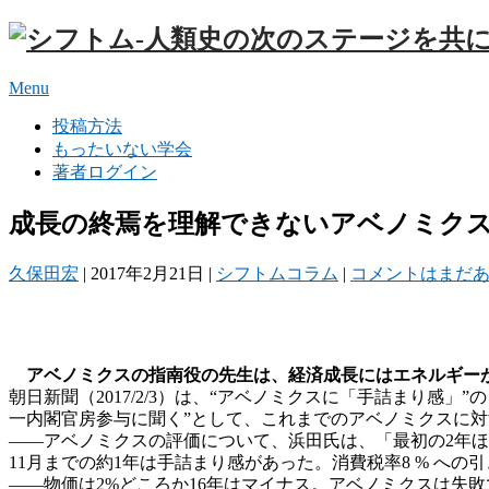
Menu
投稿方法
もったいない学会
著者ログイン
成長の終焉を理解できないアベノミク
久保田宏
|
2017年2月21日
|
シフトムコラム
|
コメントはまだ
アベノミクスの指南役の先生は、経済成長にはエネルギー
朝日新聞（2017/2/3）は、“アベノミクスに「手詰まり
一内閣官房参与に聞く”として、これまでのアベノミクスに
――アベノミクスの評価について、浜田氏は、「最初の2年
11月までの約1年は手詰まり感があった。消費税率8 % へ
――物価は2%どころか16年はマイナス。アベノミクスは失