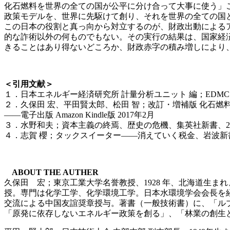
化石燃料を世界の全ての国が公平に分け合って大事に使う」こ
政策モデルを、世界に先駆けて創り、それを世界の全ての国
この日本の役割と真っ向から対立するのが、財政出動による
的な詐術以外の何ものでもない。その実行の結果は、国家経
きることはあり得ないどころか、財政赤字の積み増しにより
＜引用文献＞
１．日本エネルギー経済研究所 計量分析ユニット 編；EDMCエ
２．久保田 宏、平田賢太郎、松田 智；改訂・増補版 化石
――電子出版 Amazon Kindle版 2017年2月
３．水野和夫；資本主義の終焉、歴史の危機、集英社新書、20
４．志賀 櫻；タックスイーター――消えていく税金、岩波新書
ABOUT THE AUTHER
久保田 宏；東京工業大学名誉教授、1928 年、北海道生ま
授。専門は化学工学、化学環境工学。日本水環境学会会長を経
交流による中国友誼奨章授与。著書（一般技術書）に、「ル
「原発に依存しないエネルギー政策を創る」、「林業の創生