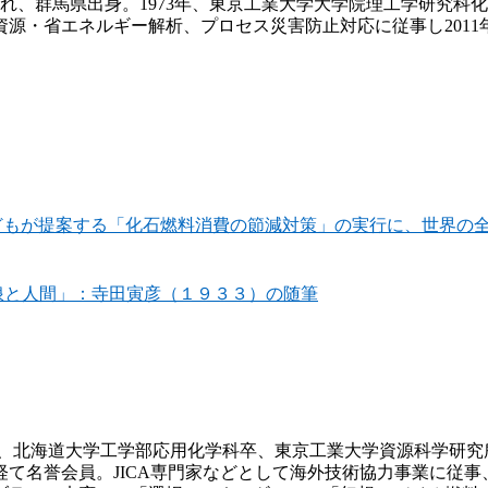
生まれ、群馬県出身。1973年、東京工業大学大学院理工学研究
・省エネルギー解析、プロセス災害防止対応に従事し2011年
どもが提案する「化石燃料消費の節減対策」の実行に、世界の
浪と人間」：寺田寅彦（１９３３）の随筆
れ、北海道大学工学部応用化学科卒、東京工業大学資源科学研究
て名誉会員。JICA専門家などとして海外技術協力事業に従