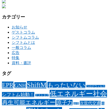
カテゴリー
お知らせ
ゲストコラム
シフトムコラム
シフトムとは
一般コラム
広告
特集
資料・書評
タグ
ShiftM
EPR
もったいない
GNH
コロナウィルス
低エネルギー社会
シフトム始動！
テストタグ
再生可能エネルギー
原子力
次世代交通
特
崩壊