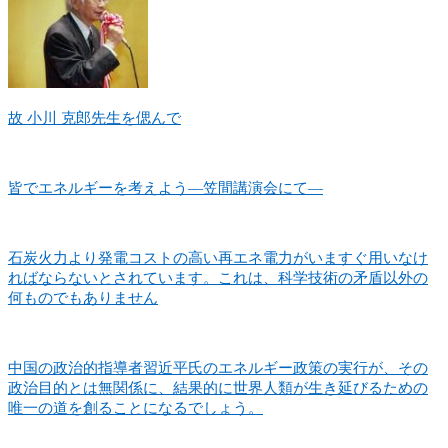
故 小川 克郎先生を偲んで
皆でエネルギーを考えよう―笠間講演会にて―
石炭火力より発電コストの高い再エネ電力がいますぐ用いなけ
ればならないとされています。これは、科学技術の矛盾以外の
何ものでもありません
中国の政治的指導者習近平氏のエネルギー政策の実行が、その
政治目的とは無関係に、結果的に世界人類が生き延びるための
唯一の道を創ることになるでしょう。