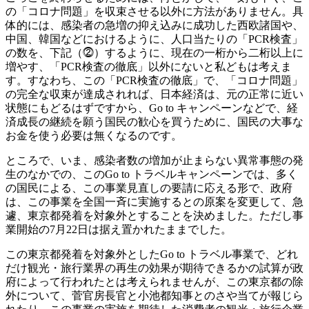
の「コロナ問題」を収束させる以外に方法がありません。具
体的には、感染者の急増の抑え込みに成功した西欧諸国や、
中国、韓国などにおけるように、人口当たりの「PCR検査」
の数を、下記（⓶）するように、現在の一桁から二桁以上に
増やす、「PCR検査の徹底」以外にないと私どもは考えま
す。すなわち、この「PCR検査の徹底」で、「コロナ問題」
の完全な収束が達成されれば、日本経済は、元の正常に近い
状態にもどるはずですから、Go to キャンペーンなどで、経
済成長の継続を願う国民の歓心を買うために、国民の大事な
お金を使う必要は無くなるのです。
ところで、いま、感染者数の増加が止まらない異常事態の発
生のなかでの、このGo to トラベルキャンペーンでは、多く
の国民による、この事業見直しの要請に応える形で、政府
は、この事業を全国一斉に実施するとの原案を変更して、急
遽、東京都発着を対象外とすることを決めました。ただし事
業開始の7月22日は据え置かれたままでした。
この東京都発着を対象外としたGo to トラベル事業で、どれ
だけ観光・旅行業界の再生の効果が期待できるかの試算が政
府によって行われたとは考えられませんが、この東京都の除
外について、菅官房長官と小池都知事とのさや当てが報じら