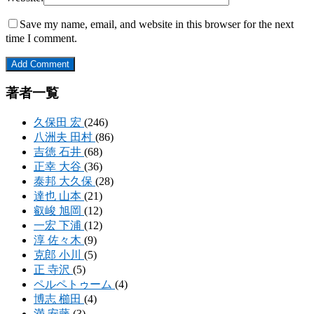
Save my name, email, and website in this browser for the next
time I comment.
著者一覧
久保田 宏
(246)
八洲夫 田村
(86)
吉徳 石井
(68)
正幸 大谷
(36)
泰邦 大久保
(28)
達也 山本
(21)
叡峻 旭岡
(12)
一宏 下浦
(12)
淳 佐々木
(9)
克郎 小川
(5)
正 寺沢
(5)
ペルペトゥーム
(4)
博志 櫛田
(4)
満 安藤
(3)