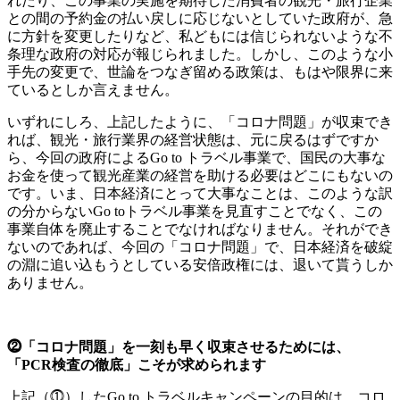
れたり、この事業の実施を期待した消費者の観光・旅行企業
との間の予約金の払い戻しに応じないとしていた政府が、急
に方針を変更したりなど、私どもには信じられないような不
条理な政府の対応が報じられました。しかし、このような小
手先の変更で、世論をつなぎ留める政策は、もはや限界に来
ているとしか言えません。
いずれにしろ、上記したように、「コロナ問題」が収束でき
れば、観光・旅行業界の経営状態は、元に戻るはずですか
ら、今回の政府によるGo to トラベル事業で、国民の大事な
お金を使って観光産業の経営を助ける必要はどこにもないの
です。いま、日本経済にとって大事なことは、このような訳
の分からないGo toトラベル事業を見直すことでなく、この
事業自体を廃止することでなければなりません。それができ
ないのであれば、今回の「コロナ問題」で、日本経済を破綻
の淵に追い込もうとしている安倍政権には、退いて貰うしか
ありません。
⓶「コロナ問題」を一刻も早く収束させるためには、
「PCR検査の徹底」こそが求められます
上記（⓵）したGo to トラベルキャンペーンの目的は、コロ