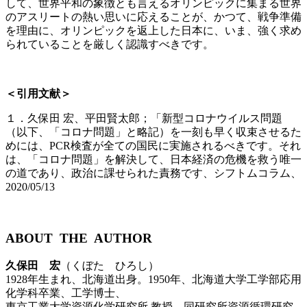
して、世界平和の象徴とも言えるオリンピックに集まる世界
のアスリートの熱い思いに応えることが、かつて、戦争準備
を理由に、オリンピックを返上した日本に、いま、強く求め
られていることを厳しく認識すべきです。
＜引用文献＞
１．久保田 宏、平田賢太郎；「新型コロナウイルス問題
（以下、「コロナ問題」と略記）を一刻も早く収束させるた
めには、PCR検査が全ての国民に実施されるべきです。それ
は、「コロナ問題」を解決して、日本経済の危機を救う唯一
の道であり、政治に課せられた責務です、シフトムコラム、
2020/05/13
ABOUT THE AUTHOR
久保田 宏
（くぼた ひろし）
1928年生まれ、北海道出身。1950年、北海道大学工学部応用
化学科卒業、工学博士、
東京工業大学資源化学研究所 教授、同研究所資源循環研究