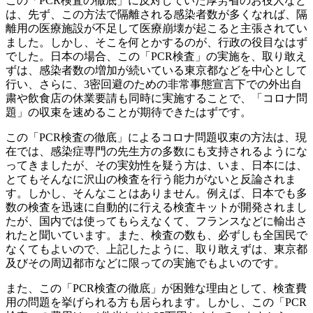
この「PCR検査の徹底」に反対していた厚労省のお役人など
は、先ず、この方法で隔離される感染者数が多くなれば、隔
離用の医療施設が不足して医療崩壊が起こると主張されてい
ました。しかし、そこを何とかするのが、行政の役目なはず
でした。日本の場合、この「PCR検査」の実施を、取り敢え
ずは、感染者数の増加が続いている東京都などを中心として
行い、さらに、3密回避のための非常事態宣言下での外出自
粛や飲食店の休業要請も同時に実施することで、「コロナ問
題」の収束を速めることが期待できたはずです。
この「PCR検査の徹底」によるコロナ問題収束の方法は、現
在では、感染症専門の先生方の多数にも支持されるようにな
ってきましたが、その実効性を疑う方は、いま、日本には、
とてもそんなに沢山の検査を行う能力がないと反論されま
す。しかし、そんなことはありません。例えば、日本でも多
数の検査を迅速に自動的に行える検査キットが開発されまし
たが、国内では使ってもらえなくて、フランスなどに輸出さ
れたと聞いています。また、検査の数も、必ずしも全国民で
なくてもよいので、上記したように、取り敢えずは、東京都
及びその周辺都市などに限っての実施でもよいのです。
また、この「PCR検査の徹底」が困難な理由として、検査費
用の問題を挙げられる方も居られます。しかし、この「PCR