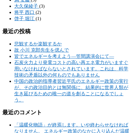
大久保綾子
(3)
将平 西口
(2)
啓子 堀江
(1)
最近の投稿
悲観するか楽観するか
故 小川 克郎先生を偲んで
皆でエネルギーを考えよう―笠間講演会にて―
石炭火力より発電コストの高い再エネ電力がいますぐ
用いなければならないとされています。これは、科学
技術の矛盾以外の何ものでもありません
中国の政治的指導者習近平氏のエネルギー政策の実行
が、その政治目的とは無関係に、結果的に世界人類が
生き延びるための唯一の道を創ることになるでしょ
う。
最近のコメント
「温暖化物語」が終焉します。いや終わらせなければ
なりません。 エネルギー政策のなかに入り込んだ温暖