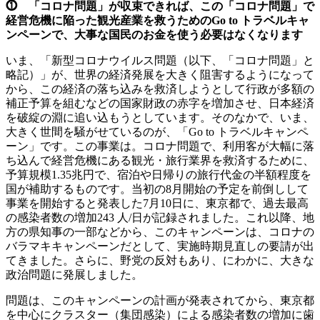
⓵ 「コロナ問題」が収束できれば、この「コロナ問題」で
経営危機に陥った観光産業を救うためのGo to トラベルキャ
ンペーンで、大事な国民のお金を使う必要はなくなります
いま、「新型コロナウイルス問題（以下、「コロナ問題」と
略記）」が、世界の経済発展を大きく阻害するようになって
から、この経済の落ち込みを救済しようとして行政が多額の
補正予算を組むなどの国家財政の赤字を増加させ、日本経済
を破綻の淵に追い込もうとしています。そのなかで、いま、
大きく世間を騒がせているのが、「Go to トラベルキャンペ
ーン」です。この事業は。コロナ問題で、利用客が大幅に落
ち込んで経営危機にある観光・旅行業界を救済するために、
予算規模1.35兆円で、宿泊や日帰りの旅行代金の半額程度を
国が補助するものです。当初の8月開始の予定を前倒しして
事業を開始すると発表した7月10日に、東京都で、過去最高
の感染者数の増加243 人/日が記録されました。これ以降、地
方の県知事の一部などから、このキャンペーンは、コロナの
バラマキキャンペーンだとして、実施時期見直しの要請が出
てきました。さらに、野党の反対もあり、にわかに、大きな
政治問題に発展しました。
問題は、このキャンペーンの計画が発表されてから、東京都
を中心にクラスター（集団感染）による感染者数の増加に歯