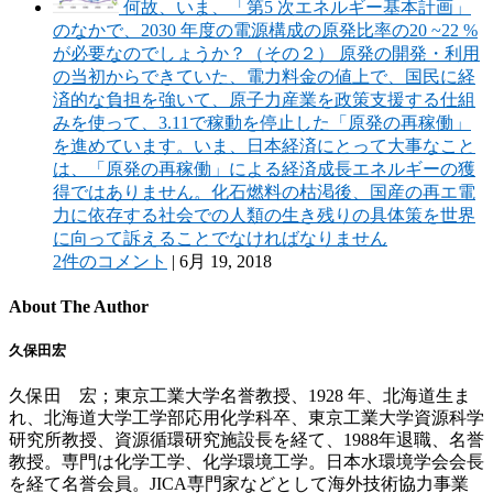
何故、いま、「第5 次エネルギー基本計画」
のなかで、2030 年度の電源構成の原発比率の20 ~22 %
が必要なのでしょうか？（その２） 原発の開発・利用
の当初からできていた、電力料金の値上で、国民に経
済的な負担を強いて、原子力産業を政策支援する仕組
みを使って、3.11で稼動を停止した「原発の再稼働」
を進めています。いま、日本経済にとって大事なこと
は、「原発の再稼働」による経済成長エネルギーの獲
得ではありません。化石燃料の枯渇後、国産の再エ電
力に依存する社会での人類の生き残りの具体策を世界
に向って訴えることでなければなりません
2件のコメント
|
6月 19, 2018
About The Author
久保田宏
久保田 宏；東京工業大学名誉教授、1928 年、北海道生ま
れ、北海道大学工学部応用化学科卒、東京工業大学資源科学
研究所教授、資源循環研究施設長を経て、1988年退職、名誉
教授。専門は化学工学、化学環境工学。日本水環境学会会長
を経て名誉会員。JICA専門家などとして海外技術協力事業