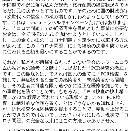
ナ問題で不況に落ち込んだ観光・旅行産業の経営状況をでき
るだけ元に戻そうとするものです。そのために国の財政赤字
（次世代への借金）の積み増しが行われようとしているので
す。これは、Go to トラベルキャンペーンだけではありませ
ん。「コロナ問題」での経済再生を目的とした事業に必要な
お金は、全て同様の方式で賄われようとしています。しか
し、この金くい虫の「コロナ問題」を速やかに収束する方法
があれば、この「コロナ問題」による経済の沈滞を防ぐため
に使われる金額を最小にすることができるのです。
それが、私どもが所属するもったいない学会のシフトムコラ
ムの私どもの論考（文献 1 ）に提案した「PCR検査の徹底」
です。この徹底とは、できれば国民の全てに「PCR検査」を
施して、無症状を含む全ての感染者を、未感染者から隔離
し、その患者に可能な限り速やかに適正な医療を施して、そ
の重症化を防ぐことです。もちろん、「PCR検査の検出精
度」が70 % 程度と言われている現状では、この「PCR検
査」に絶対的な信頼を置くことはできないかも知れません
が、抗原検査や抗体検査を援用することで、精度を上げるこ
とができるのではないでしょか？いずれにしろ、現状で「コ
ロナ問題」の完全な収束にはこの方法しかありません。