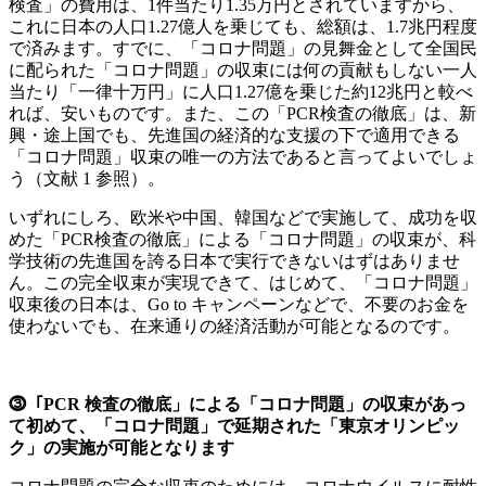
検査」の費用は、1件当たり1.35万円とされていますから、
これに日本の人口1.27億人を乗じても、総額は、1.7兆円程度
で済みます。すでに、「コロナ問題」の見舞金として全国民
に配られた「コロナ問題」の収束には何の貢献もしない一人
当たり「一律十万円」に人口1.27億を乗じた約12兆円と較べ
れば、安いものです。また、この「PCR検査の徹底」は、新
興・途上国でも、先進国の経済的な支援の下で適用できる
「コロナ問題」収束の唯一の方法であると言ってよいでしょ
う（文献 1 参照）。
いずれにしろ、欧米や中国、韓国などで実施して、成功を収
めた「PCR検査の徹底」による「コロナ問題」の収束が、科
学技術の先進国を誇る日本で実行できないはずはありませ
ん。この完全収束が実現できて、はじめて、「コロナ問題」
収束後の日本は、Go to キャンペーンなどで、不要のお金を
使わないでも、在来通りの経済活動が可能となるのです。
⓷「PCR 検査の徹底」による「コロナ問題」の収束があっ
て初めて、「コロナ問題」で延期された「東京オリンピッ
ク」の実施が可能となります