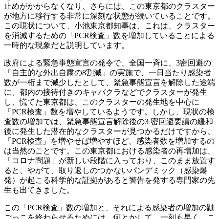
止めがかからなくなり、さらには、この東京都のクラスター
が地方に移行する非常に深刻な状態が続いていることです。
この現状について、小池東京都知事は、これは、クラスター
を消滅するための「PCR検査」数を増加していることによる
一時的な現象だと説明しています。
政府による緊急事態宣言の発令で、全国一斉に、3密回避の
「自主的な外出自粛の8割減」の実施で、一日当たり感染者
数が一桁まで減少したとして、緊急事態宣言を解除した途端
に、都内の接待付きのキャバクラなどでクラスターが発生
し、慌てた東京都は、このクラスターの発生地を中心に
「PCR検査」数を増やしているようです。しかし、現状の検
査数の増加では、緊急事態宣言解除後の3 密回避要請の緩和
後に発生した潜在的なクラスターが見つかるだけですから、
「PCR検査」を増やせば増やすほど、感染者数を増加するの
は当然のことです。この東京都における感染者の再増加は、
「コロナ問題」が新しい段階に入っており、このまま放置す
ると、やがて、取り返しのつかないパンデミック（感染爆
発）が起こる科学的な証拠があると警告を発する専門家の先
生も出てきました。
この「PCR検査」数の増加と、それによる感染者の増加の鼬
ごっこを終わらせるためには、何とかして、一刻も早く、こ