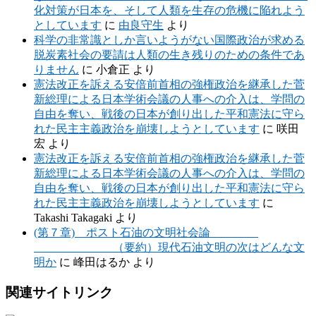
化対策が日本を、そして人類を生存の危機に陥れよう
としています
に
由良守生
より
科学の非常識としか言いようがない国際政治が求める
脱炭素社会の要請は人類の生き残りのための条件であ
りません
に
小倉正
より
憲法改正を訴える安倍前首相の強権政治を継承した菅
新総理による日本学術会議の人事への介入は、学問の
自由を奪い、戦後の日本が創り出した平和憲法に守ら
れた民主主義政治を崩壊しようとしています
に
咲田
宏
より
憲法改正を訴える安倍前首相の強権政治を継承した菅
新総理による日本学術会議の人事への介入は、学問の
自由を奪い、戦後の日本が創り出した平和憲法に守ら
れた民主主義政治を崩壊しようとしています
に
Takashi Takagaki
より
(第７章) ポスト石油の文明社会論
（要約）現代石油文明の次はどんな文
明か
に
峰田はるか
より
関連サイトリンク