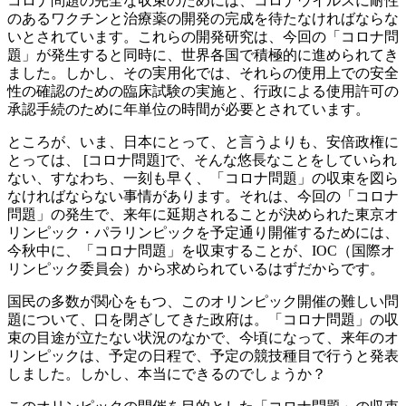
コロナ問題の完全な収束のためには、コロナウイルスに耐性
のあるワクチンと治療薬の開発の完成を待たなければならな
いとされています。これらの開発研究は、今回の「コロナ問
題」が発生すると同時に、世界各国で積極的に進められてき
ました。しかし、その実用化では、それらの使用上での安全
性の確認のための臨床試験の実施と、行政による使用許可の
承認手続のために年単位の時間が必要とされています。
ところが、いま、日本にとって、と言うよりも、安倍政権に
とっては、 [コロナ問題]で、そんな悠長なことをしていられ
ない、すなわち、一刻も早く、「コロナ問題」の収束を図ら
なければならない事情があります。それは、今回の「コロナ
問題」の発生で、来年に延期されることが決められた東京オ
リンピック・パラリンピックを予定通り開催するためには、
今秋中に、「コロナ問題」を収束することが、IOC（国際オ
リンピック委員会）から求められているはずだからです。
国民の多数が関心をもつ、このオリンピック開催の難しい問
題について、口を閉ざしてきた政府は。「コロナ問題」の収
束の目途が立たない状況のなかで、今頃になって、来年のオ
リンピックは、予定の日程で、予定の競技種目で行うと発表
しました。しかし、本当にできるのでしょうか？