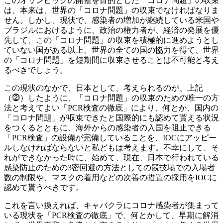
このオリンピックの開催を目的とした「コロナ問題」の収束
は、本来は、世界の「コロナ問題」の収束でなければなりま
せん。しかし、現状で、感染者の増加が継続している米国や
ブラジルにおけるように、政治の権力者が、経済の発展を優
先して、この「コロナ問題」の収束を積極的に進めようとし
ていない国がある以上、世界の全ての国の協力を得て、世界
の「コロナ問題」を短期間に収束させることは不可能と考え
るべきでしょう。
この現状のなかで、日本として、考えられるのが、上記
（⓶）したように、「コロナ問題」の収束のための唯一の方
法と考えてよい「PCR検査の徹底」により、何とか、国内の
「コロナ問題」が収束できたと国際的にも認めて貰える状況
をつくるとともに、海外からの感染者の入国を阻止できる
「PCR検査」の設備が完備していることを、IOCにアッピー
ルしなければならないと私どもは考えます。不幸にして、そ
れができなかった時に、始めて、現在、日本で行われている
感染防止のための3密回避の方法としての競技場での入場者
数の制限や、マスクの着用などの次善の措置の採用をIOCに
認めて貰うべきです。
これを言い換えれば、キャバクラにコロナ感染者が集まって
いる現状を「PCR検査の徹底」で、何とかして、早期に解消