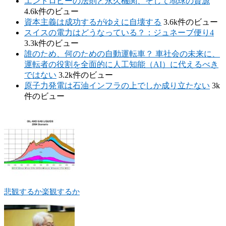
エントロピーの法則と永久機関、そして地球の資源
4.6k件のビュー
資本主義は成功するがゆえに自壊する
3.6k件のビュー
スイスの電力はどうなっている？：ジュネーブ便り4
3.3k件のビュー
誰のため、何のための自動運転車？ 車社会の未来に、
運転者の役割を全面的に人工知能（AI）に代えるべき
ではない
3.2k件のビュー
原子力発電は石油インフラの上でしか成り立たない
3k
件のビュー
悲観するか楽観するか