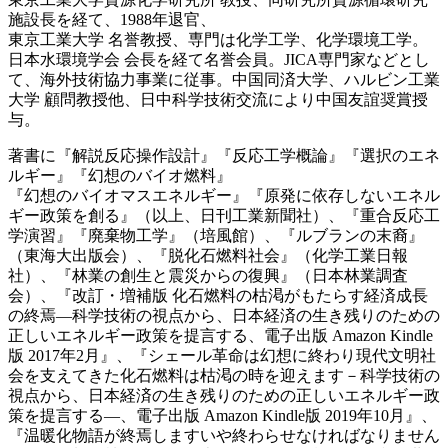
施設長を経て、1988年退官、
東京工業大学 名誉教授、専門は化学工学、化学環境工学。
日本水環境学会 会長を経て名誉会員。JICA専門家などとし
て、海外技術協力事業に従事。中国同済大学、ハルビン工業
大学 顧問教授他、日中科学技術交流により中国友誼奨賞授
与。
著書に『解説反応操作設計』『反応工学概論』『選択のエネ
ルギー』『幻想のバイオ燃料』
『幻想のバイオマスエネルギー』『原発に依存しないエネル
ギー政策を創る』（以上、日刊工業新聞社）、『重合反応工
学演習』『廃棄物工学』（培風館）、『ルブランの末裔』
（東海大出版会）、『脱化石燃料社会』（化学工業日報
社）、『林業の創生と震災からの復興』（日本林業調査
会）、『改訂・増補版 化石燃料の枯渇がもたらす経済成長
の終焉—科学技術の視点から、日本経済の生き残りのための
正しいエネルギー政策を提言する、電子出版 Amazon Kindle
版 2017年2月』、『シェール革命は幻想に終わり現代文明社
会を支えてきた化石燃料は枯渇の時を迎えます－科学技術の
視点から、日本経済の生き残りのための正しいエネルギー政
策を提言する―、電子出版 Amazon Kindle版 2019年10月』、
『温暖化物語が終焉しますいや終わらせなければなりません