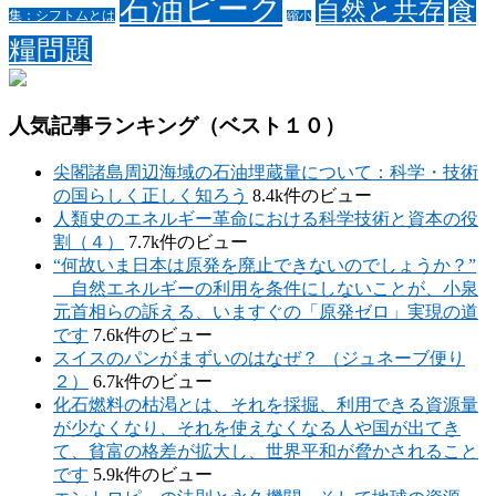
石油ピーク
食
自然と共存
集：シフトムとは
縮小
糧問題
人気記事ランキング（ベスト１０）
尖閣諸島周辺海域の石油埋蔵量について：科学・技術
の国らしく正しく知ろう
8.4k件のビュー
人類史のエネルギー革命における科学技術と資本の役
割（４）
7.7k件のビュー
“何故いま日本は原発を廃止できないのでしょうか？”
自然エネルギーの利用を条件にしないことが、小泉
元首相らの訴える、いますぐの「原発ゼロ」実現の道
です
7.6k件のビュー
スイスのパンがまずいのはなぜ？ （ジュネーブ便り
２）
6.7k件のビュー
化石燃料の枯渇とは、それを採掘、利用できる資源量
が少なくなり、それを使えなくなる人や国が出てき
て、貧富の格差が拡大し、世界平和が脅かされること
です
5.9k件のビュー