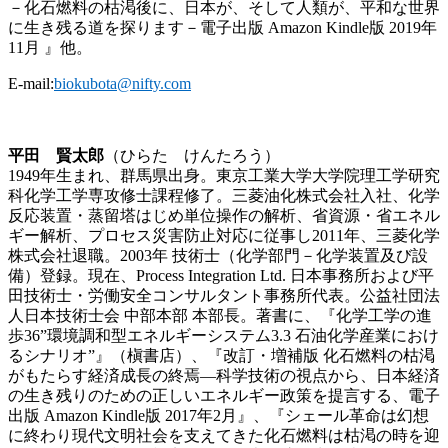
－化石燃料の枯渇後に、日本が、そして人類が、平和な世界
に生き残る道を探ります－電子出版 Amazon Kindle版 2019年
11月 』他。
E-mail:
biokubota@nifty.com
平田 賢太郎
（ひらた けんたろう）
1949年生まれ、群馬県出身。東京工業大学大学院理工学研究
科化学工学専攻修士課程修了。三菱油化株式会社入社、化学
反応装置・蒸留塔はじめ単位操作の解析、省資源・省エネル
ギー解析、プロセス災害防止対応に従事し2011年、三菱化学
株式会社退職。2003年 技術士（化学部門－化学装置及び設
備）登録。現在、Process Integration Ltd. 日本事務所および平
田技術士・労働安全コンサルタント事務所代表。公益社団法
人日本技術士会 中部本部 本部長。著書に、『化学工学の進
歩36”環境調和型エネルギーシステム3.3 石油化学産業におけ
るシナリオ”』（槇書店）、『改訂・増補版 化石燃料の枯渇
がもたらす経済成長の終焉—科学技術の視点から、日本経済
の生き残りのための正しいエネルギー政策を提言する、電子
出版 Amazon Kindle版 2017年2月』、『シェール革命は幻想
に終わり現代文明社会を支えてきた化石燃料は枯渇の時を迎