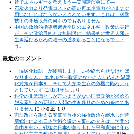
皆でエネルギーを考えよう―笠間講演会にて―
石炭火力より発電コストの高い再エネ電力がいますぐ
用いなければならないとされています。これは、科学
技術の矛盾以外の何ものでもありません
中国の政治的指導者習近平氏のエネルギー政策の実行
が、その政治目的とは無関係に、結果的に世界人類が
生き延びるための唯一の道を創ることになるでしょ
う。
最近のコメント
「温暖化物語」が終焉します。いや終わらせなければ
なりません。 エネルギー政策のなかに入り込んだ温暖
化対策が日本を、そして人類を生存の危機に陥れよう
としています
に
由良守生
より
科学の非常識としか言いようがない国際政治が求める
脱炭素社会の要請は人類の生き残りのための条件であ
りません
に
小倉正
より
憲法改正を訴える安倍前首相の強権政治を継承した菅
新総理による日本学術会議の人事への介入は、学問の
自由を奪い、戦後の日本が創り出した平和憲法に守ら
れた民主主義政治を崩壊しようとしています
に
咲田