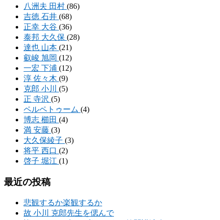
八洲夫 田村
(86)
吉徳 石井
(68)
正幸 大谷
(36)
泰邦 大久保
(28)
達也 山本
(21)
叡峻 旭岡
(12)
一宏 下浦
(12)
淳 佐々木
(9)
克郎 小川
(5)
正 寺沢
(5)
ペルペトゥーム
(4)
博志 櫛田
(4)
満 安藤
(3)
大久保綾子
(3)
将平 西口
(2)
啓子 堀江
(1)
最近の投稿
悲観するか楽観するか
故 小川 克郎先生を偲んで