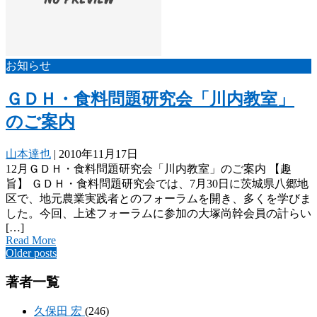
お知らせ
ＧＤＨ・食料問題研究会「川内教室」
のご案内
山本達也
|
2010年11月17日
12月ＧＤＨ・食料問題研究会「川内教室」のご案内 【趣
旨】 ＧＤＨ・食料問題研究会では、7月30日に茨城県八郷地
区で、地元農業実践者とのフォーラムを開き、多くを学びま
した。今回、上述フォーラムに参加の大塚尚幹会員の計らい
[…]
Read More
Posts
Older posts
navigation
著者一覧
久保田 宏
(246)