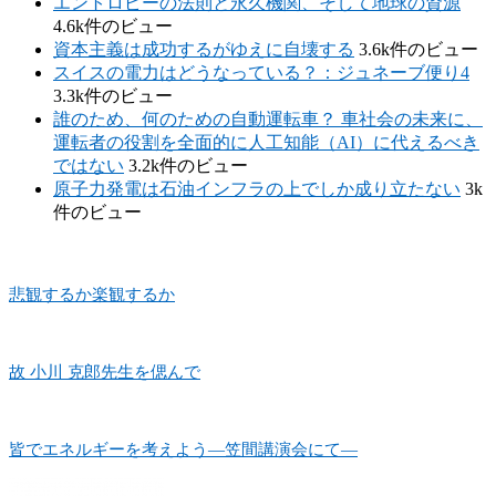
エントロピーの法則と永久機関、そして地球の資源
4.6k件のビュー
資本主義は成功するがゆえに自壊する
3.6k件のビュー
スイスの電力はどうなっている？：ジュネーブ便り4
3.3k件のビュー
誰のため、何のための自動運転車？ 車社会の未来に、
運転者の役割を全面的に人工知能（AI）に代えるべき
ではない
3.2k件のビュー
原子力発電は石油インフラの上でしか成り立たない
3k
件のビュー
悲観するか楽観するか
故 小川 克郎先生を偲んで
皆でエネルギーを考えよう―笠間講演会にて―