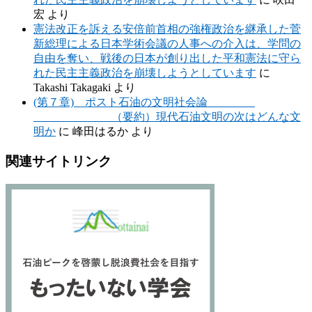
宏
より
憲法改正を訴える安倍前首相の強権政治を継承した菅
新総理による日本学術会議の人事への介入は、学問の
自由を奪い、戦後の日本が創り出した平和憲法に守ら
れた民主主義政治を崩壊しようとしています
に
Takashi Takagaki
より
(第７章) ポスト石油の文明社会論
（要約）現代石油文明の次はどんな文
明か
に
峰田はるか
より
関連サイトリンク