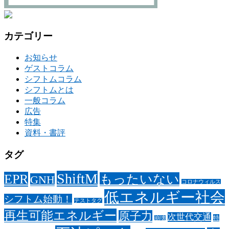
カテゴリー
お知らせ
ゲストコラム
シフトムコラム
シフトムとは
一般コラム
広告
特集
資料・書評
タグ
ShiftM
EPR
もったいない
GNH
コロナウィルス
低エネルギー社会
シフトム始動！
テストタグ
再生可能エネルギー
原子力
次世代交通
特
崩壊