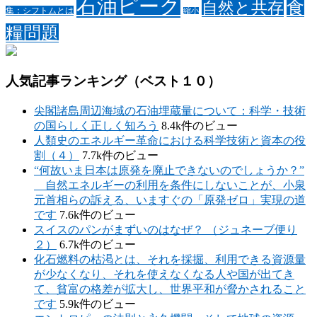
石油ピーク
食
自然と共存
集：シフトムとは
縮小
糧問題
人気記事ランキング（ベスト１０）
尖閣諸島周辺海域の石油埋蔵量について：科学・技術
の国らしく正しく知ろう
8.4k件のビュー
人類史のエネルギー革命における科学技術と資本の役
割（４）
7.7k件のビュー
“何故いま日本は原発を廃止できないのでしょうか？”
自然エネルギーの利用を条件にしないことが、小泉
元首相らの訴える、いますぐの「原発ゼロ」実現の道
です
7.6k件のビュー
スイスのパンがまずいのはなぜ？ （ジュネーブ便り
２）
6.7k件のビュー
化石燃料の枯渇とは、それを採掘、利用できる資源量
が少なくなり、それを使えなくなる人や国が出てき
て、貧富の格差が拡大し、世界平和が脅かされること
です
5.9k件のビュー