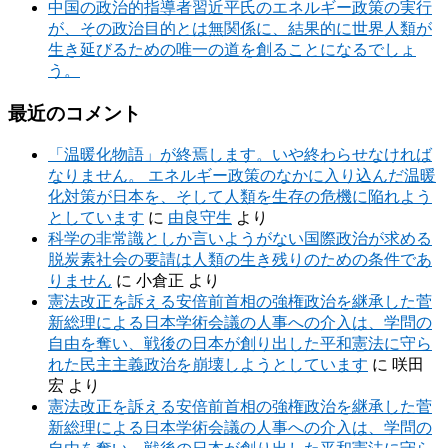
中国の政治的指導者習近平氏のエネルギー政策の実行
が、その政治目的とは無関係に、結果的に世界人類が
生き延びるための唯一の道を創ることになるでしょ
う。
最近のコメント
「温暖化物語」が終焉します。いや終わらせなければ
なりません。 エネルギー政策のなかに入り込んだ温暖
化対策が日本を、そして人類を生存の危機に陥れよう
としています
に
由良守生
より
科学の非常識としか言いようがない国際政治が求める
脱炭素社会の要請は人類の生き残りのための条件であ
りません
に
小倉正
より
憲法改正を訴える安倍前首相の強権政治を継承した菅
新総理による日本学術会議の人事への介入は、学問の
自由を奪い、戦後の日本が創り出した平和憲法に守ら
れた民主主義政治を崩壊しようとしています
に
咲田
宏
より
憲法改正を訴える安倍前首相の強権政治を継承した菅
新総理による日本学術会議の人事への介入は、学問の