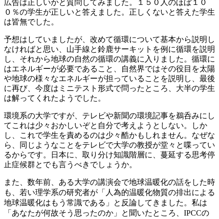
広告は正しいかと質問してみました。１５０人のほぼ１０
０％の学生が正しいと答えました。正しくないと答えた学生
は皆無でした。
予想はしていましたが、改めて循環について基本から説明し
なければと思い、山手線と鈴鹿サーキットを例に循環を説明
し、それから地球の自然の循環の講義に入りました。循環に
はエネルギーが必要であること、自然界ではその役目を太陽
や地球の様々なエネルギーが担っていることを説明し、最後
に再び、今度はミニテスト形式で問ったところ、大半の学生
は解ってくれたようでした。
環境系の大学ですが、テレビや新聞の環境記事を鵜呑みにし
てこれは少々おかしいぞと自分で考えようとしない。しか
し、これで学生を責めるのは少々酷かもしれません。なぜな
ら、同じようなことをテレビで大学の教授が堂々と喋ってい
るからです。日本に、取り分け知識階層に、蔓延する思考停
止症候群とでも言うべきでしょうか。
また、数年前、ある大学の講演会で地球温暖化の話をした時
も、若い理学系の研究者が「人為的温暖化物質の排出による
地球温暖化はもう常識である」と反論してきました。私は
「あなたが何故そう思ったのか」と聞いたところ、IPCCの