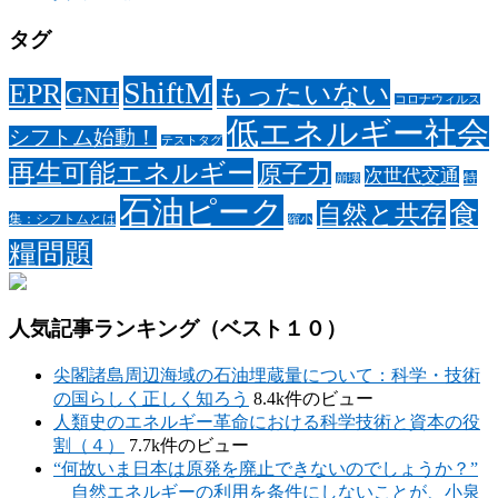
タグ
ShiftM
EPR
もったいない
GNH
コロナウィルス
低エネルギー社会
シフトム始動！
テストタグ
再生可能エネルギー
原子力
次世代交通
特
崩壊
石油ピーク
食
自然と共存
集：シフトムとは
縮小
糧問題
人気記事ランキング（ベスト１０）
尖閣諸島周辺海域の石油埋蔵量について：科学・技術
の国らしく正しく知ろう
8.4k件のビュー
人類史のエネルギー革命における科学技術と資本の役
割（４）
7.7k件のビュー
“何故いま日本は原発を廃止できないのでしょうか？”
自然エネルギーの利用を条件にしないことが、小泉