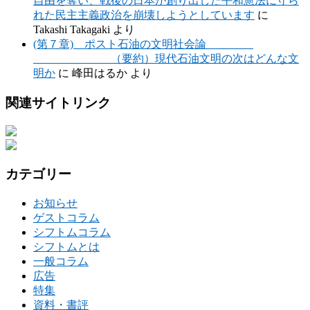
自由を奪い、戦後の日本が創り出した平和憲法に守ら
れた民主主義政治を崩壊しようとしています
に
Takashi Takagaki
より
(第７章) ポスト石油の文明社会論
（要約）現代石油文明の次はどんな文
明か
に
峰田はるか
より
関連サイトリンク
カテゴリー
お知らせ
ゲストコラム
シフトムコラム
シフトムとは
一般コラム
広告
特集
資料・書評