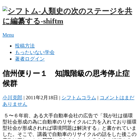
Menu
投稿方法
もったいない学会
著者ログイン
信州便りー１ 知識階級の思考停止症
候群
小川克郎
|
2011年2月18日
|
シフトムコラム
|
コメントはまだ
ありません
５〜６年前、ある大手自動車会社の広告で「我が社は循環
型社会形成の為に自動車のリサイクルに力を入れており循環
型社会が形成されれば環境問題は解決する」と書かれていま
した。そこで、講義で自動車のリサイクルの話をした後この