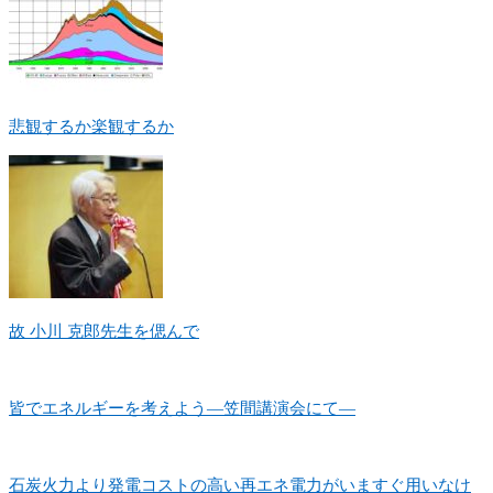
悲観するか楽観するか
故 小川 克郎先生を偲んで
皆でエネルギーを考えよう―笠間講演会にて―
石炭火力より発電コストの高い再エネ電力がいますぐ用いなけ