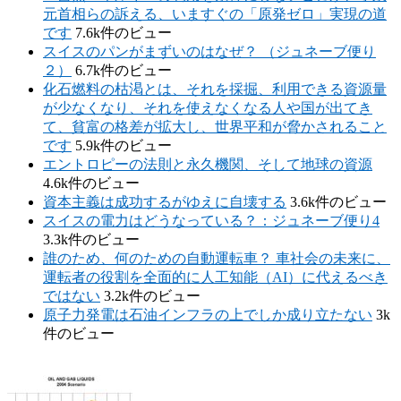
元首相らの訴える、いますぐの「原発ゼロ」実現の道
です
7.6k件のビュー
スイスのパンがまずいのはなぜ？ （ジュネーブ便り
２）
6.7k件のビュー
化石燃料の枯渇とは、それを採掘、利用できる資源量
が少なくなり、それを使えなくなる人や国が出てき
て、貧富の格差が拡大し、世界平和が脅かされること
です
5.9k件のビュー
エントロピーの法則と永久機関、そして地球の資源
4.6k件のビュー
資本主義は成功するがゆえに自壊する
3.6k件のビュー
スイスの電力はどうなっている？：ジュネーブ便り4
3.3k件のビュー
誰のため、何のための自動運転車？ 車社会の未来に、
運転者の役割を全面的に人工知能（AI）に代えるべき
ではない
3.2k件のビュー
原子力発電は石油インフラの上でしか成り立たない
3k
件のビュー