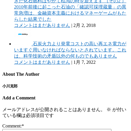
きた化石燃料はやがて枯渇の時を迎えます （その2 ）
2010年前後に起こった石油の「確認可採埋蔵量」の異
常急増は、金融資本主義におけるマネーゲームがもた
らした結果でした
コメントはまだありません
|
2月 2, 2018
石炭火力より発電コストの高い再エネ電力が
いますぐ用いなければならないとされています。これ
は、科学技術の矛盾以外の何ものでもありません
コメントはまだありません
|
1月 7, 2022
About The Author
小川克郎
Add a Comment
メールアドレスが公開されることはありません。
※
が付い
ている欄は必須項目です
Comment:
*