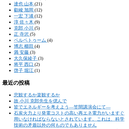
達也 山本
(21)
叡峻 旭岡
(12)
一宏 下浦
(12)
淳 佐々木
(9)
克郎 小川
(5)
正 寺沢
(5)
ペルペトゥーム
(4)
博志 櫛田
(4)
満 安藤
(3)
大久保綾子
(3)
将平 西口
(2)
啓子 堀江
(1)
最近の投稿
悲観するか楽観するか
故 小川 克郎先生を偲んで
皆でエネルギーを考えよう―笠間講演会にて―
石炭火力より発電コストの高い再エネ電力がいますぐ
用いなければならないとされています。これは、科学
技術の矛盾以外の何ものでもありません