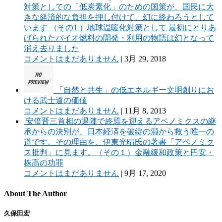
対策としての「低炭素化」のための国策が、国民に大
きな経済的な負担を押し付けて、幻に終わろうとして
います （その1 ）地球温暖化対策として 最初にとりあ
げられたバイオ燃料の開発・利用の物語は幻となって
消え去りました
コメントはまだありません
|
3月 29, 2018
「自然と共生」の低エネルギー文明創りにお
ける武士道の価値
コメントはまだありません
|
11月 8, 2013
安倍晋三首相の退陣で終焉を迎えるアベノミクスの継
承からの決別が、日本経済を破綻の淵から救う唯一の
道です。その理由を、伊東光晴氏の著書「アベノミク
ス批判」に見ます。（その１）金融緩和政策と円安・
株高の功罪
コメントはまだありません
|
9月 17, 2020
About The Author
久保田宏