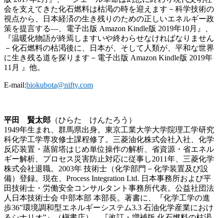
会を支えてきた化石燃料は枯渇の時を迎えます－科学技術の
視点から、日本経済の生き残りのための正しいエネルギー政
策を提言する―、電子出版 Amazon Kindle版 2019年10月』、
『温暖化物語が終焉しますいや終わらせなければなりません
－化石燃料の枯渇後に、日本が、そして人類が、平和な世界
に生き残る道を探ります－電子出版 Amazon Kindle版 2019年
11月 』他。
E-mail:
biokubota@nifty.com
平田 賢太郎
（ひらた けんたろう）
1949年生まれ、群馬県出身。東京工業大学大学院理工学研究
科化学工学専攻修士課程修了。三菱油化株式会社入社、化学
反応装置・蒸留塔はじめ単位操作の解析、省資源・省エネル
ギー解析、プロセス災害防止対応に従事し2011年、三菱化学
株式会社退職。2003年 技術士（化学部門－化学装置及び設
備）登録。現在、Process Integration Ltd. 日本事務所および平
田技術士・労働安全コンサルタント事務所代表。公益社団法
人日本技術士会 中部本部 本部長。著書に、『化学工学の進
歩36”環境調和型エネルギーシステム3.3 石油化学産業におけ
るシナリオ”』（槇書店）、『改訂・増補版 化石燃料の枯渇