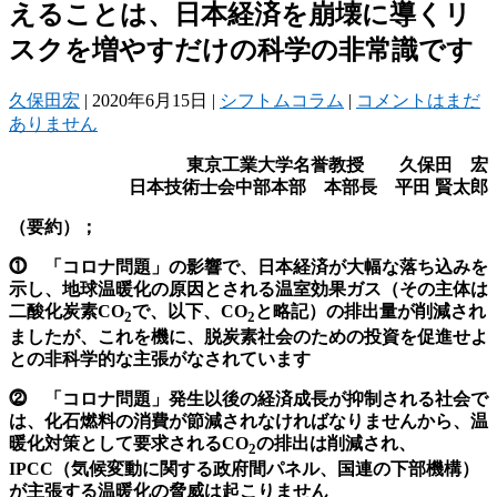
えることは、日本経済を崩壊に導くリ
スクを増やすだけの科学の非常識です
久保田宏
|
2020年6月15日
|
シフトムコラム
|
コメントはまだ
ありません
東京工業大学名誉教授 久保田 宏
日本技術士会中部本部 本部長 平田
賢太郎
（要約）；
⓵ 「コロナ問題」の影響で、日本経済が大幅な落ち込みを
示し、地球温暖化の原因とされる温室効果ガス（その主体は
二酸化炭素CO
で、以下、CO
と略記）の排出量が削減され
2
2
ましたが、これを機に、脱炭素社会のための投資を促進せよ
との非科学的な主張がなされています
⓶ 「コロナ問題」発生以後の経済成長が抑制される社会で
は、化石燃料の消費が節減されなければなりませんから、温
暖化対策として要求されるCO
の排出は削減され、
2
IPCC（気候変動に関する政府間パネル、国連の下部機構）
が主張する温暖化の脅威は起こりません