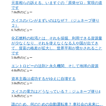
元首相らの訴える、いますぐの「原発ゼロ」実現の道
です
7.6k件のビュー
スイスのパンがまずいのはなぜ？ （ジュネーブ便り
２）
6.7k件のビュー
化石燃料の枯渇とは、それを採掘、利用できる資源量
が少なくなり、それを使えなくなる人や国が出てき
て、貧富の格差が拡大し、世界平和が脅かされること
です
5.9k件のビュー
エントロピーの法則と永久機関、そして地球の資源
4.6k件のビュー
資本主義は成功するがゆえに自壊する
3.6k件のビュー
スイスの電力はどうなっている？：ジュネーブ便り4
3.3k件のビュー
誰のため、何のための自動運転車？ 車社会の未来に、