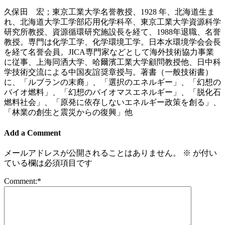
久保田 宏；東京工業大学名誉教授、1928 年、北海道生ま
れ、北海道大学工学部応用化学科卒、東京工業大学資源科学
研究所教授、資源循環研究施設長を経て、1988年退職、名誉
教授。専門は化学工学、化学環境工学。日本水環境学会会長
を経て名誉会員。JICA専門家などとして海外技術協力事業
に従事、上海同洒大学、哈爾濱工業大学顧問教授他、日中科
学技術交流による中国友誼奨章授与。著書（一般技術書）
に、「ルブランの末裔」、「選択のエネルギー」、「幻想の
バイオ燃料」、「幻想のバイオマスエネルギー」、「脱化石
燃料社会」、「原発に依存しないエネルギー政策を創る」、
「林業の創生と震災からの復興」他
Add a Comment
メールアドレスが公開されることはありません。
※
が付い
ている欄は必須項目です
Comment:
*