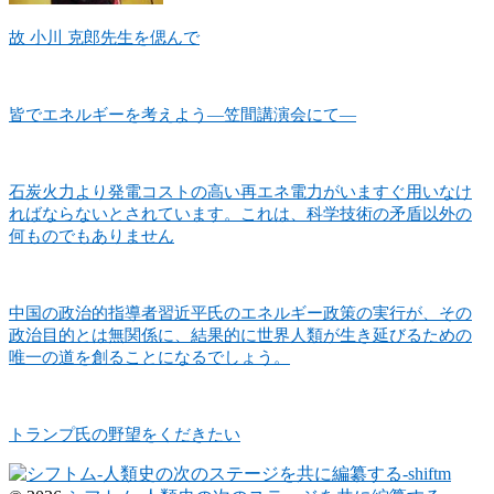
故 小川 克郎先生を偲んで
皆でエネルギーを考えよう―笠間講演会にて―
石炭火力より発電コストの高い再エネ電力がいますぐ用いなけ
ればならないとされています。これは、科学技術の矛盾以外の
何ものでもありません
中国の政治的指導者習近平氏のエネルギー政策の実行が、その
政治目的とは無関係に、結果的に世界人類が生き延びるための
唯一の道を創ることになるでしょう。
トランプ氏の野望をくだきたい