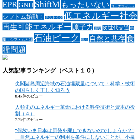
ShiftM
EPR
もったいない
GNH
コロナウィルス
低エネルギー社会
シフトム始動！
テストタグ
再生可能エネルギー
原子力
次世代交通
特
崩壊
石油ピーク
食
自然と共存
集：シフトムとは
縮小
糧問題
人気記事ランキング（ベスト１０）
尖閣諸島周辺海域の石油埋蔵量について：科学・技術
の国らしく正しく知ろう
8.4k件のビュー
人類史のエネルギー革命における科学技術と資本の役
割（４）
7.7k件のビュー
“何故いま日本は原発を廃止できないのでしょうか？”
自然エネルギーの利用を条件にしないことが、小泉