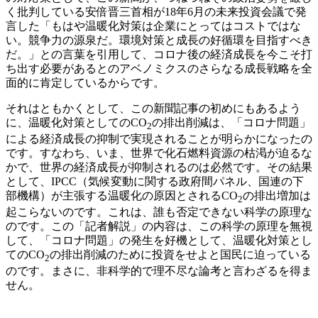
く批判している安倍晋三首相が18年6月の未来投資会議で発
言した「もはや温暖化対策は企業にとってはコストではな
い。競争力の源泉だ。環境対策と成長の好循環を目指すべき
だ。」との言葉を引用して、コロナ後の経済成長を今こそ打
ち出す必要があるとのアベノミクスのさらなる成長戦略を全
面的に肯定しているからです。
それはともかくとして、この新聞記事の初めにもあるよう
に、温暖化対策としてのCO
の排出削減は、「コロナ問題」
2
による経済成長の抑制で実現されることが明らかになったの
です。すなわち、いま、世界で化石燃料資源の枯渇が迫るな
かで、世界の経済成長が抑制されるのは必然です。その結果
として、IPCC（気候変動に関する政府間パネル、国連の下
部機構）が主張する温暖化の原因とされるCO
の排出増加は
2
起こらないのです。これは、誰も否定できない科学の原理な
のです。この「記者解説」の内容は、この科学の原理を無視
して、「コロナ問題」の発生を好機として、温暖化対策とし
てのCO
の排出削減のために投資をせよと国民に迫っている
2
のです。まさに、非科学的で理不尽な論考と言わざるを得ま
せん。