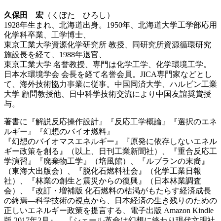
久保田 宏
（くぼた ひろし）
1928年生まれ、北海道出身。1950年、北海道大学工学部応用
化学科卒業、工学博士、
東京工業大学資源化学研究所 教授、同研究所資源循環研究
施設長を経て、1988年退官、
東京工業大学 名誉教授、専門は化学工学、化学環境工学。
日本水環境学会 会長を経て名誉会員。JICA専門家などとし
て、海外技術協力事業に従事。中国同済大学、ハルビン工業
大学 顧問教授他、日中科学技術交流により中国友誼奨賞授
与。
著書に『解説反応操作設計』『反応工学概論』『選択のエネ
ルギー』『幻想のバイオ燃料』
『幻想のバイオマスエネルギー』『原発に依存しないエネル
ギー政策を創る』（以上、日刊工業新聞社）、『重合反応工
学演習』『廃棄物工学』（培風館）、『ルブランの末裔』
（東海大出版会）、『脱化石燃料社会』（化学工業日報
社）、『林業の創生と震災からの復興』（日本林業調査
会）、『改訂・増補版 化石燃料の枯渇がもたらす経済成長
の終焉—科学技術の視点から、日本経済の生き残りのための
正しいエネルギー政策を提言する、電子出版 Amazon Kindle
版 2017年2月』、『シェール革命は幻想に終わり現代文明社