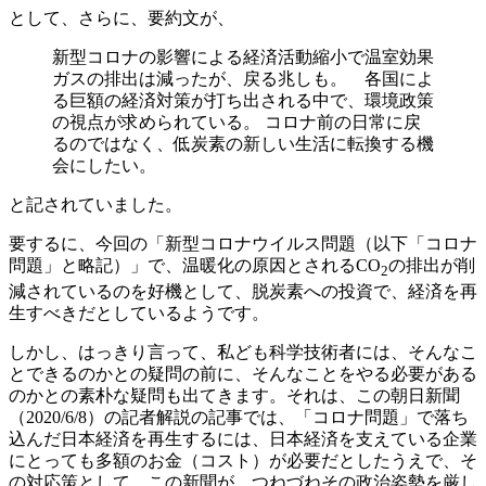
として、さらに、要約文が、
新型コロナの影響による経済活動縮小で温室効果
ガスの排出は減ったが、戻る兆しも。 各国によ
る巨額の経済対策が打ち出される中で、環境政策
の視点が求められている。 コロナ前の日常に戻
るのではなく、低炭素の新しい生活に転換する機
会にしたい。
と記されていました。
要するに、今回の「新型コロナウイルス問題（以下「コロナ
問題」と略記）」で、温暖化の原因とされるCO
の排出が削
2
減されているのを好機として、脱炭素への投資で、経済を再
生すべきだとしているようです。
しかし、はっきり言って、私ども科学技術者には、そんなこ
とできるのかとの疑問の前に、そんなことをやる必要がある
のかとの素朴な疑問も出てきます。それは、この朝日新聞
（2020/6/8）の記者解説の記事では、「コロナ問題」で落ち
込んだ日本経済を再生するには、日本経済を支えている企業
にとっても多額のお金（コスト）が必要だとしたうえで、そ
の対応策として、この新聞が、つねづねその政治姿勢を厳し