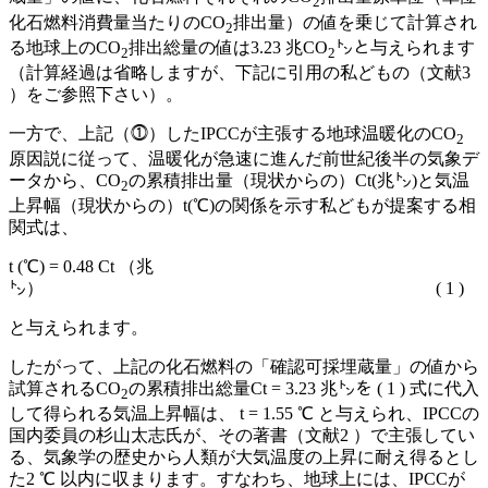
2
化石燃料消費量当たりのCO
排出量）の値を乗じて計算され
2
る地球上のCO
排出総量の値は3.23 兆CO
㌧と与えられます
2
2
（計算経過は省略しますが、下記に引用の私どもの（文献3
）をご参照下さい）。
一方で、上記（⓵）したIPCCが主張する地球温暖化のCO
2
原因説に従って、温暖化が急速に進んだ前世紀後半の気象デ
ータから、CO
の累積排出量（現状からの）Ct(兆㌧)と気温
2
上昇幅（現状からの）t(℃)の関係を示す私どもが提案する相
関式は、
t (℃) = 0.48 Ct （兆
㌧） ( 1 )
と与えられます。
したがって、上記の化石燃料の「確認可採埋蔵量」の値から
試算されるCO
の累積排出総量Ct = 3.23 兆㌧を ( 1 ) 式に代入
2
して得られる気温上昇幅は、 t = 1.55 ℃ と与えられ、IPCCの
国内委員の杉山太志氏が、その著書（文献2 ）で主張してい
る、気象学の歴史から人類が大気温度の上昇に耐え得るとし
た2 ℃ 以内に収まります。すなわち、地球上には、IPCCが