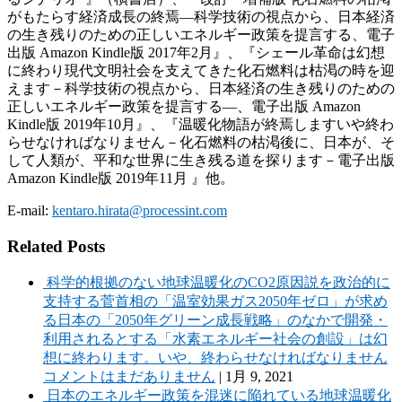
がもたらす経済成長の終焉—科学技術の視点から、日本経済
の生き残りのための正しいエネルギー政策を提言する、電子
出版 Amazon Kindle版 2017年2月』、『シェール革命は幻想
に終わり現代文明社会を支えてきた化石燃料は枯渇の時を迎
えます－科学技術の視点から、日本経済の生き残りのための
正しいエネルギー政策を提言する―、電子出版 Amazon
Kindle版 2019年10月』、『温暖化物語が終焉しますいや終わ
らせなければなりません－化石燃料の枯渇後に、日本が、そ
して人類が、平和な世界に生き残る道を探ります－電子出版
Amazon Kindle版 2019年11月 』他。
E-mail:
kentaro.hirata@processint.com
Related Posts
科学的根拠のない地球温暖化のCO2原因説を政治的に
支持する菅首相の「温室効果ガス2050年ゼロ」が求め
る日本の「2050年グリーン成長戦略」のなかで開発・
利用されるとする「水素エネルギー社会の創設」は幻
想に終わります。いや、終わらせなければなりません
コメントはまだありません
|
1月 9, 2021
日本のエネルギー政策を混迷に陥れている地球温暖化