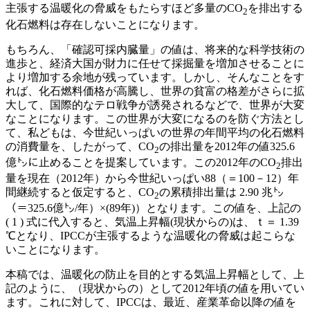
主張する温暖化の脅威をもたらすほど多量のCO
を排出する
2
化石燃料は存在しないことになります。
もちろん、「確認可採内臓量」の値は、将来的な科学技術の
進歩と、経済大国が財力に任せて採掘量を増加させることに
より増加する余地が残っています。しかし、そんなことをす
れば、化石燃料価格が高騰し、世界の貧富の格差がさらに拡
大して、国際的なテロ戦争が誘発されるなどで、世界が大変
なことになります。この世界が大変になるのを防ぐ方法とし
て、私どもは、今世紀いっぱいの世界の年間平均の化石燃料
の消費量を、したがって、CO
の排出量を2012年の値325.6
2
億㌧に止めることを提案しています。この2012年のCO
排出
2
量を現在（2012年）から今世紀いっぱい88（＝100－12）年
間継続すると仮定すると、CO
の累積排出量は 2.90 兆㌧
2
（＝325.6億㌧/年）×(89年)）となります。この値を、上記の
( 1 ) 式に代入すると、気温上昇幅(現状からの)は、ｔ＝ 1.39
℃となり、IPCCが主張するような温暖化の脅威は起こらな
いことになります。
本稿では、温暖化の防止を目的とする気温上昇幅として、上
記のように、（現状からの）として2012年頃の値を用いてい
ます。これに対して、IPCCは、最近、産業革命以降の値を