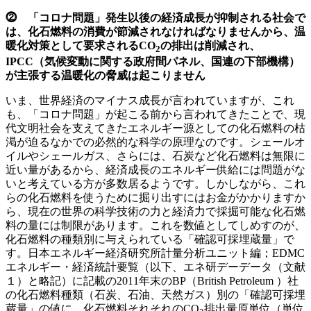
⓶ 「コロナ問題」発生以後の経済成長が抑制される社会で
は、化石燃料の消費が節減されなければなりませんから、温
暖化対策として要求されるCO
の排出は削減され、
2
IPCC（気候変動に関する政府間パネル、国連の下部機構）
が主張する温暖化の脅威は起こりません
いま、世界経済のマイナス成長が言われていますが、これ
も、「コロナ問題」が起こる前から言われてきたことで、現
代文明社会を支えてきたエネルギー源としての化石燃料の枯
渇が迫るなかでの必然的な科学の原理なのです。シェールオ
イルやシェールガス、さらには、石炭など化石燃料は無限に
近い量があるから、経済成長のエネルギー供給には問題がな
いと考えている方が多数居るようです。しかしながら、これ
らの化石燃料を使うために掘り出すにはお金がかかりますか
ら、現在の世界の科学技術の力と経済力で採掘可能な化石燃
料の量には制限があります。これを数値としてしめすのが、
化石燃料の種類別に与えられている「確認可採埋蔵量」で
す。日本エネルギー経済研究所計量分析ユニット編；EDMC
エネルギー・経済統計要覧（以下、エネ研デーデータ（文献
１）と略記）に記載の2011年末のBP（British Petroleum ）社
の化石燃料種類（石炭、石油、天然ガス）別の「確認可採埋
蔵量」の値に、化石燃料それそれのCO
排出量原単位（単位