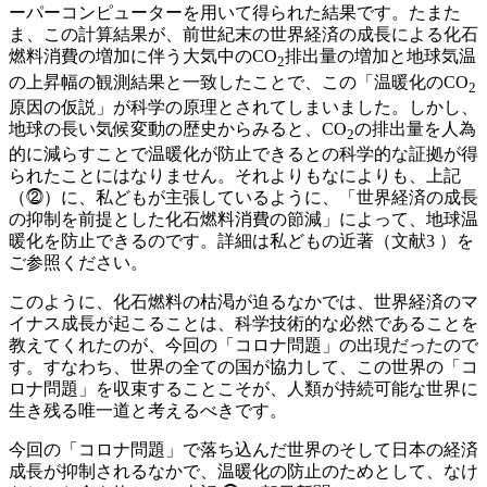
ーパーコンピューターを用いて得られた結果です。たまた
ま、この計算結果が、前世紀末の世界経済の成長による化石
燃料消費の増加に伴う大気中のCO
排出量の増加と地球気温
2
の上昇幅の観測結果と一致したことで、この「温暖化のCO
2
原因の仮説」が科学の原理とされてしまいました。しかし、
地球の長い気候変動の歴史からみると、CO
の排出量を人為
2
的に減らすことで温暖化が防止できるとの科学的な証拠が得
られたことにはなりません。それよりもなによりも、上記
（⓶）に、私どもが主張しているように、「世界経済の成長
の抑制を前提とした化石燃料消費の節減」によって、地球温
暖化を防止できるのです。詳細は私どもの近著（文献3 ）を
ご参照ください。
このように、化石燃料の枯渇が迫るなかでは、世界経済のマ
イナス成長が起こることは、科学技術的な必然であることを
教えてくれたのが、今回の「コロナ問題」の出現だったので
す。すなわち、世界の全ての国が協力して、この世界の「コ
ロナ問題」を収束することこそが、人類が持続可能な世界に
生き残る唯一道と考えるべきです。
今回の「コロナ問題」で落ち込んだ世界のそして日本の経済
成長が抑制されるなかで、温暖化の防止のためとして、なけ