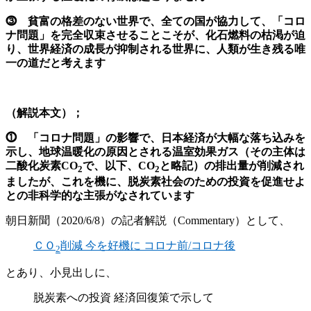
⓷ 貧富の格差のない世界で、全ての国が協力して、「コロ
ナ問題」を完全収束させることこそが、化石燃料の枯渇が迫
り、世界経済の成長が抑制される世界に、人類が生き残る唯
一の道だと考えます
（解説本文）；
⓵ 「コロナ問題」の影響で、日本経済が大幅な落ち込みを
示し、地球温暖化の原因とされる温室効果ガス（その主体は
二酸化炭素CO
で、以下、CO
と略記）の排出量が削減され
2
2
ましたが、これを機に、脱炭素社会のための投資を促進せよ
との非科学的な主張がなされています
朝日新聞（2020/6/8）の記者解説（Commentary）として、
ＣＯ
削減 今を好機に コロナ前/コロナ後
2
とあり、小見出しに、
脱炭素への投資 経済回復策で示して