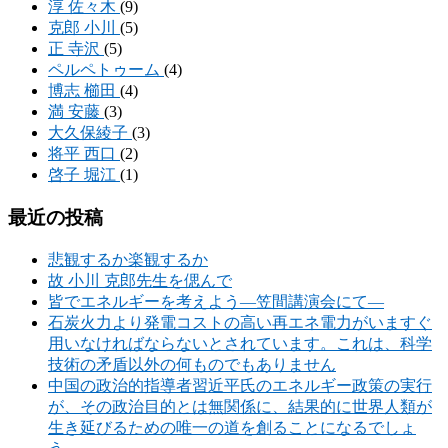
淳 佐々木
(9)
克郎 小川
(5)
正 寺沢
(5)
ペルペトゥーム
(4)
博志 櫛田
(4)
満 安藤
(3)
大久保綾子
(3)
将平 西口
(2)
啓子 堀江
(1)
最近の投稿
悲観するか楽観するか
故 小川 克郎先生を偲んで
皆でエネルギーを考えよう―笠間講演会にて―
石炭火力より発電コストの高い再エネ電力がいますぐ
用いなければならないとされています。これは、科学
技術の矛盾以外の何ものでもありません
中国の政治的指導者習近平氏のエネルギー政策の実行
が、その政治目的とは無関係に、結果的に世界人類が
生き延びるための唯一の道を創ることになるでしょ