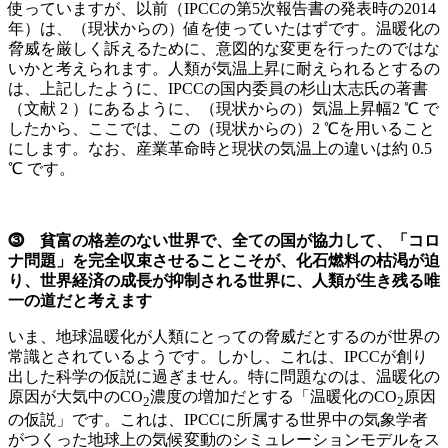
使っていますが、以前（IPCCの第5次報告書の発表時の2014
年）は、（現状からの）値を使っていたはずです。温暖化の
脅威を厳しく訴えるために、意図的な変更を行ったのではな
いかと考えられます。人類が気温上昇に耐えられるとするの
は、上記したように、IPCCの国内委員の杉山太志氏の著書
（文献 2 ）にあるように、（現状からの）気温上昇幅2 ℃ で
したから、ここでは、この（現状からの）2 ℃を用いること
にします。なお、産業革命時と現状の気温上の違いは約 0.5
℃ です。
⓷ 貧富の格差のない世界で、全ての国が協力して、「コロ
ナ問題」を完全収束させることこそが、化石燃料の枯渇が迫
り、世界経済の成長が抑制される世界に、人類が生き残る唯
一の道だと考えます
いま、地球温暖化が人類にとっての脅威だとするのが世界の
常識とされているようです。しかし、これは、IPCCが創り
出した科学の仮説に過ぎません。特に問題なのは、温暖化の
原因が大気中のCO
濃度の増加だとする「温暖化のCO
原因
2
2
の仮説」です。これは、IPCCに所属する世界中の気象学者
がつくった地球上の気候変動のシミュレーションモデルをス