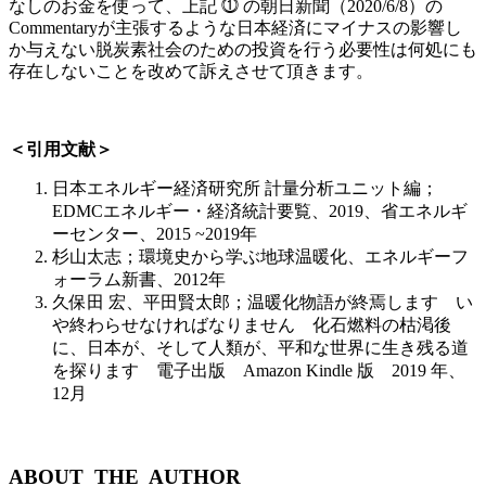
なしのお金を使って、上記 ⓵ の朝日新聞（2020/6/8）の
Commentaryが主張するような日本経済にマイナスの影響し
か与えない脱炭素社会のための投資を行う必要性は何処にも
存在しないことを改めて訴えさせて頂きます。
＜引用文献＞
日本エネルギー経済研究所 計量分析ユニット編；
EDMCエネルギー・経済統計要覧、2019、省エネルギ
ーセンター、2015 ~2019年
杉山太志；環境史から学ぶ地球温暖化、エネルギーフ
ォーラム新書、2012年
久保田 宏、平田賢太郎；温暖化物語が終焉します い
や終わらせなければなりません 化石燃料の枯渇後
に、日本が、そして人類が、平和な世界に生き残る道
を探ります 電子出版 Amazon Kindle 版 2019 年、
12月
ABOUT THE AUTHOR