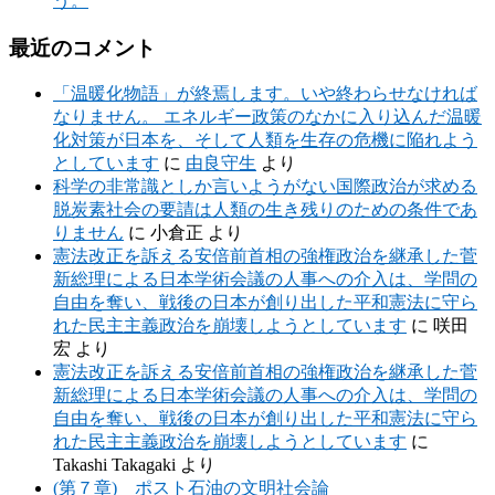
う。
最近のコメント
「温暖化物語」が終焉します。いや終わらせなければ
なりません。 エネルギー政策のなかに入り込んだ温暖
化対策が日本を、そして人類を生存の危機に陥れよう
としています
に
由良守生
より
科学の非常識としか言いようがない国際政治が求める
脱炭素社会の要請は人類の生き残りのための条件であ
りません
に
小倉正
より
憲法改正を訴える安倍前首相の強権政治を継承した菅
新総理による日本学術会議の人事への介入は、学問の
自由を奪い、戦後の日本が創り出した平和憲法に守ら
れた民主主義政治を崩壊しようとしています
に
咲田
宏
より
憲法改正を訴える安倍前首相の強権政治を継承した菅
新総理による日本学術会議の人事への介入は、学問の
自由を奪い、戦後の日本が創り出した平和憲法に守ら
れた民主主義政治を崩壊しようとしています
に
Takashi Takagaki
より
(第７章) ポスト石油の文明社会論