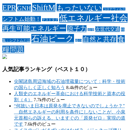
ShiftM
EPR
もったいない
GNH
コロナウィルス
低エネルギー社会
シフトム始動！
テストタグ
再生可能エネルギー
原子力
次世代交通
特
崩壊
石油ピーク
食
自然と共存
集：シフトムとは
縮小
糧問題
人気記事ランキング（ベスト１０）
尖閣諸島周辺海域の石油埋蔵量について：科学・技術
の国らしく正しく知ろう
8.4k件のビュー
人類史のエネルギー革命における科学技術と資本の役
割（４）
7.7k件のビュー
“何故いま日本は原発を廃止できないのでしょうか？”
自然エネルギーの利用を条件にしないことが、小泉
元首相らの訴える、いますぐの「原発ゼロ」実現の道
です
7.6k件のビュー