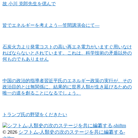
故 小川 克郎先生を偲んで
皆でエネルギーを考えよう―笠間講演会にて―
石炭火力より発電コストの高い再エネ電力がいますぐ用いなけ
ればならないとされています。これは、科学技術の矛盾以外の
何ものでもありません
中国の政治的指導者習近平氏のエネルギー政策の実行が、その
政治目的とは無関係に、結果的に世界人類が生き延びるための
唯一の道を創ることになるでしょう。
トランプ氏の野望をくだきたい
© 2026
シフトム-人類史の次のステージを共に編纂する-