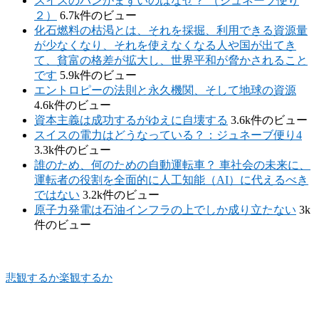
スイスのパンがまずいのはなぜ？ （ジュネーブ便り
２）
6.7k件のビュー
化石燃料の枯渇とは、それを採掘、利用できる資源量
が少なくなり、それを使えなくなる人や国が出てき
て、貧富の格差が拡大し、世界平和が脅かされること
です
5.9k件のビュー
エントロピーの法則と永久機関、そして地球の資源
4.6k件のビュー
資本主義は成功するがゆえに自壊する
3.6k件のビュー
スイスの電力はどうなっている？：ジュネーブ便り4
3.3k件のビュー
誰のため、何のための自動運転車？ 車社会の未来に、
運転者の役割を全面的に人工知能（AI）に代えるべき
ではない
3.2k件のビュー
原子力発電は石油インフラの上でしか成り立たない
3k
件のビュー
悲観するか楽観するか