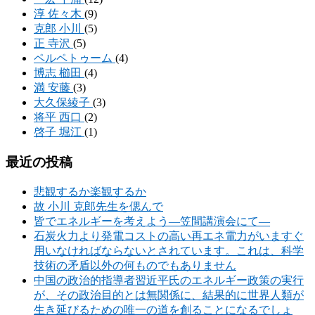
淳 佐々木
(9)
克郎 小川
(5)
正 寺沢
(5)
ペルペトゥーム
(4)
博志 櫛田
(4)
満 安藤
(3)
大久保綾子
(3)
将平 西口
(2)
啓子 堀江
(1)
最近の投稿
悲観するか楽観するか
故 小川 克郎先生を偲んで
皆でエネルギーを考えよう―笠間講演会にて―
石炭火力より発電コストの高い再エネ電力がいますぐ
用いなければならないとされています。これは、科学
技術の矛盾以外の何ものでもありません
中国の政治的指導者習近平氏のエネルギー政策の実行
が、その政治目的とは無関係に、結果的に世界人類が
生き延びるための唯一の道を創ることになるでしょ