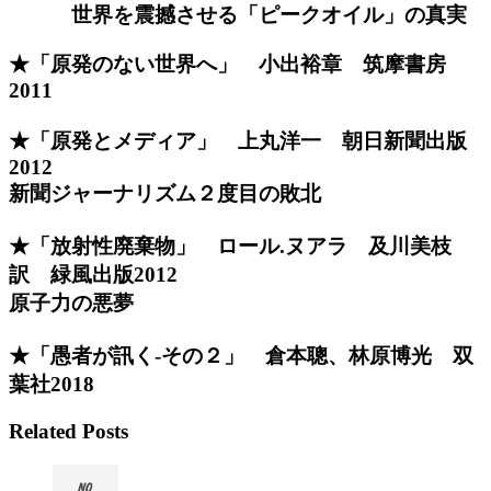
世界
を震撼させる「ピークオイル」の真実
★「原発のない世界へ」 小出裕章 筑摩書房
2011
★「原発とメディア」 上丸洋一 朝日新聞出版
2012
新聞ジャーナリズム２度目の敗北
★「放射性廃棄物」 ロール.ヌアラ
及川美枝
訳
緑風出版2012
原子力の悪夢
★「愚者が訊く-その２」 倉本聰、林原博光 双
葉社2018
Related Posts