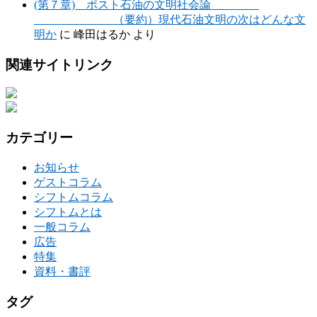
(第７章) ポスト石油の文明社会論
（要約）現代石油文明の次はどんな文
明か
に
峰田はるか
より
関連サイトリンク
カテゴリー
お知らせ
ゲストコラム
シフトムコラム
シフトムとは
一般コラム
広告
特集
資料・書評
タグ