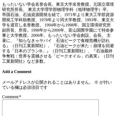
もったいない学会名誉会長。東京大学名誉教授。元国立環境
研究所所長。 東京大学理学部物理学科（地球物理学）卒。
帝国石油、石油資源開発を経て、1971年より東大工学部資源
開発工学科助教授、1978年より同大学教授。1993年、東京大
学を退官し名誉教授。 1994年から1998年、国立環境研究所
副所長、所長。1998年から2006年、富山国際学園にて特命参
事と大学教授。2006年、もったいない学会創設、会長。 主
著に、『知らなきゃヤバイ 石油ピークで食糧危機が訪れ
る』（日刊工業新聞社）、『石油ピークが来た：崩壊を回避
する「日本のプランB」』（日刊工業新聞社）、『石油最終
争奪戦：世界を震撼させる「ピークオイル」の真実』（日刊
工業新聞社）など多数。
Add a Comment
メールアドレスが公開されることはありません。
※
が付い
ている欄は必須項目です
Comment:
*