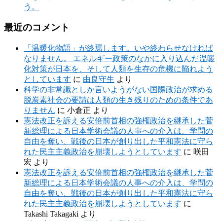
う。
最近のコメント
「温暖化物語」が終焉します。いや終わらせなければ
なりません。 エネルギー政策のなかに入り込んだ温暖
化対策が日本を、そして人類を生存の危機に陥れよう
としています
に
由良守生
より
科学の非常識としか言いようがない国際政治が求める
脱炭素社会の要請は人類の生き残りのための条件であ
りません
に
小倉正
より
憲法改正を訴える安倍前首相の強権政治を継承した菅
新総理による日本学術会議の人事への介入は、学問の
自由を奪い、戦後の日本が創り出した平和憲法に守ら
れた民主主義政治を崩壊しようとしています
に
咲田
宏
より
憲法改正を訴える安倍前首相の強権政治を継承した菅
新総理による日本学術会議の人事への介入は、学問の
自由を奪い、戦後の日本が創り出した平和憲法に守ら
れた民主主義政治を崩壊しようとしています
に
Takashi Takagaki
より