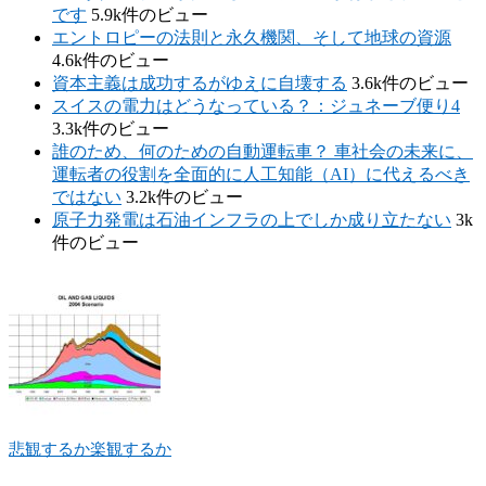
です
5.9k件のビュー
エントロピーの法則と永久機関、そして地球の資源
4.6k件のビュー
資本主義は成功するがゆえに自壊する
3.6k件のビュー
スイスの電力はどうなっている？：ジュネーブ便り4
3.3k件のビュー
誰のため、何のための自動運転車？ 車社会の未来に、
運転者の役割を全面的に人工知能（AI）に代えるべき
ではない
3.2k件のビュー
原子力発電は石油インフラの上でしか成り立たない
3k
件のビュー
悲観するか楽観するか