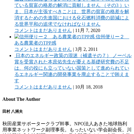
ている貧富の格差の解消に貢献しません （その3 ）い
ま、日本が主張すべきことは、世界の貧富の格差を解
消するための先進国における化石燃料消費の節減によ
る世界平和の追求でなければなりません
コメントはまだありません
|
11月 7, 2020
信州便りー２
ある農業者のTPP感
コメントはまだありません
|
3月 2, 2011
日本のエネルギー政策の混迷（補遺その７） ノーベル
賞を受賞された本庶佑先生が憂える基礎研究費の不足
は、何の役にも立っていない国策として進められてい
るエネルギー関連の開発事業を廃止することで賄えま
す
コメントはまだありません
|
10月 18, 2018
About The Author
田村 八洲夫
秋田産業サポータークラブ幹事。NPO法人あきた地球熱利
用事業ネットワーク副理事長。もったいない学会副会長。川