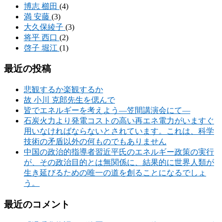
博志 櫛田
(4)
満 安藤
(3)
大久保綾子
(3)
将平 西口
(2)
啓子 堀江
(1)
最近の投稿
悲観するか楽観するか
故 小川 克郎先生を偲んで
皆でエネルギーを考えよう―笠間講演会にて―
石炭火力より発電コストの高い再エネ電力がいますぐ
用いなければならないとされています。これは、科学
技術の矛盾以外の何ものでもありません
中国の政治的指導者習近平氏のエネルギー政策の実行
が、その政治目的とは無関係に、結果的に世界人類が
生き延びるための唯一の道を創ることになるでしょ
う。
最近のコメント