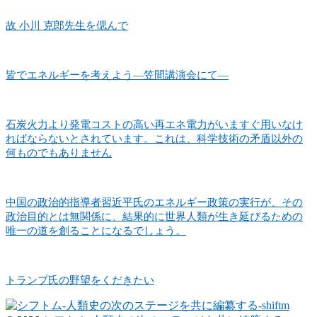
故 小川 克郎先生を偲んで
皆でエネルギーを考えよう―笠間講演会にて―
石炭火力より発電コストの高い再エネ電力がいますぐ用いなけ
ればならないとされています。これは、科学技術の矛盾以外の
何ものでもありません
中国の政治的指導者習近平氏のエネルギー政策の実行が、その
政治目的とは無関係に、結果的に世界人類が生き延びるための
唯一の道を創ることになるでしょう。
トランプ氏の野望をくだきたい