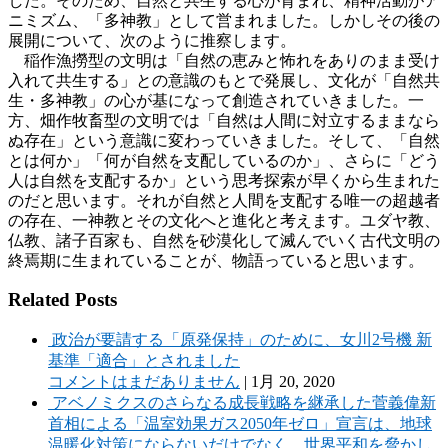
した。そのため、自然と共生する心が育まれ、精神活動がア
ニミズム、「多神教」として営まれました。しかしその後の
展開について、次のように推察します。
稲作漁撈型の文明は「自然の恵みと怖れをありのまま受け
入れて共生する」との意識のもとで発展し、文化が「自然共
生・多神教」の心が基になって創造されていきました。一
方、畑作牧畜型の文明では「自然は人間に対立するままなら
ぬ存在」という意識に変わっていきました。そして、「自然
とは何か」「何が自然を支配しているのか」、さらに「どう
人は自然を支配するか」という思考探索が早くから生まれた
のだと思います。それが自然と人間を支配する唯一の超越者
の存在、一神教とその文化へと進化と考えます。ユダヤ教、
仏教、諸子百家も、自然を砂漠化して滅んでいく古代文明の
終焉期に生まれていることが、物語っていると思います。
Related Posts
政治が要請する「原発保持」のために、女川2号機 新
基準「適合」とされました
コメントはまだありません
|
1月 20, 2020
アベノミクスのさらなる成長戦略を継承した菅義偉新
首相による「温室効果ガス2050年ゼロ」宣言は、地球
温暖化対策にならないだけでなく、世界平和を脅かし