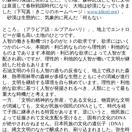
は衰退して春秋戦国時代になり、大地は砂漠になっていきま
した（下写真：きこりのホームページ：
www.kikori.org
）。
砂漠は生態的に、気象的に死んだ「何もない
ところ」（アラビア語：ルブアルハリ）」、地上でエントロ
ピーが最も高い土地のひとつです。
人智の働きを動機づけるのがヒトの欲求です。欲求にはいく
つかのレベル、本能的・利己的なものから理性的・利他的な
ものまであります.本能的・利己的な欲求によって人智が支
配され易いですが、理性的・利他的な人智が働いて文明が継
続した社会もあります。
石油文明の今日も人智の過ちの反省なく、地上で残された森
林、熱帯雨林帯の森林が多様な生態とともにその消滅が進行
し、文明を継続する環境を自ら狭めています。理性的・利他
的な欲求に基づく人智が発揚されるべき、人類にとって最も
重大な時機だと考えます。
一方、「文明の精神的な所産」である文化は、物質的な文明
が消滅しても、文化が民族や国民のDNAとして、時代を経
て子孫に継承される特質があります。逆にいうと、他民族に
よって征服されて文化支配を受けると、固有の文化のDNA
が絶やされかねません。日本民族の文化の遺伝子（DNA）
は、縄文文明のなかで醸成され、刷り込まれました。弥生時