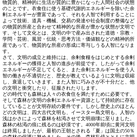
物質的、精神的に生活が質的に豊かになった人間社会の状態
のことです。衣食住に使う基礎代謝的エネルギーを除いた余
剰エネルギーが豊富であって、それを人智で利用することに
よって技術、道具・機械、交易の発達や社会制度の整備など
の物質的所産と合わせて精神的な所産が豊かな状態が文明で
す。そして文化とは、文明の中で産み出された道徳・宗教・
学問・芸術、風習・伝統・思考方法・価値観などの精神的所
産であって、物質的な所産の形成に寄与しうる人智になりま
す。
さて、文明の成立と維持には、余剰食糧をはじめとする余剰
エネルギーの獲得と人智の進歩が前提です。したがって余剰
エネルギーが不足してくると、また余剰エネルギーを使う人
智の働きが不適切だと、歴史が教えているように文明は収縮
し、衰退していきます。また人智に巧みさが不十分だと、他
の文明と衝突したり、征服されたりします。
どの時代でも森林は人々の衣食住を満たすために必要です。
そして森林が文明の余剰エネルギー資源として持続的に存在
していることが文明存続の要件です。しかし歴史上のほとん
どの文明は、四大古代文明も、イースター島文明も、人智の
浅はかさによって森林を枯渇させて文明崩壊に至りました。
森林の枯渇の痕に残るのは砂漠です。4000年前頃に黄河文明
は終焉しましたが、最初の王朝とされる「夏」は国土の50％
の森林の保護に努めました。その後、森林乱伐とともに文明