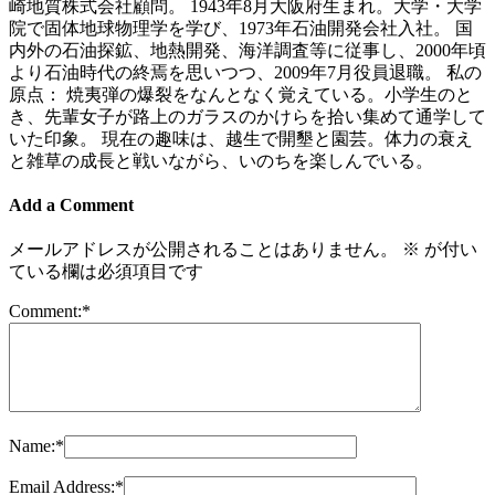
崎地質株式会社顧問。 1943年8月大阪府生まれ。大学・大学
院で固体地球物理学を学び、1973年石油開発会社入社。 国
内外の石油探鉱、地熱開発、海洋調査等に従事し、2000年頃
より石油時代の終焉を思いつつ、2009年7月役員退職。 私の
原点： 焼夷弾の爆裂をなんとなく覚えている。小学生のと
き、先輩女子が路上のガラスのかけらを拾い集めて通学して
いた印象。 現在の趣味は、越生で開墾と園芸。体力の衰え
と雑草の成長と戦いながら、いのちを楽しんでいる。
Add a Comment
メールアドレスが公開されることはありません。
※
が付い
ている欄は必須項目です
Comment:
*
Name:
*
Email Address:
*