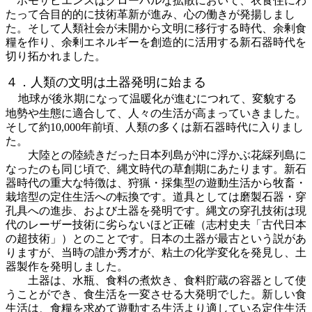
ホモサピエンスはグローバルな拡散において、衣食住にわ
たって合目的的に技術革新が進み、心の働きが発揚しまし
た。そして人類社会が未開から文明に移行する時代、余剰食
糧を作り、余剰エネルギーを創造的に活用する新石器時代を
切り拓かれました。
４．人類の文明は土器発明に始まる
地球が後氷期になって温暖化が進むにつれて、変貌する
地勢や生態に適合して、人々の生活が高まっていきました。
そして約10,000年前頃、人類の多くは新石器時代に入りまし
た。
大陸との陸続きだった日本列島が沖に浮かぶ花綵列島に
なったのも同じ頃で、縄文時代の草創期にあたります。新石
器時代の重大な特徴は、狩猟・採集型の遊動生活から牧畜・
栽培型の定住生活への転換です。道具としては磨製石器・穿
孔具への進歩、および土器を発明です。縄文の穿孔技術は現
代のレーザー技術に劣らないほど正確（志村史夫「古代日本
の超技術」）とのことです。日本の土器が最古という説があ
りますが、当時の誰か秀才が、粘土の化学変化を発見し、土
器製作を発明しました。
土器は、水瓶、食料の煮炊き、食料貯蔵の容器として使
うことができ、食生活を一変させる大発明でした。新しい食
生活は、食糧を求めて遊動する生活より適している定住生活