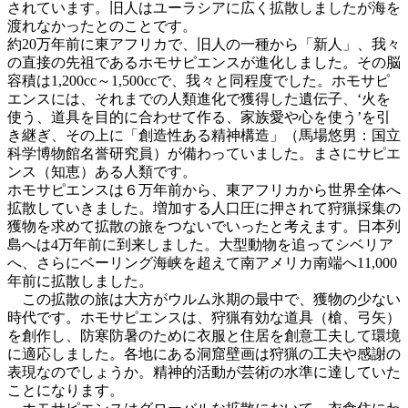
されています。旧人はユーラシアに広く拡散しましたが海を
渡れなかったとのことです。
約20万年前に東アフリカで、旧人の一種から「新人」、我々
の直接の先祖であるホモサピエンスが進化しました。その脳
容積は1,200cc～1,500ccで、我々と同程度でした。ホモサピ
エンスには、それまでの人類進化で獲得した遺伝子、‘火を
使う、道具を目的に合わせて作る、家族愛や心を使う’を引
き継ぎ、その上に「創造性ある精神構造」（馬場悠男：国立
科学博物館名誉研究員）が備わっていました。まさにサピエ
ンス（知恵）ある人類です。
ホモサピエンスは６万年前から、東アフリカから世界全体へ
拡散していきました。増加する人口圧に押されて狩猟採集の
獲物を求めて拡散の旅をつないでいったと考えます。日本列
島へは4万年前に到来しました。大型動物を追ってシベリア
へ、さらにベーリング海峡を超えて南アメリカ南端へ11,000
年前に拡散しました。
この拡散の旅は大方がウルム氷期の最中で、獲物の少ない
時代です。ホモサピエンスは、狩猟有効な道具（槍、弓矢）
を創作し、防寒防暑のために衣服と住居を創意工夫して環境
に適応しました。各地にある洞窟壁画は狩猟の工夫や感謝の
表現なのでしょうか。精神的活動が芸術の水準に達していた
ことになります。