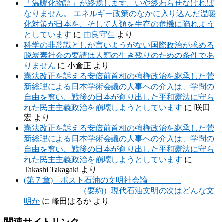
「温暖化物語」が終焉します。いや終わらせなければ
なりません。 エネルギー政策のなかに入り込んだ温暖
化対策が日本を、そして人類を生存の危機に陥れよう
としています
に
由良守生
より
科学の非常識としか言いようがない国際政治が求める
脱炭素社会の要請は人類の生き残りのための条件であ
りません
に
小倉正
より
憲法改正を訴える安倍前首相の強権政治を継承した菅
新総理による日本学術会議の人事への介入は、学問の
自由を奪い、戦後の日本が創り出した平和憲法に守ら
れた民主主義政治を崩壊しようとしています
に
咲田
宏
より
憲法改正を訴える安倍前首相の強権政治を継承した菅
新総理による日本学術会議の人事への介入は、学問の
自由を奪い、戦後の日本が創り出した平和憲法に守ら
れた民主主義政治を崩壊しようとしています
に
Takashi Takagaki
より
(第７章) ポスト石油の文明社会論
（要約）現代石油文明の次はどんな文
明か
に
峰田はるか
より
関連サイトリンク