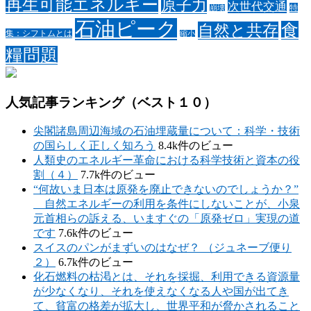
再生可能エネルギー
原子力
次世代交通
特
崩壊
石油ピーク
食
自然と共存
集：シフトムとは
縮小
糧問題
人気記事ランキング（ベスト１０）
尖閣諸島周辺海域の石油埋蔵量について：科学・技術
の国らしく正しく知ろう
8.4k件のビュー
人類史のエネルギー革命における科学技術と資本の役
割（４）
7.7k件のビュー
“何故いま日本は原発を廃止できないのでしょうか？”
自然エネルギーの利用を条件にしないことが、小泉
元首相らの訴える、いますぐの「原発ゼロ」実現の道
です
7.6k件のビュー
スイスのパンがまずいのはなぜ？ （ジュネーブ便り
２）
6.7k件のビュー
化石燃料の枯渇とは、それを採掘、利用できる資源量
が少なくなり、それを使えなくなる人や国が出てき
て、貧富の格差が拡大し、世界平和が脅かされること