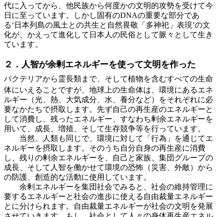
代に入ってから、他民族から何度かの文明的攻勢を受けて今
日に至っています。しかし固有のDNAの重要な部分であ
る‘日本列島の風土との共生と自然畏敬「多神祀」表現’の文
化が、かえって進化して日本人の民俗として脈々として生き
ています。
２．人智が余剰エネルギーを使って文明を作った
バクテリアから霊長類まで、そして植物を含むすべての生命
体にいえることですが、地球上の生命体は、環境にあるエネ
ルギー（光、熱、大気成分、水、養分など）をそれぞれに必
要なかたちで摂取します。先ず自己の再生産のエネルギーと
して消費し、残ったエネルギー、すなわち剰余エネルギーを
用いて、成長、増殖、そして生存競争等を行っています。
当然、人類も同じで、環境に対して「行為」を通じてエ
ネルギーを摂取します。そのうち自分自身の再生産に消費
し、残りの剰余エネルギーを、自己と家族、集団グループの
成長、そして人智を働かせて環境の恐怖（災害、外敵）から
の防護、創造的な活動に使用しています。
余剰エネルギーを集団社会でみると、社会の維持管理に
要するエネルギーと社会の進歩に使える自由裁量エネルギー
とに分けられます。自由裁量エネルギーが社会の文明を発展
させていきます。もし、社会として人々の身体再生産エネル