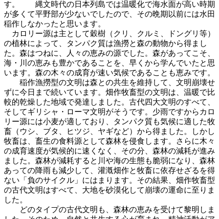
す。 縄文時代の日本列島では温暖化で海水面が高い時期
が多くて平野部が少ないでしたので、その晩期以前には水田
稲作しなかったと思います。
カロリー源は主として穀樹（クリ、クルミ、ドングリ等）
の植林によって、タンパク質は漁撈と森の動物から得まし
た。森はつねに、人々の恵みの源でした。森があってこそ、
海・川の恵みも豊かであることを、早くから学んでいたと思
います。森の木々の成育が速い気候であることも恵みです。
稲作漁撈型の文明は森との共生を維持して、文明崩壊せ
ずに今日まで続いています。畑作牧畜型の文明は、温暖で比
較的乾燥した地域で発達しました。古代四大文明のすべて、
そしてギリシャ・ローマ文明がそうです。少雨ですからカロ
リー源には小麦が適しており、タンパク質も気候に適した牧
畜（ウシ、ブタ、ヒツジ、ヤギなど）から得ました。しかし
牧畜は、畜生の食料源として森林を侵食します。さらに木々
の成育速度が気候的に速くなく、その分、森林の減耗が進み
ました。森林が減耗すると川や海の生態も脆弱になり、森林
あっての降雨も減少して、灌漑畑作と牧畜に依存せざるを得
ない「負のサイクル」にはまります。その結果、畑作牧畜型
の古代文明はすべて、大地を砂漠化して崩壊の運命に至りま
した。
どのタイプの古代文明も、森林の恵みを受けて黎明しま