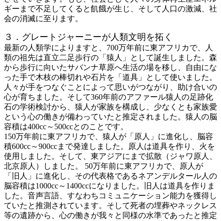
ギーまで不足してくると飢餓が生じ、そして人口の激減、社
会の消滅に至ります。
３．グレートジャーニーが人類文明を拓く
最新の人類学によりますと、700万年前に東アフリカで、人
類の祖先は直立二足歩行の「猿人」として誕生しました。森
から歩行に向いたサバンナ草原へ生活の場を移し、自由にな
った手で木枝の棒切れや石片を「道具」として使いました。
人々が手をつなぐことによって思いがつながり、助け合いの
心が育ちました。そして360年前のアファール猿人の足跡化
石の学術検討から、猿人が家族を構成し、少なくとも家族愛
という心の働きが備わっていたと推定されました。猿人の脳
容積は400cc～500ccとのことです。
150万年前に東アフリカで、猿人が「原人」に進化し、脳容
積600cc～900ccまで発達しました。原人は道具を作り、火を
使用しました。そして、東アジアにまで拡散（ジャワ原人、
北京原人）しました。 50万年前に東アフリカで、原人が
「旧人」に進化し、その代表格であるネアンデルタール人の
脳容積は1000cc～1400ccになりました。旧人は道具を作りま
した。音声言語、すなわちコミュニケーション能力を獲得し
ていたと推測されています。そして死者の埋葬やネックレス
等の遺跡から、心の働きが我々と同様の水準であったと推定