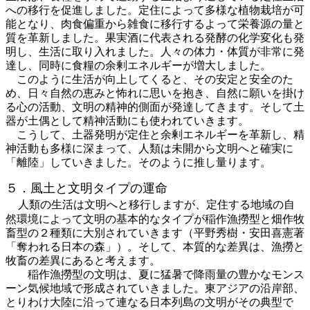
への移行を促進しました。定住によって多様な植物栽培が可
能となり、肉食偏重から雑食に移行するよって栄養源の量と
質を革新しました。果実酒に代表される発酵の化学変化も発
明し、生活に取り入れました。人々の体力・体質が非常に発
達し、同時に食糧の余剰エネルギーが増大しました。
このように生活が向上してくると、その安定と安全のた
め、日々自然の恵みと怖れに思いを抱き、自然に願いを掛け
る心の活動、文明の精神的側面が発達してきます。そして土
器が土偶として精神活動にも使われていきます。
こうして、土器発明が定住と余剰エネルギーを革新し、精
神活動も多様に深まって、人類は未開から文明へと確実に
「離陸」していきました。そのように推し量ります。
５．風土と文明タイプの運命
人類の生活は文明へと移行しますが、定住する地域の自
然環境によって文明の基本的なタイプが稲作漁撈型と畑作牧
畜型の２種類に大別されていきます（平野秀樹・安田喜憲著
「奪われる日本の森」）。そして、本質的な差異は、漁撈と
牧畜の差異にあると考えます。
稲作漁撈型の文明は、夏に猛暑で降雨量の豊かなモンス
ーン気候地域で形成されていきました。東アジアの沿岸部、
とりわけ大陸に沿って連なる日本列島の文明がその典型で