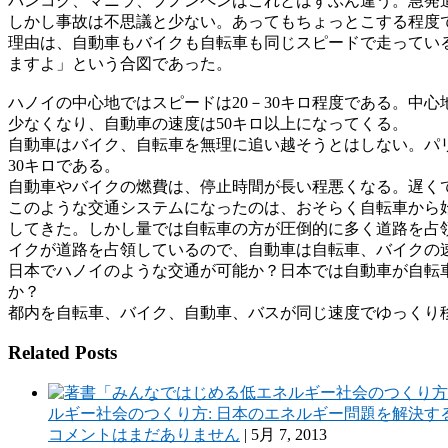
バンコク、マニラ、プノンペンはこれとはずぶん違う。急発
しかし事故は不思議と少ない。あってもちょっとこする程度
理由は、自動車もバイクも自転車も同じスピードで走ってい
ますよ」という合図であった。
ハノイの中心地ではスピードは20－30キロ程度である。中
少なくなり、自動車の速度は50キロ以上になってくる。
自動車はバイク、自転車を無理に追い越そうとはしない。パ
30キロである。
自動車やバイクの燃費は、停止時間が長い程悪くなる。遅く
このような交通システムになったのは、おそらく自転車から
してきた。しかし量では自転車の方が圧倒的に多く道路を占
イクが道路を占領しているので、自動車は自転車、バイクの
日本でハノイのような交通が可能か？日本では自動車が自転
か？
都内を自転車、バイク、自動車、バスが同じ速度でゆっくり
Related Posts
ルギー社会のつくり方: 日本のエネルギー問題を解決す
コメントはまだありません
|
5月 7, 2013