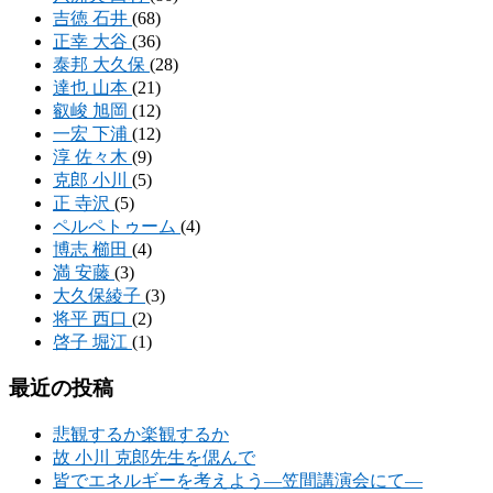
吉徳 石井
(68)
正幸 大谷
(36)
泰邦 大久保
(28)
達也 山本
(21)
叡峻 旭岡
(12)
一宏 下浦
(12)
淳 佐々木
(9)
克郎 小川
(5)
正 寺沢
(5)
ペルペトゥーム
(4)
博志 櫛田
(4)
満 安藤
(3)
大久保綾子
(3)
将平 西口
(2)
啓子 堀江
(1)
最近の投稿
悲観するか楽観するか
故 小川 克郎先生を偲んで
皆でエネルギーを考えよう―笠間講演会にて―