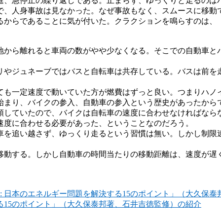
進、急停止の繰り返しである。止まらず、ゆっくりと走るのは
で、人身事故は見なかった。なぜ事故もなく、スムースに移動
るからであることに気が付いた。クラクションを鳴らすのは、
心地から離れると車両の数がやや少なくなる。そこでの自動車
リやジュネーブではバスと自転車は共存している。バスは前を
ても一定速度で動いていた方が燃費はずっと良い。つまりハノ
始まり、バイクの参入、自動車の参入という歴史があったから
領していたので、バイクは自転車の速度に合わせなければなら
速度に合わせる必要があった、ということなのだろう。
車を追い越さず、ゆっくり走るという習慣は無い。しかし制限
移動する。しかし自動車の時間当たりの移動距離は、速度が遅
る15のポイント」（大久保泰邦著、石井吉徳監修）の紹介