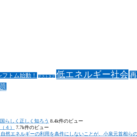
低エネルギー社会
シフトム始動！
テストタグ
題
国らしく正しく知ろう
8.4k件のビュー
（４）
7.7k件のビュー
 自然エネルギーの利用を条件にしないことが、小泉元首相ら