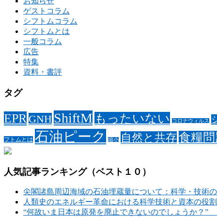
お知らせ
ゲストコラム
シフトムコラム
シフトムとは
一般コラム
広告
特集
資料・書評
タグ
ShiftM
EPR
もったいない
GNH
コロナウィルス
石油ピーク
食糧問
自然と共存
フトムとは
縮小
人気記事ランキング（ベスト１０）
尖閣諸島周辺海域の石油埋蔵量について：科学・技術の
人類史のエネルギー革命における科学技術と資本の役割
“何故いま日本は原発を廃止できないのでしょうか？”