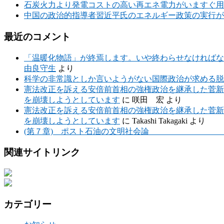
石炭火力より発電コストの高い再エネ電力がいますぐ用
中国の政治的指導者習近平氏のエネルギー政策の実行が
最近のコメント
「温暖化物語」が終焉します。いや終わらせなければな
由良守生
より
科学の非常識としか言いようがない国際政治が求める脱
憲法改正を訴える安倍前首相の強権政治を継承した菅新
を崩壊しようとしています
に
咲田 宏
より
憲法改正を訴える安倍前首相の強権政治を継承した菅新
を崩壊しようとしています
に
Takashi Takagaki
より
(第７章) ポスト石油の文明社会論 （要
関連サイトリンク
カテゴリー