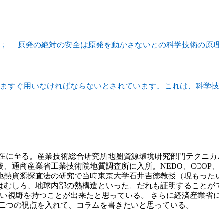
殿； 原発の絶対の安全は原発を動かさないとの科学技術の原
ますぐ用いなければならないとされています。これは、科学技
現在に至る。産業技術総合研究所地圏資源環境研究部門テクニカ
業省工業技術院地質調査所に入所。NEDO、CCOP、経済産業省産業技
学。地熱資源探査法の研究で当時東京大学石井吉徳教授（現もった
はむしろ、地球内部の熱構造といった、だれも証明することが
い視野を持つことが出来たと思っている。 さらに経済産業省
の二つの視点を入れて、コラムを書きたいと思っている。