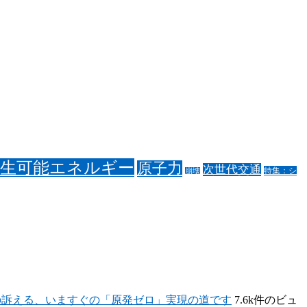
再生可能エネルギー
原子力
次世代交通
特集：シ
崩壊
の訴える、いますぐの「原発ゼロ」実現の道です
7.6k件のビュ