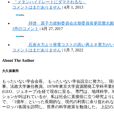
「メタンハイドレートにダマされるな」
コメントはまだありません
|
4月 1, 2013
拝啓 原子力規制委員会次期委員長更田豊志
1件のコメント
|
4月 27, 2017
石炭火力より発電コストの高い再エネ電力がい
コメントはまだありません
|
1月 7, 2022
About The Author
大久保泰邦
もったいない学会会長。 もったいない学会設立に努力し、
事。法政大学兼任教員。1978年東京大学資源開発工学科卒業後、通商産
(GEO、ジュネーブ)を経て現在に至る。 専門は、地球科
ションが叫ばれているが、私は社会に直接役に立つ研究より
で、「1億年」といった長期的な、現代の利害に余り捉われな
ーロッパ各国を訪問し、世界の科学政策を勉強した。 上記