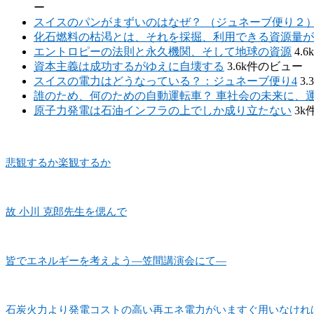
ー
スイスのパンがまずいのはなぜ？ （ジュネーブ便り２
化石燃料の枯渇とは、それを採掘、利用できる資源量が
エントロピーの法則と永久機関、そして地球の資源
4.
資本主義は成功するがゆえに自壊する
3.6k件のビュー
スイスの電力はどうなっている？：ジュネーブ便り4
3
誰のため、何のための自動運転車？ 車社会の未来に、
原子力発電は石油インフラの上でしか成り立たない
3k
悲観するか楽観するか
故 小川 克郎先生を偲んで
皆でエネルギーを考えよう―笠間講演会にて―
石炭火力より発電コストの高い再エネ電力がいますぐ用いなけれ