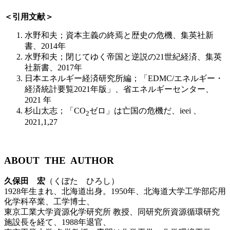
＜引用文献＞
水野和夫；資本主義の終焉と歴史の危機、集英社新
書、2014年
水野和夫；閉じてゆく帝国と逆説の21世紀経済、集英
社新書、2017年
日本エネルギー経済研究所編；「EDMC/エネルギー・
経済統計要覧2021年版」、省エネルギーセンター、
2021 年
杉山太志；「CO
ゼロ」は亡国の危機だ、ieei 、
2
2021,1,27
ABOUT THE AUTHOR
久保田 宏
（くぼた ひろし）
1928年生まれ、北海道出身。1950年、北海道大学工学部応用
化学科卒業、工学博士、
東京工業大学資源化学研究所 教授、同研究所資源循環研究
施設長を経て、1988年退官、