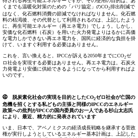
待される再生可能エネルギーですが、その使用の目的は、あ
くまでも温暖化対策のための「パリ協定」のCO
排出削減で
2
はなく、化石燃料消費の節減でなければなりません。化石燃
料の枯渇後、その代替として利用されるのは、上記したよう
に、再生可能エネルギー（再エネ電力）でしょう。しかし、
安価な化石燃料（石炭）を用いた火力発電よりはるかに高価
な電力しかできない再エネ電力を、国民に経済的な負担を掛
けて、いますぐ利用する必要はありません。
これを、言い換えると。IPCCが訴える2050年までにCO
ゼ
2
ロ社会を実現する必要はありません。再エネ電力は。石炭火
力発電より安価に供給できるようになってから利用すればよ
いのです。
⓸ 脱炭素化社会の実現を目的としたCO
ゼロ社会が亡国の
2
危機を招くとする私どもの主張と同様のIPCCのエネルギー
政策への批判がIPCCの国内委員のお一人である杉山太志氏
により、最近、精力的に発表されています
いま、日本で、アベノミクスの経済成長戦略を継承する菅政
権が実行しようとしているエネルギー基本計画は、上記した