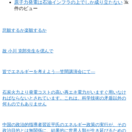
原子力発電は石油インフラの上でしか成り立たない
3k
件のビュー
悲観するか楽観するか
故 小川 克郎先生を偲んで
皆でエネルギーを考えよう―笠間講演会にて―
石炭火力より発電コストの高い再エネ電力がいますぐ用いなけ
ればならないとされています。これは、科学技術の矛盾以外の
何ものでもありません
中国の政治的指導者習近平氏のエネルギー政策の実行が、その
政治目的とは無関係に、結果的に世界人類が生き延びるための