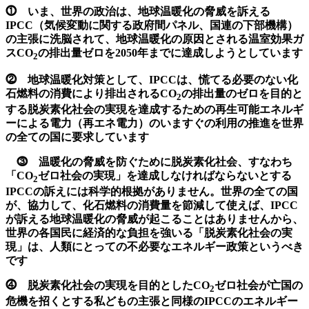
⓵ いま、世界の政治は、地球温暖化の脅威を訴える
IPCC（気候変動に関する政府間パネル、国連の下部機構）
の主張に洗脳されて、地球温暖化の原因とされる温室効果ガ
スCO
の排出量ゼロを2050年までに達成しようとしています
2
⓶ 地球温暖化対策として、IPCCは、慌てる必要のない化
石燃料の消費により排出されるCO
の排出量のゼロを目的と
2
する脱炭素化社会の実現を達成するための再生可能エネルギ
ーによる電力（再エネ電力）のいますぐの利用の推進を世界
の全ての国に要求しています
⓷ 温暖化の脅威を防ぐために脱炭素化社会、すなわち
「CO
ゼロ社会の実現」を達成しなければならないとする
2
IPCCの訴えには科学的根拠がありません。世界の全ての国
が、協力して、化石燃料の消費量を節減して使えば、IPCC
が訴える地球温暖化の脅威が起こることはありませんから、
世界の各国民に経済的な負担を強いる「脱炭素化社会の実
現」は、人類にとっての不必要なエネルギー政策というべき
です
⓸ 脱炭素化社会の実現を目的としたCO
ゼロ社会が亡国の
2
危機を招くとする私どもの主張と同様のIPCCのエネルギー