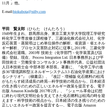
11月 』他。
E-mail:
biokubota@nifty.com
平田 賢太郎
（ひらた けんたろう）
1949年生まれ、群馬県出身。東京工業大学大学院理工学研究
科化学工学専攻修士課程修了。三菱油化株式会社入社、化学
反応装置・蒸留塔はじめ単位操作の解析、省資源・省エネル
ギー解析、プロセス災害防止対応に従事し2011年、三菱化学
株式会社退職。2003年 技術士（化学部門－化学装置及び設
備）登録。現在、Process Integration Ltd. 日本事務所および平
田技術士・労働安全コンサルタント事務所代表。公益社団法
人日本技術士会 中部本部 本部長。著書に、『化学工学の進
歩36”環境調和型エネルギーシステム3.3 石油化学産業におけ
るシナリオ”』（槇書店）、『改訂・増補版 化石燃料の枯渇
がもたらす経済成長の終焉—科学技術の視点から、日本経済
の生き残りのための正しいエネルギー政策を提言する、電子
出版 Amazon Kindle版 2017年2月』、『シェール革命は幻想
に終わり現代文明社会を支えてきた化石燃料は枯渇の時を迎
えます－科学技術の視点から、日本経済の生き残りのための
正しいエネルギー政策を提言する―、電子出版 Amazon