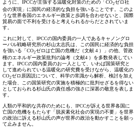
ように、IPCCが主張する温暖化対策のための「CO
ゼロ社
2
会の実現」に国民の経済的な負担を強いることです。このよ
うな世界各国のエネルギー政策と歩調を合わせないと、国際
貿易の面で不利を受けると考えられるからだとされていま
す。
これに対して、IPCCの国内委員の一人であるキャノングロ
ーバル戦略研究所の杉山太志氏は、この国民に経済的な負担
を強いる「CO
ゼロは亡国の危機だ（文献 4 ）」の他、菅政
2
権のエネルギー政策批判の論考（文献4 ）を多数発表してい
ます。IPCCの国内委員のお一人として、いわば国策研究と
して進められている温暖化の研究費を受けながら、温暖化の
CO
ゼロ原因説について、科学の常識から解析、検討を加え
2
た場合、この国策研究の実施を積極的に批判せざるを得ない
としておられる杉山氏の責任感の強さに深甚の敬意を表しま
す。
人類の平和的な共存のためにも、IPCCが訴える世界各国に
亡国の危機をもたらす「脱炭素化社会の実現の不要」を世界
の政治に訴える杉山氏の声が世界の政治を動かすことを願っ
て止みません。