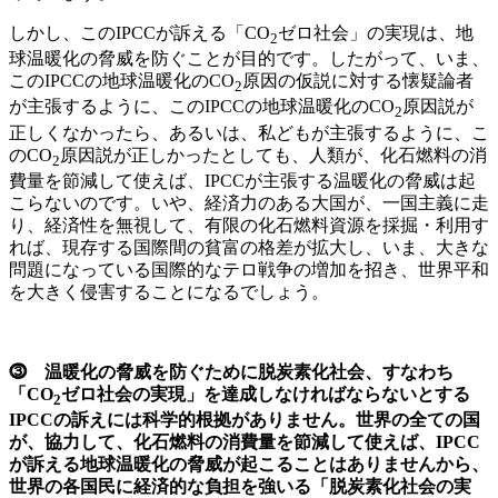
しかし、このIPCCが訴える「CO
ゼロ社会」の実現は、地
2
球温暖化の脅威を防ぐことが目的です。したがって、いま、
このIPCCの地球温暖化のCO
原因の仮説に対する懐疑論者
2
が主張するように、このIPCCの地球温暖化のCO
原因説が
2
正しくなかったら、あるいは、私どもが主張するように、こ
のCO
原因説が正しかったとしても、人類が、化石燃料の消
2
費量を節減して使えば、IPCCが主張する温暖化の脅威は起
こらないのです。いや、経済力のある大国が、一国主義に走
り、経済性を無視して、有限の化石燃料資源を採掘・利用す
れば、現存する国際間の貧富の格差が拡大し、いま、大きな
問題になっている国際的なテロ戦争の増加を招き、世界平和
を大きく侵害することになるでしょう。
⓷ 温暖化の脅威を防ぐために脱炭素化社会、すなわち
「CO
ゼロ社会の実現」を達成しなければならないとする
2
IPCCの訴えには科学的根拠がありません。世界の全ての国
が、協力して、化石燃料の消費量を節減して使えば、IPCC
が訴える地球温暖化の脅威が起こることはありませんから、
世界の各国民に経済的な負担を強いる「脱炭素化社会の実