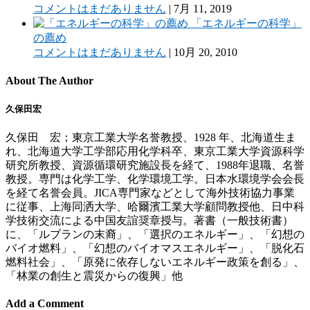
コメントはまだありません
|
7月 11, 2019
「エネルギーの科学」
の薦め
コメントはまだありません
|
10月 20, 2010
About The Author
久保田宏
久保田 宏；東京工業大学名誉教授、1928 年、北海道生ま
れ、北海道大学工学部応用化学科卒、東京工業大学資源科学
研究所教授、資源循環研究施設長を経て、1988年退職、名誉
教授。専門は化学工学、化学環境工学。日本水環境学会会長
を経て名誉会員。JICA専門家などとして海外技術協力事業
に従事、上海同洒大学、哈爾濱工業大学顧問教授他、日中科
学技術交流による中国友誼奨章授与。著書（一般技術書）
に、「ルブランの末裔」、「選択のエネルギー」、「幻想の
バイオ燃料」、「幻想のバイオマスエネルギー」、「脱化石
燃料社会」、「原発に依存しないエネルギー政策を創る」、
「林業の創生と震災からの復興」他
Add a Comment