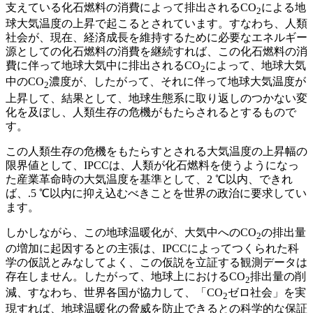
支えている化石燃料の消費によって排出されるCO
による地
2
球大気温度の上昇で起こるとされています。すなわち、人類
社会が、現在、経済成長を維持するために必要なエネルギー
源としての化石燃料の消費を継続すれば、この化石燃料の消
費に伴って地球大気中に排出されるCO
によって、地球大気
2
中のCO
濃度が、したがって、それに伴って地球大気温度が
2
上昇して、結果として、地球生態系に取り返しのつかない変
化を及ぼし、人類生存の危機がもたらされるとするもので
す。
この人類生存の危機をもたらすとされる大気温度の上昇幅の
限界値として、IPCCは、人類が化石燃料を使うようになっ
た産業革命時の大気温度を基準として、2 ℃以内、できれ
ば、.5 ℃以内に抑え込むべきことを世界の政治に要求してい
ます。
しかしながら、この地球温暖化が、大気中へのCO
の排出量
2
の増加に起因するとの主張は、IPCCによってつくられた科
学の仮説とみなしてよく、この仮説を立証する観測データは
存在しません。したがって、地球上におけるCO
排出量の削
2
減、すなわち、世界各国が協力して、「CO
ゼロ社会」を実
2
現すれば、地球温暖化の脅威を防止できるとの科学的な保証