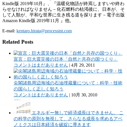
Kindle版 2019年10月』、『温暖化物語が終焉しますいや終わ
らせなければなりません－化石燃料の枯渇後に、日本が、そ
して人類が、平和な世界に生き残る道を探ります－電子出版
Amazon Kindle版 2019年11月 』他。
E-mail:
kentaro.hirata@processint.com
Related Posts
宣言：巨大震災後の日本「自然と共存の国つくり」
コメントはまだありません
|
4月 29, 2011
尖閣諸島周辺海域の石油埋蔵量について：科学・技術
の国らしく正しく知ろう
コメントはまだありません
|
10月 30, 2010
エネルギー無しで経済成長はできません。 こ
の科学の原則を無視して、さらなる成長を求めるアベ
ノミクスは日本経済を破綻に導きます