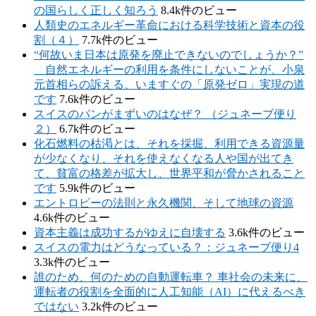
の国らしく正しく知ろう
8.4k件のビュー
人類史のエネルギー革命における科学技術と資本の役
割（４）
7.7k件のビュー
“何故いま日本は原発を廃止できないのでしょうか？”
自然エネルギーの利用を条件にしないことが、小泉
元首相らの訴える、いますぐの「原発ゼロ」実現の道
です
7.6k件のビュー
スイスのパンがまずいのはなぜ？ （ジュネーブ便り
２）
6.7k件のビュー
化石燃料の枯渇とは、それを採掘、利用できる資源量
が少なくなり、それを使えなくなる人や国が出てき
て、貧富の格差が拡大し、世界平和が脅かされること
です
5.9k件のビュー
エントロピーの法則と永久機関、そして地球の資源
4.6k件のビュー
資本主義は成功するがゆえに自壊する
3.6k件のビュー
スイスの電力はどうなっている？：ジュネーブ便り4
3.3k件のビュー
誰のため、何のための自動運転車？ 車社会の未来に、
運転者の役割を全面的に人工知能（AI）に代えるべき
ではない
3.2k件のビュー