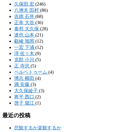
久保田 宏
(246)
八洲夫 田村
(86)
吉徳 石井
(68)
正幸 大谷
(36)
泰邦 大久保
(28)
達也 山本
(21)
叡峻 旭岡
(12)
一宏 下浦
(12)
淳 佐々木
(9)
克郎 小川
(5)
正 寺沢
(5)
ペルペトゥーム
(4)
博志 櫛田
(4)
満 安藤
(3)
大久保綾子
(3)
将平 西口
(2)
啓子 堀江
(1)
最近の投稿
悲観するか楽観するか