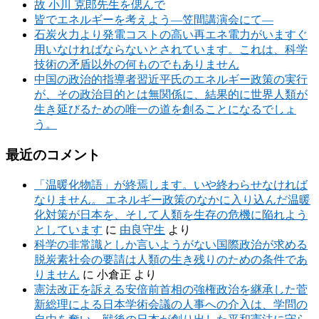
故 小川 克郎先生を偲んで
皆でエネルギーを考えよう―笠間講演会にて―
石炭火力より発電コストの高い再エネ電力がいますぐ
用いなければならないとされています。これは、科学
技術の矛盾以外の何ものでもありません
中国の政治的指導者習近平氏のエネルギー政策の実行
が、その政治目的とは無関係に、結果的に世界人類が
生き延びるための唯一の道を創ることになるでしょ
う。
最近のコメント
「温暖化物語」が終焉します。いや終わらせなければ
なりません。 エネルギー政策のなかに入り込んだ温暖
化対策が日本を、そして人類を生存の危機に陥れよう
としています
に
由良守生
より
科学の非常識としか言いようがない国際政治が求める
脱炭素社会の要請は人類の生き残りのための条件であ
りません
に
小倉正
より
憲法改正を訴える安倍前首相の強権政治を継承した菅
新総理による日本学術会議の人事への介入は、学問の