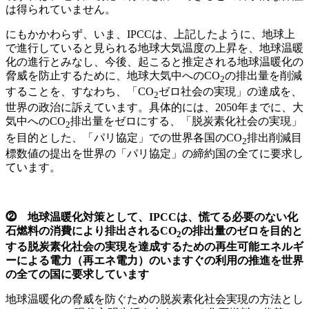
は得られていません。
にもかかわらず、いま、IPCCは、上記したように、地球上
で進行していると見られる地球大気温度の上昇を、地球温暖
化の進行とみなし、今後、起こると推定される地球温暖化の
脅威を防止するために、地球大気中へのCO
の排出量を削減
2
することを、すなわち、「CO
ゼロ社会の実現」の達成を、
2
世界の政治に訴えています。具体的には、2050年までに、大
気中へのCO
排出量をゼロにする、「脱炭素化社会の実現」
2
を目的とした、「パリ協定」での世界各国のCO
排出削減目
2
標数値の提出を世界の「パリ協定」の締約国の全てに要求し
ています。
⓶ 地球温暖化対策として、IPCCは、慌てる必要のない化
石燃料の消費により排出されるCO
の排出量のゼロを目的と
2
する脱炭素化社会の実現を達成するための再生可能エネルギ
ーによる電力（再エネ電力）のいますぐの利用の推進を世界
の全ての国に要求しています
地球温暖化の脅威を防ぐための脱炭素化社会実現の方法とし