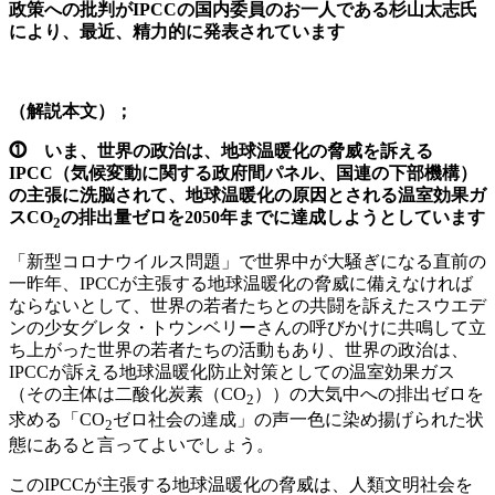
政策への批判がIPCCの国内委員のお一人である杉山太志氏
により、最近、精力的に発表されています
（解説本文）；
⓵ いま、世界の政治は、地球温暖化の脅威を訴える
IPCC（気候変動に関する政府間パネル、国連の下部機構）
の主張に洗脳されて、地球温暖化の原因とされる温室効果ガ
スCO
の排出量ゼロを2050年までに達成しようとしています
2
「新型コロナウイルス問題」で世界中が大騒ぎになる直前の
一昨年、IPCCが主張する地球温暖化の脅威に備えなければ
ならないとして、世界の若者たちとの共闘を訴えたスウエデ
ンの少女グレタ・トウンベリーさんの呼びかけに共鳴して立
ち上がった世界の若者たちの活動もあり、世界の政治は、
IPCCが訴える地球温暖化防止対策としての温室効果ガス
（その主体は二酸化炭素（CO
））の大気中への排出ゼロを
2
求める「CO
ゼロ社会の達成」の声一色に染め揚げられた状
2
態にあると言ってよいでしょう。
このIPCCが主張する地球温暖化の脅威は、人類文明社会を