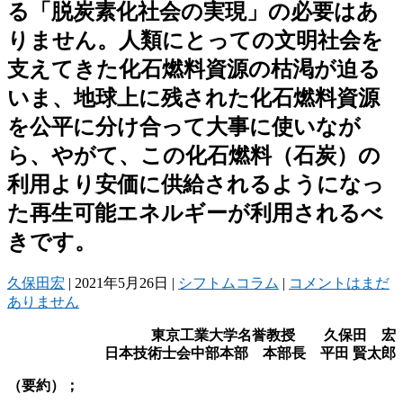
る「脱炭素化社会の実現」の必要はあ
りません。人類にとっての文明社会を
支えてきた化石燃料資源の枯渇が迫る
いま、地球上に残された化石燃料資源
を公平に分け合って大事に使いなが
ら、やがて、この化石燃料（石炭）の
利用より安価に供給されるようになっ
た再生可能エネルギーが利用されるべ
きです。
久保田宏
|
2021年5月26日
|
シフトムコラム
|
コメントはまだ
ありません
東京工業大学名誉教授 久保田 宏
日本技術士会中部本部 本部長 平田
賢太郎
（要約）；