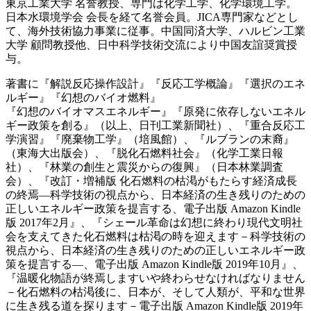
東京工業大学 名誉教授、専門は化学工学、化学環境工学。
日本水環境学会 会長を経て名誉会員。JICA専門家などとし
て、海外技術協力事業に従事。中国同済大学、ハルビン工業
大学 顧問教授他、日中科学技術交流により中国友誼奨賞授
与。
著書に『解説反応操作設計』『反応工学概論』『選択のエネ
ルギー』『幻想のバイオ燃料』
『幻想のバイオマスエネルギー』『原発に依存しないエネル
ギー政策を創る』（以上、日刊工業新聞社）、『重合反応工
学演習』『廃棄物工学』（培風館）、『ルブランの末裔』
（東海大出版会）、『脱化石燃料社会』（化学工業日報
社）、『林業の創生と震災からの復興』（日本林業調査
会）、『改訂・増補版 化石燃料の枯渇がもたらす経済成長
の終焉—科学技術の視点から、日本経済の生き残りのための
正しいエネルギー政策を提言する、電子出版 Amazon Kindle
版 2017年2月』、『シェール革命は幻想に終わり現代文明社
会を支えてきた化石燃料は枯渇の時を迎えます－科学技術の
視点から、日本経済の生き残りのための正しいエネルギー政
策を提言する―、電子出版 Amazon Kindle版 2019年10月』、
『温暖化物語が終焉しますいや終わらせなければなりません
－化石燃料の枯渇後に、日本が、そして人類が、平和な世界
に生き残る道を探ります－電子出版 Amazon Kindle版 2019年