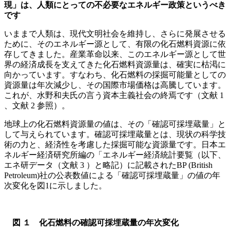
現」は、人類にとっての不必要なエネルギー政策というべき
です
いままで人類は、現代文明社会を維持し、さらに発展させる
ために、そのエネルギー源として、有限の化石燃料資源に依
存してきました。産業革命以来、このエネルギー源として世
界の経済成長を支えてきた化石燃料資源量は、確実に枯渇に
向かっています。すなわち、化石燃料の採掘可能量としての
資源量は年次減少し、その国際市場価格は高騰しています。
これが、水野和夫氏の言う資本主義社会の終焉です（文献 1
、文献 2 参照）。
地球上の化石燃料資源量の値は、その「確認可採埋蔵量」と
して与えられています。確認可採埋蔵量とは、現状の科学技
術の力と、経済性を考慮した採掘可能な資源量です。日本エ
ネルギー経済研究所編の「エネルギー経済統計要覧（以下、
エネ研データ（文献 3 ）と略記）に記載されたBP (British
Petroleum)社の公表数値による「確認可採埋蔵量」の値の年
次変化を図1に示しました。
図 １ 化石燃料の確認可採埋蔵量の年次変化