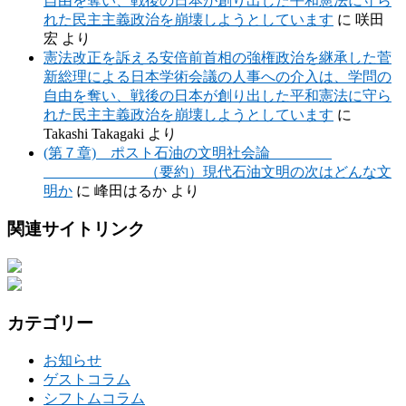
自由を奪い、戦後の日本が創り出した平和憲法に守ら
れた民主主義政治を崩壊しようとしています
に
咲田
宏
より
憲法改正を訴える安倍前首相の強権政治を継承した菅
新総理による日本学術会議の人事への介入は、学問の
自由を奪い、戦後の日本が創り出した平和憲法に守ら
れた民主主義政治を崩壊しようとしています
に
Takashi Takagaki
より
(第７章) ポスト石油の文明社会論
（要約）現代石油文明の次はどんな文
明か
に
峰田はるか
より
関連サイトリンク
カテゴリー
お知らせ
ゲストコラム
シフトムコラム