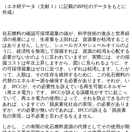
（エネ研データ（文献 3 ）に記載のBP社のデータをもとに
作成）
化石燃料の確認可採埋蔵量の値が、科学技術の進歩と世界経
済の発展により、生産量を上回れば、資源量が枯渇すること
はありません。しかし、シェールガスやシェールオイルのよ
うに、経済性を無視して採掘すれば、資源の枯渇を心配する
必要がないかのように言われていますが、実際には、その採
掘コストは年次上昇しますから、図1 に見られるように、そ
の可採埋蔵量はゼロに近づき、いずれは枯渇します。したが
って、人類は、その生存を維持するために、この化石燃料の
代替のエネルギー源を確保する必要があります。それが、い
ま、IPCCが、その必要性を訴えている再生可能エネルギー
（再エネ電力）です。 IPCCが訴える温暖化がすでに起こっ
ていて、再エネ電力の使用によって、それを防止できるので
あれば、いますぐの「脱炭素化社会の実現」の必要がありま
すが、その必要が無いのであれば、IPCCの訴える「脱炭素
化の実現」は不必要と言わざるをえません。
しかし、この有限の化石燃料資源の代替としてその使用が期