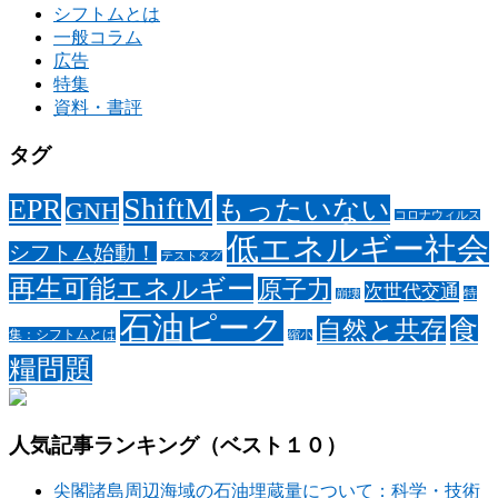
シフトムとは
一般コラム
広告
特集
資料・書評
タグ
ShiftM
EPR
もったいない
GNH
コロナウィルス
低エネルギー社会
シフトム始動！
テストタグ
再生可能エネルギー
原子力
次世代交通
特
崩壊
石油ピーク
食
自然と共存
集：シフトムとは
縮小
糧問題
人気記事ランキング（ベスト１０）
尖閣諸島周辺海域の石油埋蔵量について：科学・技術