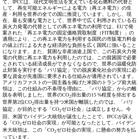
て、IPCCは、現代文明生活を支えている化石燃料の代替と
して、再生可能エネルギーによる電力（再エネ電力）の生
産・利用を世界の全ての国に推奨しています。しかし、現
在、最も安価な電力として、世界中で広く利用されている石
炭火力発電の代替としての再エネ電力の利用では、EUで発
案された「再エネ電力の固定価格買取制度（FIT制度）」の
適用により、この再エネ電力を利用する国民の市販電力料金
の値上げによる大きな経済的な負担を広く国民に強いること
になります。また、貧困な非産油途上国で、この石炭火力発
電の代替に再エネ電力を利用したのでは、この貧困国で必要
とされている経済成長ができなくなるので、世界の温暖化防
止対策を実行する「パリ協定」での脱炭素化社会の実現に必
要な資金が先進国に要求される仕組みが適用されています。
アメリカファストの一国主義を掲げた米国のトランプ前大統
領は、この仕組みの不条理を理由に、「パリ協定」からの離
脱を表明しました。世界のCO
排出量の15 %程度を排出する
2
世界第2位CO
排出量を持つ米国が離脱したのでは、「パリ
2
協定」が目的とする「CO
ゼロ社会」は成立しません。今
2
回、米国でバイデン大統領が誕生したことで、IPCCが訴え
る「CO
ゼロ社会の実現」が可能となったとして、バイデン
2
米大統領は、この「CO
ゼロ社会の実現」に懸命の努力を払
2
っています。