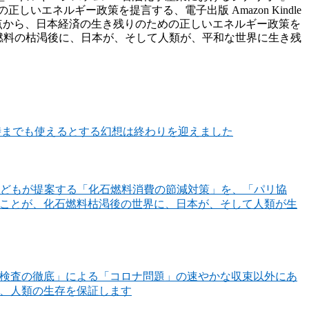
エネルギー政策を提言する、電子出版 Amazon Kindle
視点から、日本経済の生き残りのための正しいエネルギー政策を
ん－化石燃料の枯渇後に、日本が、そして人類が、平和な世界に生き残
時までも使えるとする幻想は終わりを迎えました
どもが提案する「化石燃料消費の節減対策」を、「パリ協
うことが、化石燃料枯渇後の世界に、日本が、そして人類が生
R検査の徹底」による「コロナ問題」の速やかな収束以外にあ
り、人類の生存を保証します