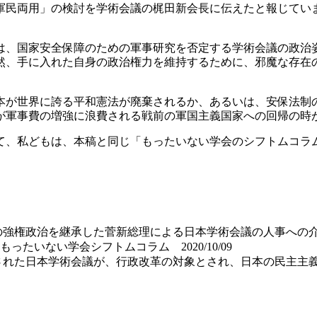
軍民両用」の検討を学術会議の梶田新会長に伝えたと報じてい
は、国家安全保障のための軍事研究を否定する学術会議の政治
然、手に入れた自身の政治権力を維持するために、邪魔な存在
本が世界に誇る平和憲法が廃棄されるか、あるいは、安保法制
が軍事費の増強に浪費される戦前の軍国主義国家への回帰の時が
、私どもは、本稿と同じ「もったいない学会のシフトムコラム」
の強権政治を継承した菅新総理による日本学術会議の人事への
いない学会シフトムコラム 2020/10/09
された日本学術会議が、行政改革の対象とされ、日本の民主主