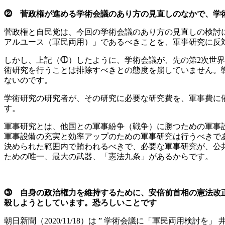
⓶ 菅政権が進める学術会議のあり方の見直しのなかで、学
菅政権と自民党は、今回の学術会議のあり方の見直しの検討
アルユース（軍民両用）」であるべきことを、軍事研究に反
しかし、上記（⓵）したように、学術会議が、先の第2次世
術研究を行うことは排除すべきとの態度を崩していません。
ないのです。
学術研究の研究者が、その研究に必要な研究費を、軍事費に
す。
軍事研究とは、他国との軍事紛争（戦争）に勝つための軍事
軍事設備の充実と効率アップのための軍事研究は行うべきで
決められた範囲内で賄われるべきで、必要な軍事研究が、公
ための唯一、最大の武器、「憲法九条」があるからです。
⓷ 自身の政治権力を維持するために、安倍前首相の憲法改
殺しようとしています。恐ろしいことです
朝日新聞（2020/11/18）は ” 学術会議に「軍民両用