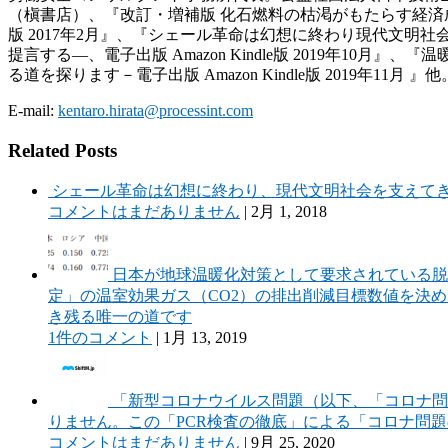
（槇書店）、『改訂・増補版 化石燃料の枯渇がもたらす経済成長
版 2017年2月』、『シェール革命は幻想に終わり現代文
提言する―、電子出版 Amazon Kindle版 2019年
る道を探ります－電子出版 Amazon Kindle版 2019年11月 』他
E-mail:
kentaro.hirata@processint.com
Related Posts
シェール革命は幻想に終わり、現代文明社会を支えてき
コメントはまだありません
|
2月 1, 2018
日本が地球温暖化対策として要求されている脱
定」の温室効果ガス（CO2）の排出削減目標数値を決
き残る唯一の道です
1件のコメント
|
1月 13, 2019
「新型コロナウイルス問題（以下、「コロナ問
りません。この「PCR検査の徹底」による「コロナ問
コメントはまだありません
|
9月 25, 2020