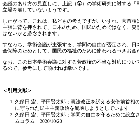
会議のあり方の見直しに、上記（⓶）の学術研究に対する「
立場を崩していないようです。
したがって、これは、私どもの考えですが、いずれ、菅首相
主張に背を押されて、日本のため、国民のためではなく、突
はないかと懸念されます。
すなわち、学術会議が主張する、学問の自由が否定され、日
全保障のためとして、国民の福祉のために使われるべきお金
なお、この日本学術会議に対する菅政権の不当な対応について
るので、参考にして頂ければ幸いです。
＜引用文献＞
久保田 宏、平田賢太郎；憲法改正を訴える安倍前首相
に守られた民主主義政治を崩壊しようとしています もった
久保田 宏、平田賢太郎；学問の自由を守るために設立
ムコラム 2020/10/20