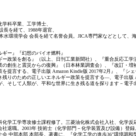
用化学科卒業、工学博士、
長を経て、1988年退官、
本水環境学会 会長を経て名誉会員。JICA専門家などとして、
ルギー』『幻想のバイオ燃料』
ギー政策を創る』（以上、日刊工業新聞社）、『重合反応工学
業の創生と震災からの復興』（日本林業調査会）、『改訂・増補
する、電子出版 Amazon Kindle版 2017年2月』
ための正しいエネルギー政策を提言する―、電子出版 Amazon
て人類が、平和な世界に生き残る道を探ります－電子出版 Amazon
究科化学工学専攻修士課程修了。三菱油化株式会社入社、化学
2003年 技術士（化学部門－化学装置及び設備）登録。現在、Proc
 中部本部 本部長。著書に、『化学工学の進歩36”環境調和型