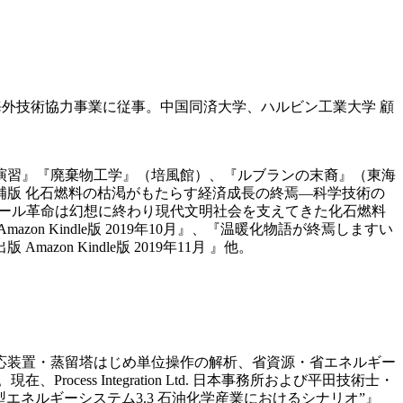
海外技術協力事業に従事。中国同済大学、ハルビン工業大学 顧
演習』『廃棄物工学』（培風館）、『ルブランの末裔』（東海
版 化石燃料の枯渇がもたらす経済成長の終焉—科学技術の
、『シェール革命は幻想に終わり現代文明社会を支えてきた化石燃料
 Kindle版 2019年10月』、『温暖化物語が終焉しますい
 Kindle版 2019年11月 』他。
反応装置・蒸留塔はじめ単位操作の解析、省資源・省エネルギー
ess Integration Ltd. 日本事務所および平田技術士・
エネルギーシステム3.3 石油化学産業におけるシナリオ”』