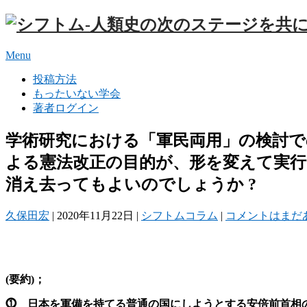
Menu
投稿方法
もったいない学会
著者ログイン
学術研究における「軍民両用」の検討で
よる憲法改正の目的が、形を変えて実
消え去ってもよいのでしょうか ?
久保田宏
|
2020年11月22日
|
シフトムコラム
|
コメントはまだ
(要約)；
⓵ 日本を軍備を持てる普通の国にしようとする安倍前首相