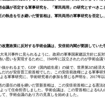
術会議が否定する軍事研究を、「軍民両用」の研究とすべきこ
正の執念を引き継いだ菅首相は、軍民両用の軍事研究を否定し
の改憲政策に反対する学術会議は、安倍前内閣が要請していた
京大滝川事件に見られるように、政府の軍事国家建設方針に反
い思いを実現するために、1949年に設立されたのが学術会議
い抜かれるまで、GDP（国内総生産）の値で、世界第2の経済
んだのが安倍晋三前首相でした。この安倍前政権による軍事研
よる軍事研究に、学術研究者の参加を禁じる声明を、2017年
然の退任の後を継いだ菅新首相は、この安倍前首相による憲法
によって任命拒否しました。学術会議は、この菅首相による6人
して、学術会議のあり方の見直しを始めました。