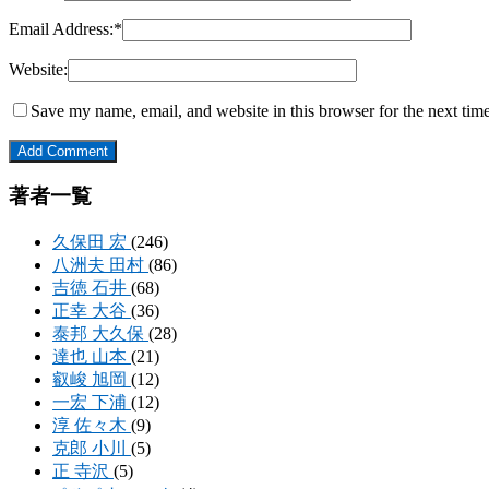
Email Address:
*
Website:
Save my name, email, and website in this browser for the next tim
著者一覧
久保田 宏
(246)
八洲夫 田村
(86)
吉徳 石井
(68)
正幸 大谷
(36)
泰邦 大久保
(28)
達也 山本
(21)
叡峻 旭岡
(12)
一宏 下浦
(12)
淳 佐々木
(9)
克郎 小川
(5)
正 寺沢
(5)