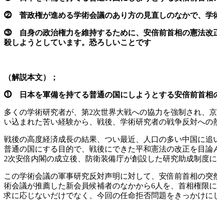
⓶ 菅政権が進める学術会議のあり方の見直しのなかで、学
⓷ 自身の政治権力を維持するために、安倍前首相の憲法改
殺しようとしています。恐ろしいことです
（解説本文）；
⓵ 日本を軍備を持てる普通の国にしようとする安倍前首相
多くの学術研究者が、第2次世界大戦への協力を強制され、
い込まれた苦い経験から、戦後、学術研究者の戦争反対への熱
戦後の高度経済成長の結果、つい最近、人口の多い中国に追
普通の国にする目的で、戦後にできた平和憲法の改正を目論
2次安倍内閣の成立後、防衛装備庁が創設した研究助成制度に
この学術会議の軍事研究反対声明に対して、安倍前首相の突
術会議が推薦した新会員候補者のなかから6人を、首相権限
求に応じないだけでなく、今回の任命拒否問題をきっかけに