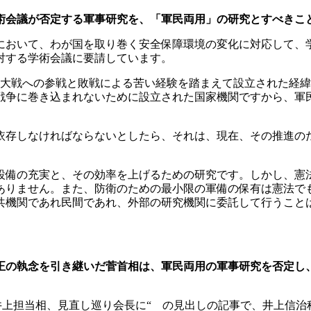
術会議が否定する軍事研究を、「軍民両用」の研究とすべきこ
において、わが国を取り巻く安全保障環境の変化に対応して、
対する学術会議に要請しています。
界大戦への参戦と敗戦による苦い経験を踏まえて設立された経
戦争に巻き込まれないために設立された国家機関ですから、軍
依存しなければならないとしたら、それは、現在、その推進の
設備の充実と、その効率を上げるための研究です。しかし、憲
ありません。また、防衛のための最小限の軍備の保有は憲法で
共機関であれ民間であれ、外部の研究機関に委託して行うこと
正の執念を引き継いだ菅首相は、軍民両用の軍事研究を否定し
検討を」 井上担当相、見直し巡り会長に“ の見出しの記事で、井