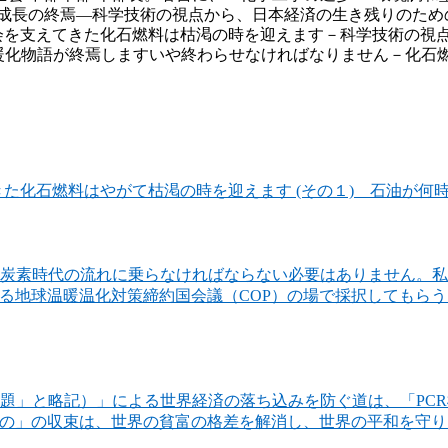
の終焉—科学技術の視点から、日本経済の生き残りのための正しい
明社会を支えてきた化石燃料は枯渇の時を迎えます－科学技術の
10月』、『温暖化物語が終焉しますいや終わらせなければなりませ
。
た化石燃料はやがて枯渇の時を迎えます (その１) 石油が何
炭素時代の流れに乗らなければならない必要はありません。私
める地球温暖温化対策締約国会議（COP）の場で採択してもら
題」と略記）」による世界経済の落ち込みを防ぐ道は、「PC
題の」の収束は、世界の貧富の格差を解消し、世界の平和を守