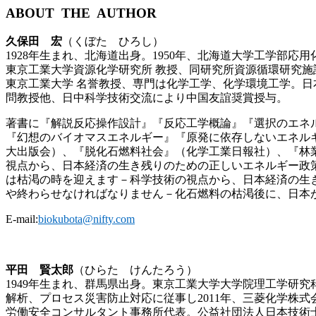
ABOUT THE AUTHOR
久保田 宏
（くぼた ひろし）
1928年生まれ、北海道出身。1950年、北海道大学工学部応
東京工業大学資源化学研究所 教授、同研究所資源循環研究施設
東京工業大学 名誉教授、専門は化学工学、化学環境工学。日
問教授他、日中科学技術交流により中国友誼奨賞授与。
著書に『解説反応操作設計』『反応工学概論』『選択のエネ
『幻想のバイオマスエネルギー』『原発に依存しないエネル
大出版会）、『脱化石燃料社会』（化学工業日報社）、『林
視点から、日本経済の生き残りのための正しいエネルギー政策を提言
は枯渇の時を迎えます－科学技術の視点から、日本経済の生き残りの
や終わらせなければなりません－化石燃料の枯渇後に、日本が、そし
E-mail:
biokubota@nifty.com
平田 賢太郎
（ひらた けんたろう）
1949年生まれ、群馬県出身。東京工業大学大学院理工学研
解析、プロセス災害防止対応に従事し2011年、三菱化学株式会社退職。
労働安全コンサルタント事務所代表。公益社団法人日本技術士会