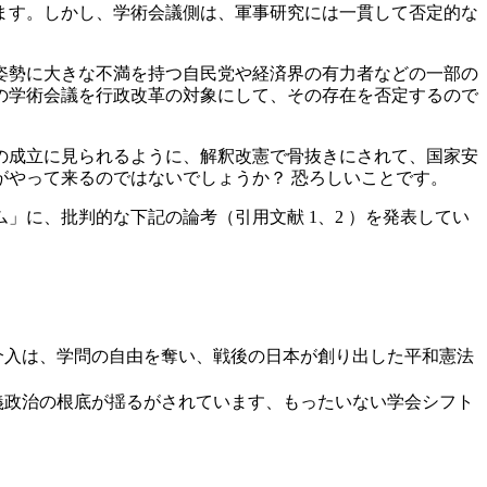
ます。しかし、学術会議側は、軍事研究には一貫して否定的な
姿勢に大きな不満を持つ自民党や経済界の有力者などの一部の
の学術会議を行政改革の対象にして、その存在を否定するので
の成立に見られるように、解釈改憲で骨抜きにされて、国家安
やって来るのではないでしょうか？ 恐ろしいことです。
に、批判的な下記の論考（引用文献 1、2 ）を発表してい
介入は、学問の自由を奪い、戦後の日本が創り出した平和憲法
義政治の根底が揺るがされています、もったいない学会シフト