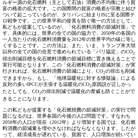
ルギー源の化石燃料（主として石油）消費の不均衡に伴う貧
富の格差の拡大です。この国際間の貧富の格差が宗教と結び
ついて起こっているのが、タリバンに始まりISに至る国際テ
ロ戦争です。この世界平和の侵害を防ぐ唯一の方法として、
私どもが提案しているのが、「化石燃料消費の節減対策」で
す。具体的には、世界の全ての国の協力で、2050年の各国の
一人当たりの化石燃料消費量を2012年の世界平均の値に等し
くすることです。この方法は、また、いま、トランプ米大領
以外の全ての国の合意で進められている「パリ協定」のCO
2
排出削減目標を化石燃料消費の節減目標に置き換えることで
実行可能となります。この「化石燃料消費の節減対策」が実
行されれば、化石燃料消費の節減により、CO
の排出も削減
2
できますから、もし、「地球温暖化に対する懐疑論」による
反対の多いIPCCが主張する温暖化のCO
原因説が正しかっ
2
たとしても、CO
の排出削減で温暖化の脅威も防ぐことがで
2
きることになります。
この私どもが提案する「化石燃焼費の節減対策」の実行で問
題になるのは、世界各国の今後の人口問題です。すなわち
2050年の人口が現在（2012年）より増加する国では、化石燃
料消費の節減量を増やさなければならなくなります。したが
って、経済成長が遅れている、貧困で、人口増加が続いてい