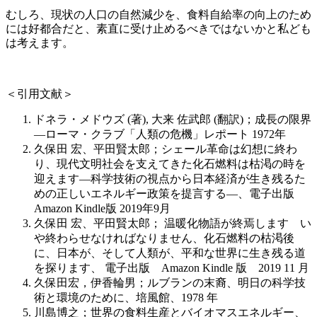
むしろ、現状の人口の自然減少を、食料自給率の向上のため
には好都合だと、素直に受け止めるべきではないかと私ども
は考えます。
＜引用文献＞
ドネラ・メドウズ (著), 大来 佐武郎 (翻訳)；成長の限界
―ローマ・クラブ「人類の危機」レポート 1972年
久保田 宏、平田賢太郎；シェール革命は幻想に終わ
り、現代文明社会を支えてきた化石燃料は枯渇の時を
迎えます―科学技術の視点から日本経済が生き残るた
めの正しいエネルギー政策を提言する―、電子出版
Amazon Kindle版 2019年9月
久保田 宏、平田賢太郎； 温暖化物語が終焉します い
や終わらせなければなりません、化石燃料の枯渇後
に、日本が、そして人類が、平和な世界に生き残る道
を探ります、 電子出版 Amazon Kindle 版 2019 11 月
久保田宏，伊香輪男；ルブランの末裔、明日の科学技
術と環境のために、培風館、1978 年
川島博之；世界の食料生産とバイオマスエネルギー、