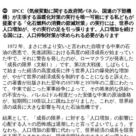
⓶ IPCC（気候変動に関する政府間パネル、国連の下部機
構）が主張する温暖化対策の実行を唯一可能にする私どもが
提案する「化石燃料の消費の節減対策」の実行には、世界の
人口増加が、その実行の足を引っ張ります。人口増加を続け
る国には、人口抑制対策が求められる必要があります
1972 年、まさに水より安いと言われた自噴する中東の石
油の恩恵で、先進諸国における高度の経済成長が始まってい
た中で、それに警告を発したのが、ローマクラブが発表した
「成長の限界（文献1 ）」です。第2次大戦後、しばらくし
て始まった経済の高度成長に伴う世界人口の爆発的な増加
が、やがて世界の経済成長を制約することになると訴えた、
この著書が出版された翌年の1973年と1978年の二度にわたっ
て、中東で起こった軍事紛争によって、その将来的な供給へ
の不安から、バレル2ドル程度だった安価な中東の原油価格
が、短期間に10倍以上に跳ね上がりました。これが、世界経
済の成長に大きな影響を与えた石油危機です。
結果として、「成長の限界」に対する「人口増加」の影響に
心配する人々の恐怖感は退潮したと言ってよいでしょう。す
なわち、人口増加の影響に代わって、世界経済の成長を阻害