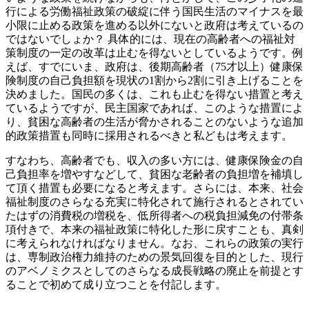
行による労働福祉政策の破綻に伴う国民生活のマイナスを最
小限に止める政策を進める以外にないと政府は考えているの
ではないでしょか？ 具体的には、現在の高齢者への福祉対
策制度の一定の改革は止むを得ないとしているようです。例
えば、すでにいま、政府は、後期高齢者（75才以上）健康保
険制度の自己負担額を現状の1割から2割に引き上げることを
決めました。国民の多くは、これも止むを得ない措置と考え
ているようですが、民主国家であれば、このような措置によ
り、貧困な高齢者の生活が脅かされることのないような追加
的政策措置も同時に採用されるべきと私どもは考えます。
すなわち、高齢者でも、収入の多い方には、健康保険金の自
己負担率を増やすなどして、貧困な老齢者の負担増を補填し
て頂く措置も必要になると考えます。さらには、本来、社会
福祉制度のさらなる充実に特化されて施行されるとされてい
たはずの消費税の増税を、低所得者への税負担減免の付帯条
項付きで、本来の福祉政策に特化した形に戻すことも、真剣
に考えられなければなりません。なお、これらの政策の実行
は、専制政治権力維持のための景気回復を目的とした、現行
のアベノミクスとしてのさらなる成長戦略の廃止を前提とす
ることで初めて成り立つことを付記します。