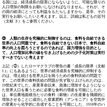
る国には、経済成長の阻害にならないように、可能な限りの
人口増加の制限をお願いしなければなりません。それが、そ
の国の経済にとっても利益をもたらしますから、是非、その
実行をお願いしたいと考えます。以上、詳細は私どもの近刊
（文献 ３）をご参照ください。
⓷ 人類の生存を究極的に制御するのは、食料を自給できる
世界の人口問題です。食料を自給できない日本で、食料自給
率の向上を図ろうとするのであれば、国力増強を目的とし
て、人口増加比率の値を引き上げるための少子化対策は実行
すべきでないと考えます
上記（⓶）したローマクラブの警告の書「成長の限界（文献
1 )」にもあるように、世界の経済成長を究極的に抑制する
のは、増え続ける世界人口を賄うための食料供給の問題で
す。この世界の食料供給の問題が先ず取り上げられたのは、
19世紀末でした。産業革命以来、急激に増加するようになっ
た世界人口を養うために必要な食料の増産を可能にしたの
は、単位農地面積当たりの食料（穀物）の生産量を飛躍的に
増加させることに成功した窒素肥料（アンモニア）を空気中
の窒素から化学的に合成することを可能にした、1918年のハ