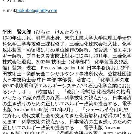
E-mail:
biokubota@nifty.com
平田 賢太郎
（ひらた けんたろう）
1949年生まれ、群馬県出身。東京工業大学大学院理工学研究
科化学工学専攻修士課程修了。三菱油化株式会社入社、化学
反応装置・蒸留塔はじめ単位操作の解析、省資源・省エネル
ギー解析、プロセス災害防止対応に従事し2011年、三菱化学
株式会社退職。2003年 技術士（化学部門－化学装置及び設
備）登録。現在、Process Integration Ltd. 日本事務所および平
田技術士・労働安全コンサルタント事務所代表。公益社団法
人日本技術士会 中部本部 本部長。著書に、『化学工学の進
歩36”環境調和型エネルギーシステム3.3 石油化学産業におけ
るシナリオ”』（槇書店）、『改訂・増補版 化石燃料の枯渇
がもたらす経済成長の終焉—科学技術の視点から、日本経済
の生き残りのための正しいエネルギー政策を提言する、電子
出版 Amazon Kindle版 2017年2月』、『シェール革命は幻想
に終わり現代文明社会を支えてきた化石燃料は枯渇の時を迎
えます－科学技術の視点から、日本経済の生き残りのための
正しいエネルギー政策を提言する―、電子出版 Amazon
Kindle版 2019年10月』、『温暖化物語が終焉しますいや終わ