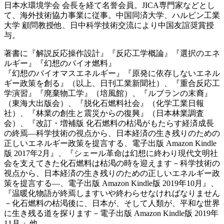
日本水環境学会 会長を経て名誉会員。JICA専門家などとし
て、海外技術協力事業に従事。中国同済大学、ハルビン工業
大学 顧問教授他、日中科学技術交流により中国友誼奨賞授
与。
著書に『解説反応操作設計』『反応工学概論』『選択のエネ
ルギー』『幻想のバイオ燃料』
『幻想のバイオマスエネルギー』『原発に依存しないエネル
ギー政策を創る』（以上、日刊工業新聞社）、『重合反応工
学演習』『廃棄物工学』（培風館）、『ルブランの末裔』
（東海大出版会）、『脱化石燃料社会』（化学工業日報
社）、『林業の創生と震災からの復興』（日本林業調査
会）、『改訂・増補版 化石燃料の枯渇がもたらす経済成長
の終焉—科学技術の視点から、日本経済の生き残りのための
正しいエネルギー政策を提言する、電子出版 Amazon Kindle
版 2017年2月』、『シェール革命は幻想に終わり現代文明社
会を支えてきた化石燃料は枯渇の時を迎えます－科学技術の
視点から、日本経済の生き残りのための正しいエネルギー政
策を提言する―、電子出版 Amazon Kindle版 2019年10月』、
『温暖化物語が終焉しますいや終わらせなければなりません
－化石燃料の枯渇後に、日本が、そして人類が、平和な世界
に生き残る道を探ります－電子出版 Amazon Kindle版 2019年
11月 』他。