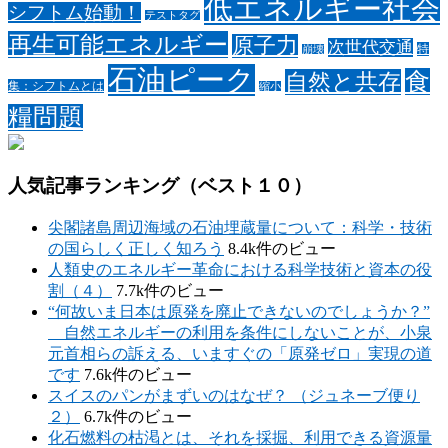
低エネルギー社会
シフトム始動！
テストタグ
再生可能エネルギー
原子力
次世代交通
特
崩壊
石油ピーク
食
自然と共存
集：シフトムとは
縮小
糧問題
人気記事ランキング（ベスト１０）
尖閣諸島周辺海域の石油埋蔵量について：科学・技術
の国らしく正しく知ろう
8.4k件のビュー
人類史のエネルギー革命における科学技術と資本の役
割（４）
7.7k件のビュー
“何故いま日本は原発を廃止できないのでしょうか？”
自然エネルギーの利用を条件にしないことが、小泉
元首相らの訴える、いますぐの「原発ゼロ」実現の道
です
7.6k件のビュー
スイスのパンがまずいのはなぜ？ （ジュネーブ便り
２）
6.7k件のビュー
化石燃料の枯渇とは、それを採掘、利用できる資源量