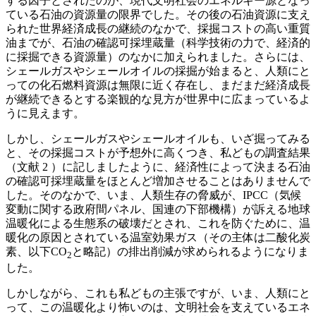
する因子とされたのが、現代文明社会のエネルギー源となっ
ている石油の資源量の限界でした。その後の石油資源に支え
られた世界経済成長の継続のなかで、採掘コストの高い重質
油までが、石油の確認可採埋蔵量（科学技術の力で、経済的
に採掘できる資源量）のなかに加えられました。さらには、
シェールガスやシェールオイルの採掘が始まると、人類にと
っての化石燃料資源は無限に近く存在し、まだまだ経済成長
が継続できるとする楽観的な見方が世界中に広まっているよ
うに見えます。
しかし、シェールガスやシェールオイルも、いざ掘ってみる
と、その採掘コストが予想外に高くつき、私どもの調査結果
（文献 2 ）に記しましたように、経済性によって決まる石油
の確認可採埋蔵量をほとんど増加させることはありませんで
した。そのなかで、いま、人類生存の脅威が、IPCC（気候
変動に関する政府間パネル、国連の下部機構）が訴える地球
温暖化による生態系の破壊だとされ、これを防ぐために、温
暖化の原因とされている温室効果ガス（その主体は二酸化炭
素、以下CO
と略記）の排出削減が求められるようになりま
2
した。
しかしながら、これも私どもの主張ですが、いま、人類にと
って、この温暖化より怖いのは、文明社会を支えているエネ