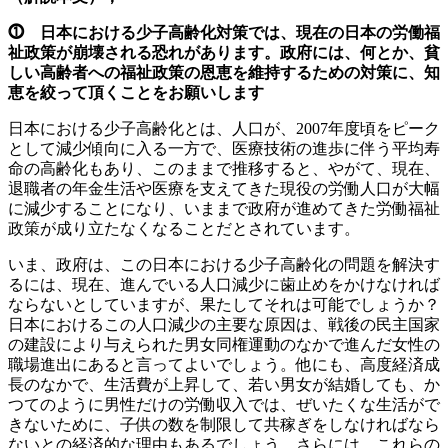
⓵ 日本における少子高齢化対策では、現在の日本の労働福
祉政策が崩壊される恐れがあります。政府には、何とか、貧
しい高齢者への福祉政策の恩恵を維持するための対策に、知
恵を絞って頂くことをお願いします
日本における少子高齢化とは、人口が、2007年度頃をピーク
として減少傾向に入る一方で、医療技術の進歩に伴う平均寿
命の高齢化もあり、このままで推移すると、やがて、現在、
退職者の年金生活や医療を支えてきた現役の労働人口が大幅
に減少することになり、いままで政府が進めてきた労働福祉
政策が成り立たなくなることだとされています。
いま、政府は、この日本における少子高齢化の問題を解決す
るには、現在、進んでいる人口減少に歯止めをかけなければ
ならないとしていますが、果たしてそれは可能でしょうか？
日本におけるこの人口減少の主要な原因は、戦後の民主国家
の建設により与えられた男女同権運動のなかで進んだ女性の
職場進出にあると言ってよいでしょう。他にも、高度経済成
長のなかで、生活費が上昇して、若い男女が結婚しても、か
つてのように男性だけの労働収入では、ぜいたくな生活がで
きないために、子供の数を制限して共稼ぎをしなければなら
ないとの経済的な理由もあるでしょう。さらには、これらの