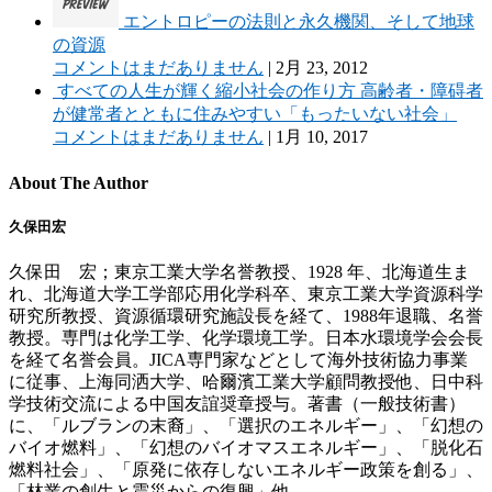
エントロピーの法則と永久機関、そして地球
の資源
コメントはまだありません
|
2月 23, 2012
すべての人生が輝く縮小社会の作り方 高齢者・障碍者
が健常者とともに住みやすい「もったいない社会」
コメントはまだありません
|
1月 10, 2017
About The Author
久保田宏
久保田 宏；東京工業大学名誉教授、1928 年、北海道生ま
れ、北海道大学工学部応用化学科卒、東京工業大学資源科学
研究所教授、資源循環研究施設長を経て、1988年退職、名誉
教授。専門は化学工学、化学環境工学。日本水環境学会会長
を経て名誉会員。JICA専門家などとして海外技術協力事業
に従事、上海同洒大学、哈爾濱工業大学顧問教授他、日中科
学技術交流による中国友誼奨章授与。著書（一般技術書）
に、「ルブランの末裔」、「選択のエネルギー」、「幻想の
バイオ燃料」、「幻想のバイオマスエネルギー」、「脱化石
燃料社会」、「原発に依存しないエネルギー政策を創る」、
「林業の創生と震災からの復興」他