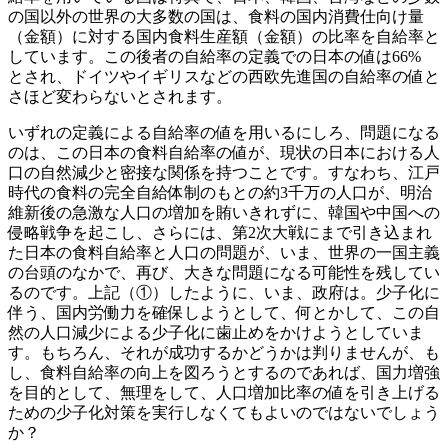
の国以外の世界の大多数の国は、食料の国内消費仕向け量
（金額）に対する国内食料生産額（金額）の比率を自給率と
しています。この後者の自給率の定義での日本の値は66%
とされ、ドイツやイギリスなどの西欧先進国の自給率の値と
さほど変わらないとされます。
いずれの定義による自給率の値を用いるにしろ、問題になる
のは、この日本の食料自給率の値が、現状の日本における人
口の自然減少と密接な関係を持つことです。すなわち、江戸
時代の食料の完全自給体制のもとの約3千万の人口が、明治
維新後の急激な人口の増加を賄いきれずに、韓国や中国への
侵略戦争を起こし、さらには、第2次大戦にまで引き込まれ
た日本の食料自給率と人口の問題が、いま、世界の一国主義
の台頭のなかで、再び、大きな問題になる可能性を残してい
るのです。上記（①）したように、いま、政府は。少子化に
伴う、国内労働力を確保しようとして、何とかして、この自
然の人口減少による少子化に歯止めをかけようとしていま
す。もちろん、それが成功するかどうかは判りませんが、も
し、食料自給率の向上を図ろうとするのであれば、国力増強
を目的として、無理をして、人口増加比率の値を引き上げる
ための少子化対策を実行しなくてもよいのではないでしょう
か？