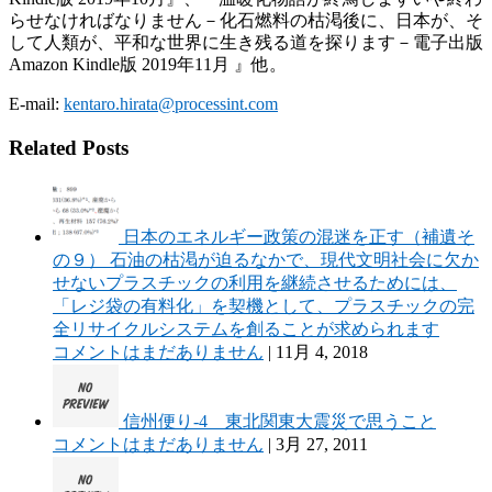
らせなければなりません－化石燃料の枯渇後に、日本が、そ
して人類が、平和な世界に生き残る道を探ります－電子出版
Amazon Kindle版 2019年11月 』他。
E-mail:
kentaro.hirata@processint.com
Related Posts
日本のエネルギー政策の混迷を正す（補遺そ
の９） 石油の枯渇が迫るなかで、現代文明社会に欠か
せないプラスチックの利用を継続させるためには、
「レジ袋の有料化」を契機として、プラスチックの完
全リサイクルシステムを創ることが求められます
コメントはまだありません
|
11月 4, 2018
信州便り-4 東北関東大震災で思うこと
コメントはまだありません
|
3月 27, 2011