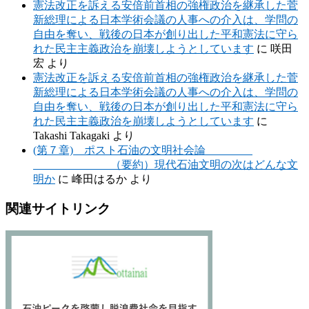
憲法改正を訴える安倍前首相の強権政治を継承した菅
新総理による日本学術会議の人事への介入は、学問の
自由を奪い、戦後の日本が創り出した平和憲法に守ら
れた民主主義政治を崩壊しようとしています
に
咲田
宏
より
憲法改正を訴える安倍前首相の強権政治を継承した菅
新総理による日本学術会議の人事への介入は、学問の
自由を奪い、戦後の日本が創り出した平和憲法に守ら
れた民主主義政治を崩壊しようとしています
に
Takashi Takagaki
より
(第７章) ポスト石油の文明社会論
（要約）現代石油文明の次はどんな文
明か
に
峰田はるか
より
関連サイトリンク