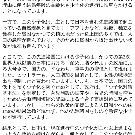
理由に伴う結婚年齢の高齢化も少子化の進行に拍車をかける
ことになっています。
一方で、この少子化は、主として日本を含む先進諸国で起こ
っている自然現象と見てよく、アフリカなど、戦後、独立を
獲得した貧困なかつての植民地だった途上国の多くでは、人
口の急増が進んでおり、そのために貧困から抜け出せない状
況が現在も進んでいます。
ところで、この先進諸国における少子化は、かつての第2次
世界大戦以前の日本における「産めよ増やせよ」の政治によ
る大号令で、国力の、すなわち、軍事力の増強として現れま
した。ヒットラーも、人口増加を目的として、女性の職場進
出を抑制したと言われています。いまも、日本では、国力の
低下を招く少子化を防ぐためとして、政府は、「少子化対策
基本法」を制定して、育児施設の拡充や、育児の時間を増や
すための労働時間短縮の奨励による子育て支援対策に努めて
います。しかし、これらの政策的支援による人口減少への歯
止めの効果は殆ど現れず、他の先進諸国をしのぐ急速な少子
化が進行しています。
結果として、日本は、現在進行中の少子化がこれ以上進まな
いような政策を続けながらも、何とかして、この少子化の進