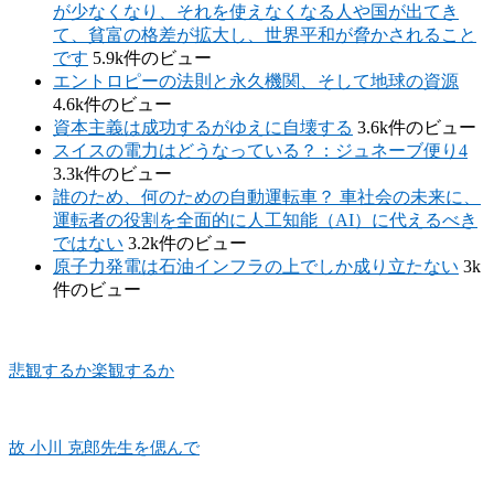
が少なくなり、それを使えなくなる人や国が出てき
て、貧富の格差が拡大し、世界平和が脅かされること
です
5.9k件のビュー
エントロピーの法則と永久機関、そして地球の資源
4.6k件のビュー
資本主義は成功するがゆえに自壊する
3.6k件のビュー
スイスの電力はどうなっている？：ジュネーブ便り4
3.3k件のビュー
誰のため、何のための自動運転車？ 車社会の未来に、
運転者の役割を全面的に人工知能（AI）に代えるべき
ではない
3.2k件のビュー
原子力発電は石油インフラの上でしか成り立たない
3k
件のビュー
悲観するか楽観するか
故 小川 克郎先生を偲んで