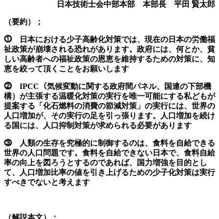
日本技術士会中部本部 本部長 平田
賢太郎
（要約）；
⓵ 日本における少子高齢化対策では、現在の日本の労働福
祉政策が崩壊される恐れがあります。政府には、何とか、貧
しい高齢者への福祉政策の恩恵を維持するための対策に、知
恵を絞って頂くことをお願いします
⓶ IPCC（気候変動に関する政府間パネル、国連の下部機
構）が主張する温暖化対策の実行を唯一可能にする私どもが
提案する「化石燃料の消費の節減対策」の実行には、世界の
人口増加が、その実行の足を引っ張ります。人口増加を続け
る国には、人口抑制対策が求められる必要があります
⓷ 人類の生存を究極的に制御するのは、食料を自給できる
世界の人口問題です。食料を自給できない日本で、食料自給
率の向上を図ろうとするのであれば、国力増強を目的とし
て、人口増加比率の値を引き上げるための少子化対策は実行
すべきでないと考えます
（解説本文）；