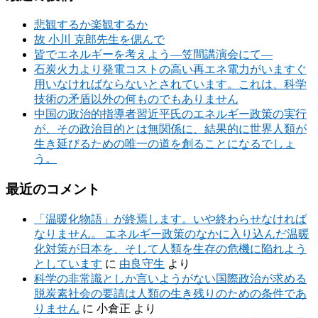
悲観するか楽観するか
故 小川 克郎先生を偲んで
皆でエネルギーを考えよう―笠間講演会にて―
石炭火力より発電コストの高い再エネ電力がいますぐ
用いなければならないとされています。これは、科学
技術の矛盾以外の何ものでもありません
中国の政治的指導者習近平氏のエネルギー政策の実行
が、その政治目的とは無関係に、結果的に世界人類が
生き延びるための唯一の道を創ることになるでしょ
う。
最近のコメント
「温暖化物語」が終焉します。いや終わらせなければ
なりません。 エネルギー政策のなかに入り込んだ温暖
化対策が日本を、そして人類を生存の危機に陥れよう
としています
に
由良守生
より
科学の非常識としか言いようがない国際政治が求める
脱炭素社会の要請は人類の生き残りのための条件であ
りません
に
小倉正
より