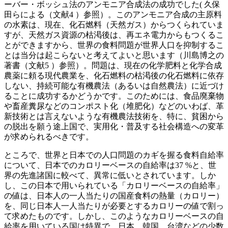
ーバー・ボッシュ法のアンモニア合成法の成功でした( 久保
田らによる（文献4 ）参照）。このアンモニア合成の主原料
の水素は、現在、化石燃料（天然ガス）からつくられていま
すが、天然ガス資源の枯渇後は、再エネ電力からもつくるこ
とができますから、世界の食料問題が世界人口を抑制するこ
とは当分は起こらないと考えてよいと思います（川島博之の
著書（文献5 ）参照）。問題は、現在の化学肥料と化学合成
農薬に頼る現代農業を、化石燃料の枯渇後の化石燃料に依存
しない、持続可能な有機農法（あるいは自然農法）に近づけ
ることに成功するかどうかです。このためには、食品廃棄物
や畜産糞尿などのコンポスト化（堆肥化）などのいわば、革
新技術とは言えないような有機農法技術を、特に、貧困から
の脱出を願う途上国で、実用化・普及する社会構造への変革
が求められるべきです。
ところで、世界と日本での人口問題のカギを握る食料自給率
について、日本でのカロリーベースの自給率は37 %と、世
界の先進諸国に較べて、異常に低いとされています。しか
し、この日本で用いられている「カロリーベースの自給率」
の値は、日本人の一人当たりの国産食料の熱量（カロリー）
を、同じ日本人一人当たりが必要とするカロリーの値で割っ
て求めたものです。しかし、このようなカロリーベースの自
給率を用いている国は特異で、日本、韓国、台湾などの少数