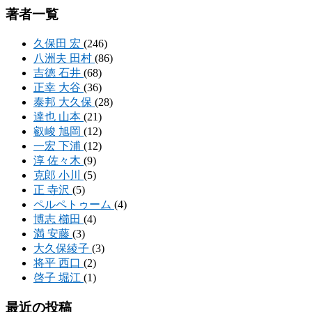
著者一覧
久保田 宏
(246)
八洲夫 田村
(86)
吉徳 石井
(68)
正幸 大谷
(36)
泰邦 大久保
(28)
達也 山本
(21)
叡峻 旭岡
(12)
一宏 下浦
(12)
淳 佐々木
(9)
克郎 小川
(5)
正 寺沢
(5)
ペルペトゥーム
(4)
博志 櫛田
(4)
満 安藤
(3)
大久保綾子
(3)
将平 西口
(2)
啓子 堀江
(1)
最近の投稿