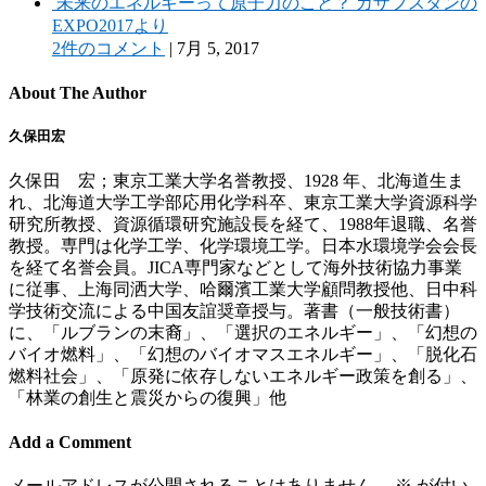
未来のエネルギーって原子力のこと？ カザフスタンの
EXPO2017より
2件のコメント
|
7月 5, 2017
About The Author
久保田宏
久保田 宏；東京工業大学名誉教授、1928 年、北海道生ま
れ、北海道大学工学部応用化学科卒、東京工業大学資源科学
研究所教授、資源循環研究施設長を経て、1988年退職、名誉
教授。専門は化学工学、化学環境工学。日本水環境学会会長
を経て名誉会員。JICA専門家などとして海外技術協力事業
に従事、上海同洒大学、哈爾濱工業大学顧問教授他、日中科
学技術交流による中国友誼奨章授与。著書（一般技術書）
に、「ルブランの末裔」、「選択のエネルギー」、「幻想の
バイオ燃料」、「幻想のバイオマスエネルギー」、「脱化石
燃料社会」、「原発に依存しないエネルギー政策を創る」、
「林業の創生と震災からの復興」他
Add a Comment
メールアドレスが公開されることはありません。
※
が付い