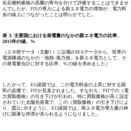
化石燃料価格の高騰の寄与を分けて評価することはできませ
んでしたが、FITの導入による新エネ電力の増加が、電力料
金の値上につながったことは明らかでした。
表
１
主要国における発電量のなかの新エネ電力の比率、
2015
年の値、%
（エネ研データ（文獻1 ）に記載のIEAデータから、世界の
電源構成のなかの「地熱･風力他」を新エネ電力として、そ
の発電量合計に対する比率、% の値を求めました）
したがって、EU諸国では、この電力料金の上昇に対する国
民の反撥で、FITが見直されました。すなわち、FITでの（電
力買取価格）の引き下げが行われ、特に買取価格が高く設定
されていた太陽光発電で、この（買取価格）の引き下げによ
り、図2に示すように、EU諸国では、再エネ電力導入量の伸
びに顕著な停滞が見られるようになりました。