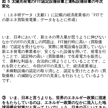
図
５
太陽光発電のFIT
認定設備容量と運転設備容量の年次
変化
（（エネ研データ（文獻1 ）に記載の経済産業省の「FITで
の新エネ買取発電量」データをもとに作成）
いま、日本において、新エネの導入量が思うように伸びない
なかでのFITの見直しの問題は、FIT施行時に高い（買取価
格）で認定を受けながら、実際に発電設備を設置していない
新エネ発電の事業者が、安くなった設備を用いて、発電を行
うことで、認定時の高い（買取価格）で生産電力を販売し
て、過剰な利益を、合法的に得ようとしていることです。こ
れを防ぐために、今回のFITの見直しで、経済産業省は、
「未稼動設備の認定の取り消しと、認定を受けたときの（買
取価格）の減額などのFITの見直しを行おうとしているよう
です。
③ いま、日本と言うよりも、世界のエネルギー政策に混迷
をもたらしているのは、エネルギー政策のなかに混入した地
球温暖化対策だと言ってよいでしょう。日本の正しいエネル