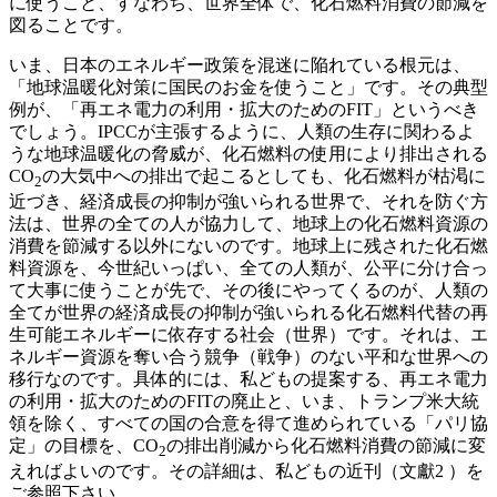
に使うこと、すなわち、世界全体で、化石燃料消費の節減を
図ることです。
いま、日本のエネルギー政策を混迷に陥れている根元は、
「地球温暖化対策に国民のお金を使うこと」です。その典型
例が、「再エネ電力の利用・拡大のためのFIT」というべき
でしょう。IPCCが主張するように、人類の生存に関わるよ
うな地球温暖化の脅威が、化石燃料の使用により排出される
CO
の大気中への排出で起こるとしても、化石燃料が枯渇に
2
近づき、経済成長の抑制が強いられる世界で、それを防ぐ方
法は、世界の全ての人が協力して、地球上の化石燃料資源の
消費を節減する以外にないのです。地球上に残された化石燃
料資源を、今世紀いっぱい、全ての人類が、公平に分け合っ
て大事に使うことが先で、その後にやってくるのが、人類の
全てが世界の経済成長の抑制が強いられる化石燃料代替の再
生可能エネルギーに依存する社会（世界）です。それは、エ
ネルギー資源を奪い合う競争（戦争）のない平和な世界への
移行なのです。具体的には、私どもの提案する、再エネ電力
の利用・拡大のためのFITの廃止と、いま、トランプ米大統
領を除く、すべての国の合意を得て進められている「パリ協
定」の目標を、CO
の排出削減から化石燃料消費の節減に変
2
えればよいのです。その詳細は、私どもの近刊（文獻2 ）を
ご参照下さい。