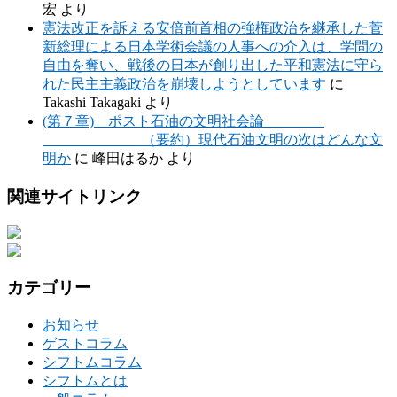
宏
より
憲法改正を訴える安倍前首相の強権政治を継承した菅
新総理による日本学術会議の人事への介入は、学問の
自由を奪い、戦後の日本が創り出した平和憲法に守ら
れた民主主義政治を崩壊しようとしています
に
Takashi Takagaki
より
(第７章) ポスト石油の文明社会論
（要約）現代石油文明の次はどんな文
明か
に
峰田はるか
より
関連サイトリンク
カテゴリー
お知らせ
ゲストコラム
シフトムコラム
シフトムとは