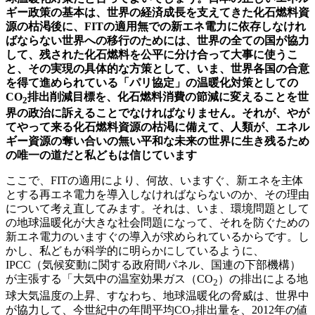
ギー政策の基本は、世界の経済成長を支えてきた化石燃料資
源の枯渇後に、FIT
の適用無での新エネ電力に依存しなけれ
ばならない世界への移行のためには、世界の全ての国が協力
して、残された化石燃料を公平に分け合って大事に使うこ
と、その実現の具体的な方策として、いま、世界各国の合意
を得て進められている「パリ協定」の温暖化対策としての
CO
排出削減目標を、化石燃料消費の節減に変えることを世
2
界の政治に訴えることでなければなりません。それが、やが
てやって来る化石燃料資源の枯渇に備えて、人類が、エネル
ギー資源の奪い合いの無い平和な未来の世界に生き残るため
の唯一の道だと私どもは信じています
ここで、FITの適用により、何故、いますぐ、新エネを主体
とする再エネ電力を導入しなければならないのか、その理由
について考え直してみます。それは、いま、環境問題として
の地球温暖化が大きな社会問題になって、それを防ぐための
新エネ電力のいますぐの導入が求められているからです。し
かし、私どもが科学的に明らかにしているように、
IPCC（気候変動に関する政府間パネル、国連の下部機構）
が主張する「大気中の温室効果ガス（CO
）の排出による地
2
球大気温度の上昇、すなわち、地球温暖化の脅威は、世界中
が協力して、今世紀中の年間平均CO
排出量を、2012年の値
2