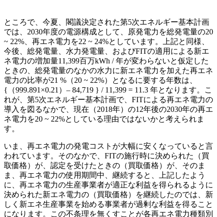
ところで、今夏、閣議決定された第5次エネルギー基本計画
では、2030年度の電源構成として、原発電力を総発電量の20
~ 22%、再エネ電力を22 ~ 24%としています。上記と同様、
今後、総発電量、水力発電量、およびFITの適用による新エ
ネ電力の増加量11,399百万kWh / 年が変わらないと仮定した
ときの、総発電量のなかの水力に新エネ電力を加えた再エネ
電力の比率が21 %（20 ~ 22%）となるに要する年数は、
{（999.891×0.21）– 84,719 } / 11,399 = 11.3 年となります。こ
れが、第5次エネルギー基本計画で、FITによる再エネ電力の
導入を図るなかで、現在（2018年）の12年後の2030年の再エ
ネ電力を20 ~ 22%としている理由ではないかと考えられま
す。
いま、再エネ電力の発電コストが大幅に安くなっていると言
われています。そのなかで、FITの施行時に決められた（買
取価格）が、認定を受けたときの（買取価格）が、そのま
ま、再エネ電力の使用期間中、継続すると、上記したよう
に、再エネ電力の生産事業者が適正な利益を得られるように
決められた新エネ電力の（買取価格）を継続したのでは、新
しく新エネ生産事業を始める事業者が過剰な利益を得ること
になります。この不条理を無くすことが各再エネ電力種類別