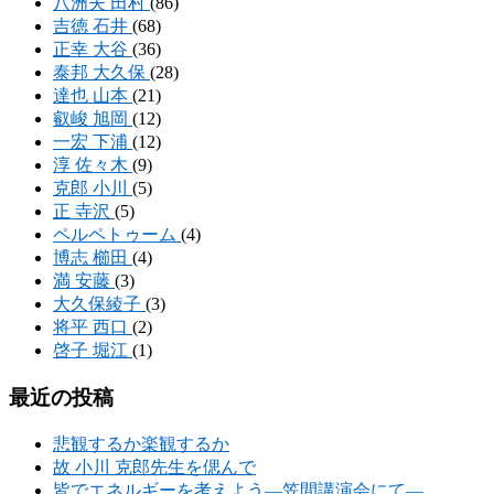
八洲夫 田村
(86)
吉徳 石井
(68)
正幸 大谷
(36)
泰邦 大久保
(28)
達也 山本
(21)
叡峻 旭岡
(12)
一宏 下浦
(12)
淳 佐々木
(9)
克郎 小川
(5)
正 寺沢
(5)
ペルペトゥーム
(4)
博志 櫛田
(4)
満 安藤
(3)
大久保綾子
(3)
将平 西口
(2)
啓子 堀江
(1)
最近の投稿
悲観するか楽観するか
故 小川 克郎先生を偲んで
皆でエネルギーを考えよう―笠間講演会にて―