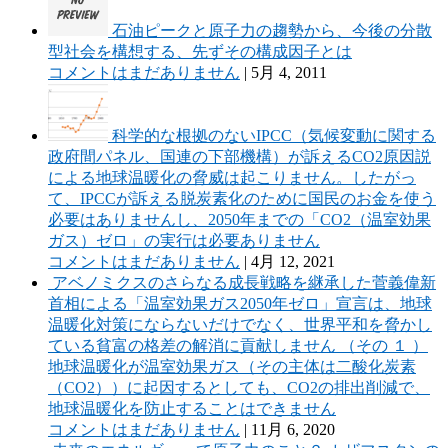
石油ピークと原子力の趨勢から、今後の分散
型社会を構想する、先ずその構成因子とは
コメントはまだありません
|
5月 4, 2011
科学的な根拠のないIPCC（気候変動に関する
政府間パネル、国連の下部機構）が訴えるCO2原因説
による地球温暖化の脅威は起こりません。したがっ
て、IPCCが訴える脱炭素化のために国民のお金を使う
必要はありませんし、2050年までの「CO2（温室効果
ガス）ゼロ」の実行は必要ありません
コメントはまだありません
|
4月 12, 2021
アベノミクスのさらなる成長戦略を継承した菅義偉新
首相による「温室効果ガス2050年ゼロ」宣言は、地球
温暖化対策にならないだけでなく、世界平和を脅かし
ている貧富の格差の解消に貢献しません （その １ ）
地球温暖化が温室効果ガス（その主体は二酸化炭素
（CO2））に起因するとしても、CO2の排出削減で、
地球温暖化を防止することはできません
コメントはまだありません
|
11月 6, 2020