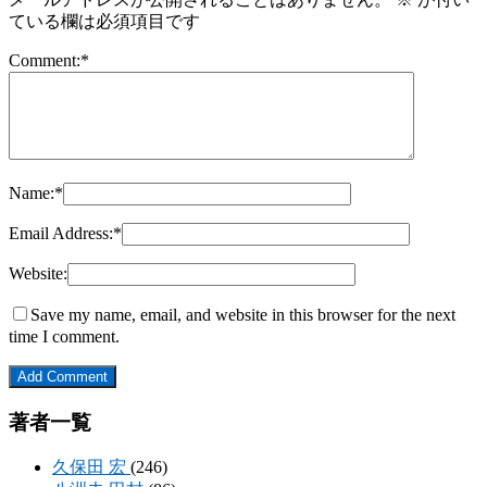
ている欄は必須項目です
Comment:
*
Name:
*
Email Address:
*
Website:
Save my name, email, and website in this browser for the next
time I comment.
著者一覧
久保田 宏
(246)