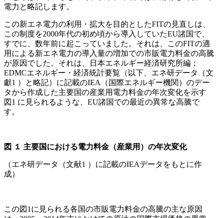
電力と略記します。
この新エネ電力の利用・拡大を目的としたFITの見直しは、
この制度を2000年代の初め頃から導入していたEU諸国で、
すでに、数年前に起こっていました。それは、このFITの適
用による新エネ電力の導入量の増加での市販電力料金の高騰
が原因でした。それは、日本エネルギー経済研究所編；
EDMCエネルギー・経済統計要覧（以下、エネ研データ（文
獻1 ）と略記）に記載のIEA（国際エネルギー機関）のデー
タから作成した主要国の産業用電力料金の年次変化を示す
図1 に見られるような、EU諸国での最近の異常な高騰で
す。
図
１
主要国における電力料金（産業用）の年次変化
（エネ研データ（文献1 ）に記載のIEAデータをもとに作
成）
この図1に見られる各国の市販電力料金の高騰の主な原因