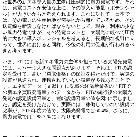
た世界の新エネ導入量の主体は圧倒的に風力発電です。それ
は、発電コストが安価な上に、その導入可能量（ポテンシャ
ル）が大きいからと考えられます。これに対して、日本で
は、その電力の生産適地が需要地から離れているため、その
送電線を新設しなければならないとして、現在、利用の少な
い風力発電ですが、その発電コストと、太陽光に較べて圧倒
的に大きい導入ポテンシャルを考えると、長期的な視野に立
って、世界におけると同様、今後の利用の促進が行われるべ
きと考えます。
いま、FITによる新エネ電力の主体を担っている太陽光発電
には、もう一つ大きな問題点があります。それは、FITの認
定を受けて、高い（買取価格）の保証を得ただけで、実際の
設置が見送られ、運転されていない設備が多数あることで
す。エネ研データ（文獻1 ）に記載の経済産業省の「FITで
の新エネ買取発電量」のデータから、FITの施行後の太陽光
発電の認定設備容量と、運転設備容量の値を図5に示しまし
た。認定を受けただけで、実際には、稼働していない設備の
比率が、2016年度の値で、太陽光発電では60.4%、さらに、
風力発電では、88.7 ％にもなります。