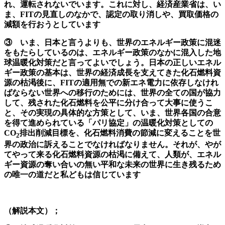
れ、運転されないでいます。これに対し、経済産業省は、い
ま、FIT
の見直しのなかで、認定の取り消しや、買取価格の
減額を行おうとしています
③ いま、日本と言うよりも、世界のエネルギー政策に混迷
をもたらしているのは、エネルギー政策のなかに混入した地
球温暖化対策だと言ってよいでしょう。日本の正しいエネル
ギー政策の基本は、世界の経済成長を支えてきた化石燃料資
源の枯渇後に、FIT
の適用無での新エネ電力に依存しなけれ
ばならない世界への移行のためには、世界の全ての国が協力
して、残された化石燃料を公平に分け合って大事に使うこ
と、その実現の具体的な方策として、いま、世界各国の合意
を得て進められている「パリ協定」の温暖化対策としての
CO
排出削減目標を、化石燃料消費の節減に変えることを世
2
界の政治に訴えることでなければなりません。それが、やが
てやって来る化石燃料資源の枯渇に備えて、人類が、エネル
ギー資源の奪い合いの無い平和な未来の世界に生き残るため
の唯一の道だと私どもは信じています
（解説本文）；