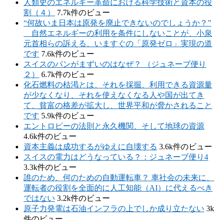
人類史のエネルギー革命における科学技術と資本の役
割（４）
7.7k件のビュー
“何故いま日本は原発を廃止できないのでしょうか？”
自然エネルギーの利用を条件にしないことが、小泉
元首相らの訴える、いますぐの「原発ゼロ」実現の道
です
7.6k件のビュー
スイスのパンがまずいのはなぜ？ （ジュネーブ便り
２）
6.7k件のビュー
化石燃料の枯渇とは、それを採掘、利用できる資源量
が少なくなり、それを使えなくなる人や国が出てき
て、貧富の格差が拡大し、世界平和が脅かされること
です
5.9k件のビュー
エントロピーの法則と永久機関、そして地球の資源
4.6k件のビュー
資本主義は成功するがゆえに自壊する
3.6k件のビュー
スイスの電力はどうなっている？：ジュネーブ便り4
3.3k件のビュー
誰のため、何のための自動運転車？ 車社会の未来に、
運転者の役割を全面的に人工知能（AI）に代えるべき
ではない
3.2k件のビュー
原子力発電は石油インフラの上でしか成り立たない
3k
件のビュー