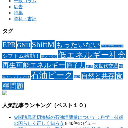
一般コラム
広告
特集
資料・書評
タグ
ShiftM
EPR
もったいない
GNH
コロナウィルス
低エネルギー社会
シフトム始動！
テストタグ
再生可能エネルギー
原子力
次世代交通
特
崩壊
石油ピーク
食
自然と共存
集：シフトムとは
縮小
糧問題
人気記事ランキング（ベスト１０）
尖閣諸島周辺海域の石油埋蔵量について：科学・技術
の国らしく正しく知ろう
8.4k件のビュー