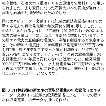
格高騰後、石油火力（重油とともに原油まで燃料として用い
られました）より安価になった石炭火力への変換が遅れて、
高価な石油の利用が続いたためでした。
同じエネ研データ（文獻１）に記載の経済産業省のFITでの
新エネ電力の買取発電量の年次変化を図3に示しました。こ
の図3 に見られるように、FIT施行（2012年7月）後の新エネ
電力の導入量は、年次、ほぼ、直線的に増加しています。こ
の新エネ電力の直線的な増加が、今後も継続すると仮定する
と、その増加の速度は、2016年度買取発電量56,977百万kWh
をFIT施工後の年数5 年で割った値が11,399（ = 56,977 / 5）
百万kWh/年になります。したがって、今後の総発電量と水
力発電量が2016年度と変わらないと仮定すると、総発電量
999,891百万kWhの全てを、水力発電量84,719百万kWhを含め
た再エネ電力で賄うために必要な年数は、(999,891 －84,719)
/ (11.399) = 80.3 年 となります。
図
３ FIT
施行後の新エネの買取発電量の年次変化
（エネ研
データ（文獻1 ）に記載の経済産業省による「FITでの新エ
ネ買取発電量」のデータを用いて作成）