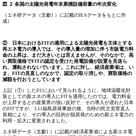
図
２
各国の太陽光発電年末累積設備容量の年次変化
（エネ研データ（文獻1 ）に記載のIEAデータをもとに作
成）
② 日本におけるFIT
の適用による太陽光発電を主体とする
再エネ電力の導入では、その導入量の増加に伴う市販電力料
金の上昇は、まだ大きいとは言えませんが、そのなかで、高
い買取価格でFIT
の認定を受けた発電設備が設置を見送ら
れ、運転されないでいます。これに対し、経済産業省は、い
ま、FIT
の見直しのなかで、認定の取り消しや、買取価格の
減額を行おうとしています
上記（①）したEUにおいて見られるように、地球温暖化対
策としての新エネの導入にFITを適用したのでは、電力料金
が上昇するとの産業界の強い反対で、その導入が遅れた日本
のFITですが、3.11福島原発事故の後、当時の民主党菅直人
首相により、その導入の目的が脱原発のための新エネ電力の
利用・拡大に変更されました。
エネ研データ（文獻1 ）に記載の経済産業省による新エネ電