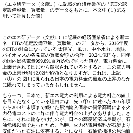
（エネ研データ（文獻1 ）に記載の経済産業省の「FITの認
定設備容量、買取量」のデータをもとに、本文中 ( 1 ) 式を
用いて計算した値）
このエネ研データ（文献1 ）に記載の経済産業省による新エ
ネ「FITの認定設備容量、買取量」のデータから、2016年度
のFITの対象になっている 太陽光、風力、中小水力、地熱、
バイオマスの各発電の買取金額 の合計 20,241億円を、同年
の国内総発電量999,891百万kWhで割った値が、電力料金に
上乗せされて国民から徴収されているとすると、この電力料
金の上乗せ額は2.02円/kWhとなりますが、これは、上記
（①）の 図1 に見られる日本の電力料金の最近の上昇のなか
に隠れてしまっているかもしれません。
もう一つ、日本で、新エネ電力の利用による電力料金の値上
を目立たなくしている理由には、先（①）に述べた2005年頃
から2014年末頃まで続いた原油輸入価格の異常高騰による火
力発電コストの上昇に伴う電力料金の上昇がありました。さ
らに、それに輪をかけたのが、日本の高度経済成長期が、石
油危機以前であったため、当時、火力発電用燃料が石炭より
安価だった石油に依存することになり、石油危機後の原油価