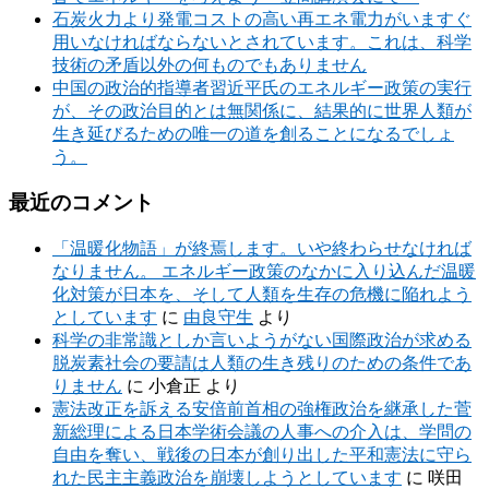
石炭火力より発電コストの高い再エネ電力がいますぐ
用いなければならないとされています。これは、科学
技術の矛盾以外の何ものでもありません
中国の政治的指導者習近平氏のエネルギー政策の実行
が、その政治目的とは無関係に、結果的に世界人類が
生き延びるための唯一の道を創ることになるでしょ
う。
最近のコメント
「温暖化物語」が終焉します。いや終わらせなければ
なりません。 エネルギー政策のなかに入り込んだ温暖
化対策が日本を、そして人類を生存の危機に陥れよう
としています
に
由良守生
より
科学の非常識としか言いようがない国際政治が求める
脱炭素社会の要請は人類の生き残りのための条件であ
りません
に
小倉正
より
憲法改正を訴える安倍前首相の強権政治を継承した菅
新総理による日本学術会議の人事への介入は、学問の
自由を奪い、戦後の日本が創り出した平和憲法に守ら
れた民主主義政治を崩壊しようとしています
に
咲田