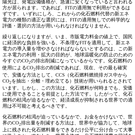
陽光は、発電設備価格が、急速に安くなっていると言われる
方が居られます。であれば、FITの適用無で利用ができるは
ずです。 いずれにしろ、これからの化石燃料代替の新エネ
電力の種類の適正な選択には、FITの適用無しでの科学的な
評価・選択の方法が用いられなければなりません。
繰り返しになりますが、いま、市販電力料金の値上で、国民
に経済的な負担を強いる、不条理なFITを適用して、新エネ
電力の導入量を増やさなければならないとするのは、この新
エネ電力の利用・拡大の目的が、地球温暖化の防止のための
今すぐのCO
の排出削減になっているからです。化石燃料の
2
使用によるCO
排出の削減であれば、現在、その最も確実
2
で、安価な方法として、CCS（化石燃料燃焼排ガス中から
CO
を抽出・分離・埋め立てる）技術が用いられるとされて
2
います。しかし、この方法は、化石燃料が何時までも、安価
に使用できることを前提とした方法です。したがって、化石
燃料の枯渇が迫るなかで、経済成長が抑制される世界での適
用は不可能と考えるべきです。
化石燃料の枯渇が迫っているなかで、お金をかけないで、世
界のCO
排出量を削減する方法は、世界中が協力して、地球
2
上に残された化石燃料量をできるだけ公平に分け合って大事