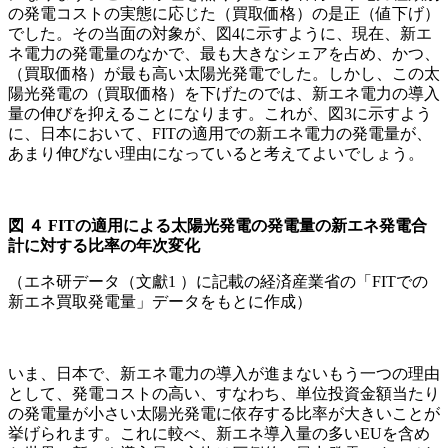
の発電コストの実態に応じた（買取価格）の是正（値下げ）
でした。その当面の対象が、図4に示すように、現在、新エ
ネ電力の発電量のなかで、最も大きなシェアを占め、かつ、
（買取価格）が最も高い太陽光発電でした。しかし、この太
陽光発電の（買取価格）を下げたのでは、新エネ電力の導入
量の伸びを抑えることになります。これが、図3に示すよう
に、日本において、FITの適用での新エネ電力の発電量が、
あまり伸びない理由になっていると考えてよいでしょう。
図
４ FIT
の適用による太陽光発電の発電量の新エネ発電合
計に対する比率の年次変化
（エネ研データ（文獻1 ）に記載の経済産業省の「FITでの
新エネ買取発電量」データをもとに作成）
いま、日本で、新エネ電力の導入が進まないもう一つの理由
として、発電コストの高い、すなわち、単位投資金額当たり
の発電量が小さい太陽光発電に依存する比率が大きいことが
挙げられます。これに較べ、新エネ導入量の多いEUを含め