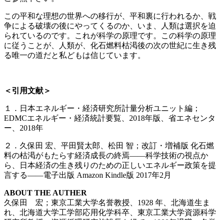
この平和な理想の世界への移行が、平和裏に行われるか、戦
争による破壊の後にやってくるのか、いま、人類は選択を迫
られているのです。これが科学の原理です。この科学の原理
に従うことが、人類が、化石燃料枯渇後の次の世紀に生き残
る唯一の道だと私どもは信じています。
＜引用文献＞
１．日本エネルギー・経済研究所計量分析ユニット編；
EDMCエネルギー・経済統計要覧、2018年版、省エネセンタ
ー、2018年
２．久保田 宏、平田賢太郎、松田 智；改訂・増補版 化石燃
料の枯渇がもたらす経済成長の終焉――科学技術の視点か
ら、日本経済の生き残りのための正しいエネルギー政策を提
言する――電子出版 Amazon Kindle版 2017年2月
ABOUT THE AUTHER
久保田 宏；東京工業大学名誉教授、1928 年、北海道生ま
れ、北海道大学工学部応用化学科卒、東京工業大学資源科学