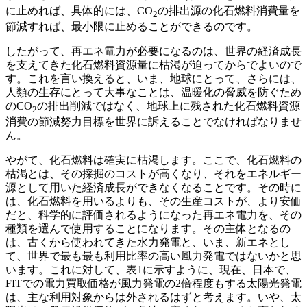
に止めれば、具体的には、CO
の排出源の化石燃料消費量を
2
節減すれば、最小限に止めることができるのです。
したがって、再エネ電力が必要になるのは、世界の経済成長
を支えてきた化石燃料資源量に枯渇が迫ってからでよいので
す。これを言い換えると、いま、地球にとって、さらには、
人類の生存にとって大事なことは、温暖化の脅威を防ぐため
のCO
の排出削減ではなく、地球上に残された化石燃料資源
2
消費の節減努力目標を世界に訴えることでなければなりませ
ん。
やがて、化石燃料は確実に枯渇します。ここで、化石燃料の
枯渇とは、その採掘のコストが高くなり、それをエネルギー
源として用いた経済成長ができなくなることです。その時に
は、化石燃料を用いるよりも、その生産コストが、より安価
だと、科学的に評価されるようになった再エネ電力を、その
種類を選んで使用することになります。その主体となるの
は、古くから使われてきた水力発電と、いま、新エネとし
て、世界で最も最も利用比率の高い風力発電ではないかと思
います。これに対して、表1に示すように、現在、日本で、
FITでの電力買取価格が風力発電の2倍程度もする太陽光発電
は、主な利用対象からは外されるはずと考えます。いや、太