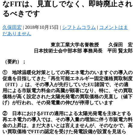
なFITは、見直しでなく、即時廃止され
るべきです
久保田宏
|
2018年10月15日
|
シフトムコラム
|
コメントはま
だありません
東京工業大学名誉教授 久保田 宏
日本技術士会中部本部
事務局長 平田
賢太郎
（要約）；
① 地球温暖化対策としての再エネ電力のいますぐの導入の
促進を目指してきた「再生可能エネルギー固定価格買取制度
（FIT
）」は、その導入が先行していたEU
諸国で、その適
用による市販電力料金の高騰が顕著になり、特に、その買取
価格が高く設定された太陽光発電の買取価格の見直し（値下
げ）が行われ、その発電量の伸びが停滞しています
② 日本におけるFIT
の適用による太陽光発電を主体とする
再エネ電力の導入では、その導入量の増加に伴う市販電力料
金の上昇は、まだ大きいとは言えませんが、そのなかで、高
い買取価格でFIT
の認定を受けた発電設備が設置を見送ら