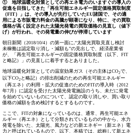
① 地球温暖化対策としての再エネ電力のいますぐの導入の
促進を目指してきた「再生可能エネルギー固定価格買取制度
（FIT
）」は、その導入が先行していたEU
諸国で、その適
用による市販電力料金の高騰が顕著になり、特に、その買取
価格が高く設定された太陽光発電の買取価格の見直し（値下
げ）が行われ、その発電量の伸びが停滞しています
朝日新聞（2018/10/4）の第一面に,“太陽光買取見直し検討
未稼働は認定取り消し・減額も”の見出しで、経済産業省
が、「再生可能エネルギーの固定価格買取制度（以下、FIT
と略記）」の見直しに着手するとありました。
地球温暖化対策としての温室効果ガス（その主体はCO
で、
2
以下CO
と略記）の排出削減のための再生可能エネルギー
2
（再エネ）の利用・拡大の促進のためのFITの導入時（2012
年7月）に認定を受けた太陽光発電施設のうち、未だに発電
を始めていないものについて、認定の取り消しや、買い取り
価格の減額を含め検討するとするものです。
ここで、FITの対象になっているのは、通常、再生可能エネ
ルギー（再エネ）として分類されているものの中から、水力
発電を除いた、太陽光、風力などの新エネギー（新エネ）電
力と呼ばれているもので、以下、本稿では、総称して新エネ