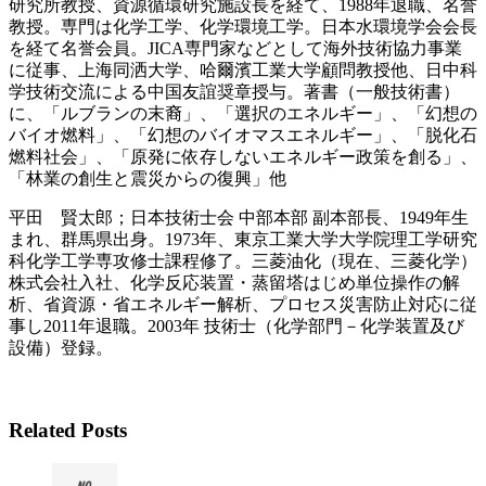
研究所教授、資源循環研究施設長を経て、1988年退職、名誉
教授。専門は化学工学、化学環境工学。日本水環境学会会長
を経て名誉会員。JICA専門家などとして海外技術協力事業
に従事、上海同洒大学、哈爾濱工業大学顧問教授他、日中科
学技術交流による中国友誼奨章授与。著書（一般技術書）
に、「ルブランの末裔」、「選択のエネルギー」、「幻想の
バイオ燃料」、「幻想のバイオマスエネルギー」、「脱化石
燃料社会」、「原発に依存しないエネルギー政策を創る」、
「林業の創生と震災からの復興」他
平田 賢太郎；日本技術士会 中部本部 副本部長、1949年生
まれ、群馬県出身。1973年、東京工業大学大学院理工学研究
科化学工学専攻修士課程修了。三菱油化（現在、三菱化学）
株式会社入社、化学反応装置・蒸留塔はじめ単位操作の解
析、省資源・省エネルギー解析、プロセス災害防止対応に従
事し2011年退職。2003年 技術士（化学部門－化学装置及び
設備）登録。
Related Posts