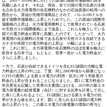
は、2005 ~ 2014年末にかけての原油の国際市場価格の異常
高騰にあります。それは、現在、全ての国の電力生産の主体
を占める火力発電用の化石燃料のなかの石油資源の枯渇への
懸念から、原油が先物市場商品とされて、バレル100ドルを
超す国際市場価格に上昇したためでした。この原油の国際市
場価格の上昇は、火力発電用燃料として使用されている石炭
や天然ガスの国際価格にまで波及し、これらを輸入している
国での電力料金が異常に高騰したのです。したがって、火力
発電用の化石燃料の主体である石炭や天然ガスを自給できる
カナダや米国での電力料金の上昇は、小幅に止まっていま
す。これに対し、火力発電用の化石燃料のほぼ全量を輸入に
依存する日本では、もともと、世界一高かった電力料金が、
さらに上昇しました。
一方で、石炭が自給できるドイツを含むEU諸国の大幅な電
力料金の上昇の中には、丁度、同じ2005年頃から顕著になっ
たFITの適用による新エネ電力の利用・拡大に伴う市販電力
料金の上昇が含まれることになりました。図1 に電力料金の
年次変化を記載した世界の主要国における、2015年の新エネ
電力発電量の総発電量（合計）に対する比率を計算して示し
た表1 に見られるように、EU諸国における新エネ電力の比
率が大きな値を示します。図1 に見られるEU諸国の電力料
金の上昇のうち、この新エネ電力の発電量の増加の寄与と、