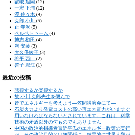
叡峻 旭岡
(12)
一宏 下浦
(12)
淳 佐々木
(9)
克郎 小川
(5)
正 寺沢
(5)
ペルペトゥーム
(4)
博志 櫛田
(4)
満 安藤
(3)
大久保綾子
(3)
将平 西口
(2)
啓子 堀江
(1)
最近の投稿
悲観するか楽観するか
故 小川 克郎先生を偲んで
皆でエネルギーを考えよう―笠間講演会にて―
石炭火力より発電コストの高い再エネ電力がいますぐ
用いなければならないとされています。これは、科学
技術の矛盾以外の何ものでもありません
中国の政治的指導者習近平氏のエネルギー政策の実行
が、その政治目的とは無関係に、結果的に世界人類が