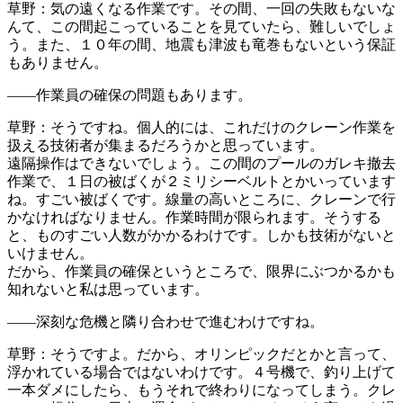
草野：気の遠くなる作業です。その間、一回の失敗もない
な
んて、この間起こっていることを見ていたら、難しいで
しょ
う。また、１０年の間、地震も津波も竜巻もないとい
う保証
もありません。
――作業員の確保の問題もあります。
草野：そうですね。個人的には、これだけのクレーン作業
を
扱える技術者が集まるだろうかと思っています。
遠隔操作はできないでしょう。この間のプールのガレキ
撤去
作業で、１日の被ばくが２ミリシーベルトとかいって
います
ね。すごい被ばくです。線量の高いところに、クレ
ーンで行
かなければなりません。作業時間が限られます。
そうする
と、ものすごい人数がかかるわけです。しかも技
術がないと
いけません。
だから、作業員の確保というところで、限界にぶつかる
かも
知れないと私は思っています。
――深刻な危機と隣り合わせで進むわけですね。
草野：そうですよ。だから、オリンピックだとかと言って
、
浮かれている場合ではないわけです。４号機で、釣り上
げて
一本ダメにしたら、もうそれで終わりになってしまう
。クレ