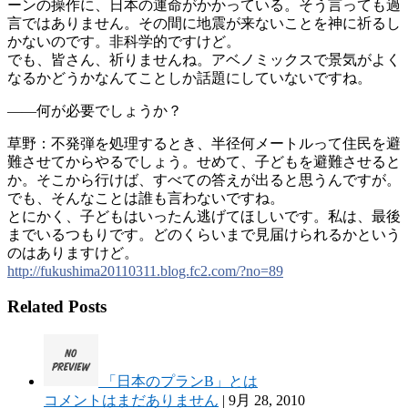
ーンの操作に、日本の運命がかかっている。そう言
っても過
言ではありません。その間に地震が来ないことを
神に祈るし
かないのです。非科学的ですけど。
でも、皆さん、祈りませんね。アベノミックスで景気が
よく
なるかどうかなんてことしか話題にしていないですね
。
――何が必要でしょうか？
草野：不発弾を処理するとき、半径何メートルって住民を
避
難させてからやるでしょう。せめて、子どもを避難させ
ると
か。そこから行けば、すべての答えが出ると思うんで
すが。
でも、そんなことは誰も言わないですね。
とにかく、子どもはいったん逃げてほしいです。私は、
最後
までいるつもりです。どのくらいまで見届けられるか
という
のはありますけど。
http://
fukushima20110311.blog.fc2.
com/?no=89
Related Posts
「日本のプランB」とは
コメントはまだありません
|
9月 28, 2010