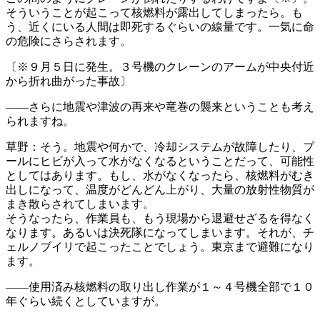
そういうことが起こって核燃料が露出してしまっ
たら。も
う、近くにいる人間は即死するぐらいの線量です
。一気に命
の危険にさらされます。
〔※９月５日に発生。３号機のクレーンのアームが中央付
近
から折れ曲がった事故〕
――さらに地震や津波の再来や竜巻の襲来ということも考
え
られますね。
草野：そう。地震や何かで、冷却システムが故障したり、
プ
ールにヒビが入って水がなくなるということだって、可
能性
としてはあります。もし、水がなくなったら、核燃料
がむき
出しになって、温度がどんどん上がり、大量の放射
性物質が
まき散らされてしまいます。
そうなったら、作業員も、もう現場から退避せざるを得
なく
なります。あるいは決死隊になってしまいます。それ
が、チ
ェルノブイリで起こったことでしょう。東京まで避
難になり
ます。
――使用済み核燃料の取り出し作業が１～４号機全部で１
０
年ぐらい続くとしていますが。