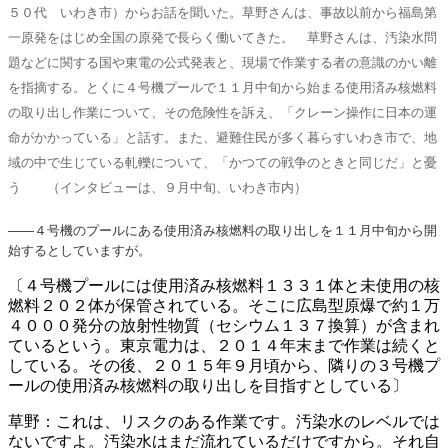
５０代 いわき市）からお話を聞いた。草野さんは、事故以前から福島第
一原発をはじめ全国の原発で長らく働いてきた。
草野さんは、汚染水問
題などに関する国や東電の公式発表と、現場で作業する者の意識のかい離
を指摘する。とくに４号機プールで１１月中旬から始まる使用済み核燃料
の取り出し作業について、その危険性を訴え、「クレーン操作に日本の運
命がかかっている」と話す。また、避難住民が多く暮らすいわき市で、地
域の中で生じている軋轢について、「かつての戦争のときと同じだ」と憂
う
（インタビューは、９月中旬、いわき市内）
――４号機のプールにある使用済み核燃料の取り出しを１
１月中旬から開
始するとしていますが。
〔４号機プールには使用済み核燃料１３３１体と未使用の
核
燃料２０２体が保管されている。そこに広島型原爆で約
１万
４０００発分の放射性物質（セシウム１３７換算）が
含まれ
ているという。東京電力は、２０１４年末まで作業
は続くと
している。その後、２０１５年９月頃から、隣り
の３号機プ
ールの使用済み核燃料の取り出しを目指すとし
ている〕
草野：これは、リスクのある作業です。汚染水のレベルで
は
ないですよ。汚染水はまだ流れているだけですから。そ
れ自