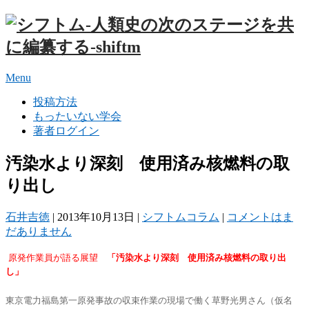
Menu
投稿方法
もったいない学会
著者ログイン
汚染水より深刻 使用済み核燃料の取
り出し
石井吉徳
|
2013年10月13日
|
シフトムコラム
|
コメントはま
だありません
原発作業員が語る展望
「
汚染水より深刻 使用済み核燃料の取り出
し」
東京電力福島第一原発事故の収束作業の現場で働く草野光男さん（仮名