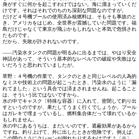
身がすぐに何かを起こすわけではない。海に溜まって
いくだ
けです。それはそれでのちのち深刻な問題なのです
が。
だけど４号機プールの使用済み核燃料は、そもそも事故
のと
き、アメリカをはじめ、全世界が震撼していた問題で
す。福
島だけじゃなくて東京が飛ぶかもしれないと本気で
危惧され
たものです。
だから、失敗が許されないのです。
――汚染水タンクの問題が明るみに出るまでは、やはり安
全
神話があって、そういう基本的なレベルでの破綻や失敗
はな
いだろうと思われていましたが。
草野：４号機の作業で、タンクのときと同じレベルの人為
的
なミスや技術上の問題が起こったとき、汚染水のように
「漏
れてました」という具合では済まされませんね。起こ
ること
は、そういう比ではないですから。
水の中でキャスク〔特殊な容器〕に入れて、密閉して釣
り出
すというのですが、果たしてうまく行くでしょうか。
プール
はガレキで埋まっているし、燃料集合体だって壊れ
ているか
もしれません。
水の中にあるうちは、まだいいのです。遮蔽効果がある
から
ですね。釣り上げて、外に出したときが危険です。例
えば、
この間のようにクレーンが倒れたりするわけですよ
〔※〕。