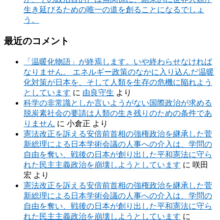
生き延びるための唯一の道を創ることになるでしょ
う。
最近のコメント
「温暖化物語」が終焉します。いや終わらせなければ
なりません。 エネルギー政策のなかに入り込んだ温暖
化対策が日本を、そして人類を生存の危機に陥れよう
としています
に
由良守生
より
科学の非常識としか言いようがない国際政治が求める
脱炭素社会の要請は人類の生き残りのための条件であ
りません
に
小倉正
より
憲法改正を訴える安倍前首相の強権政治を継承した菅
新総理による日本学術会議の人事への介入は、学問の
自由を奪い、戦後の日本が創り出した平和憲法に守ら
れた民主主義政治を崩壊しようとしています
に
咲田
宏
より
憲法改正を訴える安倍前首相の強権政治を継承した菅
新総理による日本学術会議の人事への介入は、学問の
自由を奪い、戦後の日本が創り出した平和憲法に守ら
れた民主主義政治を崩壊しようとしています
に