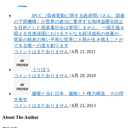
IPCC（気候変動に関する政府間パネル、国連
の下部機構）が世界の政治に要求する地球温暖化防止
を目的とした脱炭素社会は実現しません。 一国主義を
唱える先進諸国におけるさらなる経済成長の放棄が、
貧富の格差の無い平和な世界に人類が生き残ることが
できる唯一の道を創ります
コメントはまだありません
|
6月 21, 2021
うりぼう
コメントはまだありません
|
6月 29, 2010
朦朧と歩む日本、腐敗した権力構造、その理
念喪失
コメントはまだありません
|
8月 23, 2013
About The Author