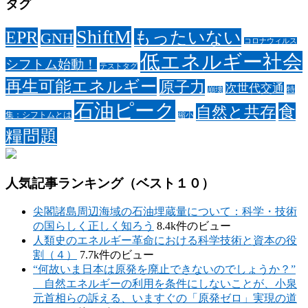
タグ
ShiftM
EPR
もったいない
GNH
コロナウィルス
低エネルギー社会
シフトム始動！
テストタグ
再生可能エネルギー
原子力
次世代交通
特
崩壊
石油ピーク
食
自然と共存
集：シフトムとは
縮小
糧問題
人気記事ランキング（ベスト１０）
尖閣諸島周辺海域の石油埋蔵量について：科学・技術
の国らしく正しく知ろう
8.4k件のビュー
人類史のエネルギー革命における科学技術と資本の役
割（４）
7.7k件のビュー
“何故いま日本は原発を廃止できないのでしょうか？”
自然エネルギーの利用を条件にしないことが、小泉
元首相らの訴える、いますぐの「原発ゼロ」実現の道