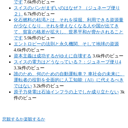
です
7.6k件のビュー
スイスのパンがまずいのはなぜ？ （ジュネーブ便り
２）
6.7k件のビュー
化石燃料の枯渇とは、それを採掘、利用できる資源量
が少なくなり、それを使えなくなる人や国が出てき
て、貧富の格差が拡大し、世界平和が脅かされること
です
5.9k件のビュー
エントロピーの法則と永久機関、そして地球の資源
4.6k件のビュー
資本主義は成功するがゆえに自壊する
3.6k件のビュー
スイスの電力はどうなっている？：ジュネーブ便り4
3.3k件のビュー
誰のため、何のための自動運転車？ 車社会の未来に、
運転者の役割を全面的に人工知能（AI）に代えるべき
ではない
3.2k件のビュー
原子力発電は石油インフラの上でしか成り立たない
3k
件のビュー
悲観するか楽観するか