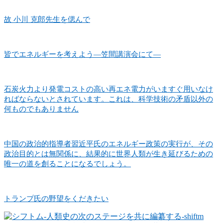
故 小川 克郎先生を偲んで
皆でエネルギーを考えよう―笠間講演会にて―
石炭火力より発電コストの高い再エネ電力がいますぐ用いなけ
ればならないとされています。これは、科学技術の矛盾以外の
何ものでもありません
中国の政治的指導者習近平氏のエネルギー政策の実行が、その
政治目的とは無関係に、結果的に世界人類が生き延びるための
唯一の道を創ることになるでしょう。
トランプ氏の野望をくだきたい