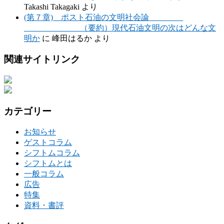
Takashi Takagaki
より
(第７章) ポスト石油の文明社会論
（要約）現代石油文明の次はどんな文
明か
に
峰田はるか
より
関連サイトリンク
カテゴリー
お知らせ
ゲストコラム
シフトムコラム
シフトムとは
一般コラム
広告
特集
資料・書評