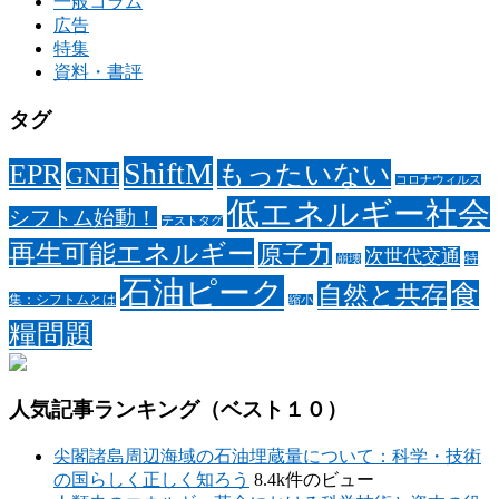
一般コラム
広告
特集
資料・書評
タグ
ShiftM
EPR
もったいない
GNH
コロナウィルス
低エネルギー社会
シフトム始動！
テストタグ
再生可能エネルギー
原子力
次世代交通
特
崩壊
石油ピーク
食
自然と共存
集：シフトムとは
縮小
糧問題
人気記事ランキング（ベスト１０）
尖閣諸島周辺海域の石油埋蔵量について：科学・技術
の国らしく正しく知ろう
8.4k件のビュー