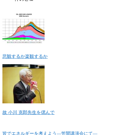
悲観するか楽観するか
故 小川 克郎先生を偲んで
皆でエネルギーを考えよう―笠間講演会にて―