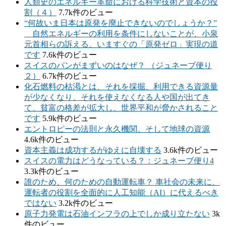
人類史のエネルギー革命における科学技術と資本の役
割（４）
7.7k件のビュー
“何故いま日本は原発を廃止できないのでしょうか？”
自然エネルギーの利用を条件にしないことが、小泉
元首相らの訴える、いますぐの「原発ゼロ」実現の道
です
7.6k件のビュー
スイスのパンがまずいのはなぜ？ （ジュネーブ便り
２）
6.7k件のビュー
化石燃料の枯渇とは、それを採掘、利用できる資源量
が少なくなり、それを使えなくなる人や国が出てき
て、貧富の格差が拡大し、世界平和が脅かされること
です
5.9k件のビュー
エントロピーの法則と永久機関、そして地球の資源
4.6k件のビュー
資本主義は成功するがゆえに自壊する
3.6k件のビュー
スイスの電力はどうなっている？：ジュネーブ便り4
3.3k件のビュー
誰のため、何のための自動運転車？ 車社会の未来に、
運転者の役割を全面的に人工知能（AI）に代えるべき
ではない
3.2k件のビュー
原子力発電は石油インフラの上でしか成り立たない
3k
件のビュー