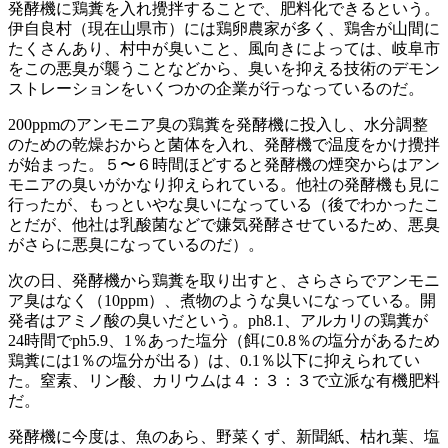
発酵機に鶏糞を入れ攪拌することで、肥料化できるという。
伊自良村（現在山県市）には鶏卵農家が多く、鶏舎が山間に
たくさんあり、村中が臭いこと、風向きによっては、岐阜市
をこの悪臭が襲うことなどから、臭いを抑える技術のデモン
ストレーションをいくつかの企業が行っなっているのだ。
200ppmのアンモニア臭の鶏糞を発酵機に投入し、水分調整
のための乾燥おからと菌体を入れ、発酵機で温度をかけ攪拌
が始まった。５〜６時間ほどすると発酵機の煙突からはアン
モニアの臭いがかなり抑えられている。他社の発酵機も見に
行ったが、もっといやな臭いになっている（後でわかったこ
とだが、他社は乳酸菌などで嫌気発酵させているため、悪臭
がさらに悪臭になっているのだ）。
次の日、発酵機から鶏糞を取り出すと、さらさらでアンモニ
ア臭はなく（10ppm）、煮物のような臭いになっている。開
発者はアミノ酸の臭いだという。ph8.1、アルカリの鶏糞が
24時間でph5.9、1％あった塩分（餌に0.8％の塩分があるため
鶏糞には1％の塩分が出る）は、0.1％以下に抑えられてい
た。窒素、リン酸、カリウムは４：３：３で立派な有機肥料
だ。
発酵機に今度は、魚のあら、野菜くず、新聞紙、枯れ葉、塩