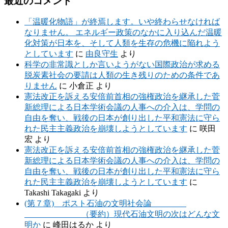
最近のコメント
「温暖化物語」が終焉します。いや終わらせなければ
なりません。 エネルギー政策のなかに入り込んだ温暖
化対策が日本を、そして人類を生存の危機に陥れよう
としています
に
由良守生
より
科学の非常識としか言いようがない国際政治が求める
脱炭素社会の要請は人類の生き残りのための条件であ
りません
に
小倉正
より
憲法改正を訴える安倍前首相の強権政治を継承した菅
新総理による日本学術会議の人事への介入は、学問の
自由を奪い、戦後の日本が創り出した平和憲法に守ら
れた民主主義政治を崩壊しようとしています
に
咲田
宏
より
憲法改正を訴える安倍前首相の強権政治を継承した菅
新総理による日本学術会議の人事への介入は、学問の
自由を奪い、戦後の日本が創り出した平和憲法に守ら
れた民主主義政治を崩壊しようとしています
に
Takashi Takagaki
より
(第７章) ポスト石油の文明社会論
（要約）現代石油文明の次はどんな文
明か
に
峰田はるか
より