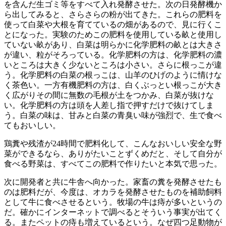
を含んだ生ゴミ等をすべて入れ発酵させた。次の日発酵機か
ら出してみると、さらさらの粉が出てきた。これらの肥料を
使って白菜や大根を育てているの畑があるので、見に行くこ
とになった。実験のためこの肥料を使用している畝と使用し
ていない畝があり、白菜は明らかに化学肥料の畝とは大きさ
が違い、粒がそろっている。化学肥料の方は、化学肥料の濃
いところは大きく少ないところは小さい。さらに根っこが違
う。化学肥料の白菜の根っこは、山羊のひげのように情けな
く茶色い。一方有機肥料の方は、白くぶっとい根っこが大き
く広がりその間に無数の毛根が土をつかみ、白菜が抜けな
い。化学肥料の方は頭を人差し指で押すだけで抜けてしま
う。白菜の味は、甘みと白菜の青臭い味が強烈で、生で食べ
てもおいしい。
鶏糞や残渣が24時間で肥料化して、こんなおいしい安全な野
菜ができるなら、ありがたいことずくめだと、そして自分が
食べる野菜は、すべてこの肥料で作りたいと本気で思った。
次に開発者と共に牛舎へ向かった。家畜の糞を発酵させたも
のは肥料だが、今度は、オカラを発酵させたものを補助飼料
として牛に食べさせるという。牧場の牛は痔が多いというの
だ。確かにインターネットで調べるとそういう事実が出てく
る。またペットの痔も増えているという。なぜ四つ足動物が