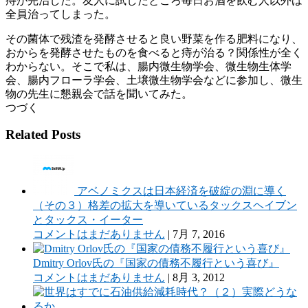
痔が完治した。友人に試したところ毎日お酒を飲む人以外は
全員治ってしまった。
その菌体で残渣を発酵させると良い野菜を作る肥料になり、
おからを発酵させたものを食べると痔が治る？関係性が全く
わからない。そこで私は、腸内微生物学会、微生物生体学
会、腸内フローラ学会、土壌微生物学会などに参加し、微生
物の先生に懇親会で話を聞いてみた。
つづく
Related Posts
アベノミクスは日本経済を破綻の淵に導く
（その３）格差の拡大を導いているタックスヘイブン
とタックス・イーター
コメントはまだありません
|
7月 7, 2016
Dmitry Orlov氏の『国家の債務不履行という喜び』
コメントはまだありません
|
8月 3, 2012