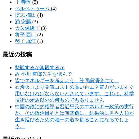
正 寺沢
(5)
ペルペトゥーム
(4)
博志 櫛田
(4)
満 安藤
(3)
大久保綾子
(3)
将平 西口
(2)
啓子 堀江
(1)
最近の投稿
悲観するか楽観するか
故 小川 克郎先生を偲んで
皆でエネルギーを考えよう―笠間講演会にて―
石炭火力より発電コストの高い再エネ電力がいますぐ
用いなければならないとされています。これは、科学
技術の矛盾以外の何ものでもありません
中国の政治的指導者習近平氏のエネルギー政策の実行
が、その政治目的とは無関係に、結果的に世界人類が
生き延びるための唯一の道を創ることになるでしょ
う。