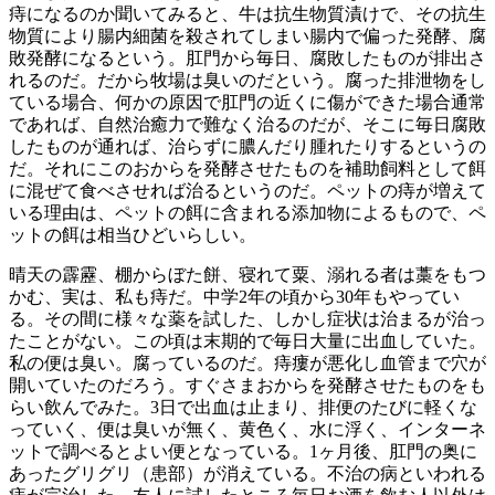
痔になるのか聞いてみると、牛は抗生物質漬けで、その抗生
物質により腸内細菌を殺されてしまい腸内で偏った発酵、腐
敗発酵になるという。肛門から毎日、腐敗したものが排出さ
れるのだ。だから牧場は臭いのだという。腐った排泄物をし
ている場合、何かの原因で肛門の近くに傷ができた場合通常
であれば、自然治癒力で難なく治るのだが、そこに毎日腐敗
したものが通れば、治らずに膿んだり腫れたりするというの
だ。それにこのおからを発酵させたものを補助飼料として餌
に混ぜて食べさせれば治るというのだ。ペットの痔が増えて
いる理由は、ペットの餌に含まれる添加物によるもので、ペ
ットの餌は相当ひどいらしい。
晴天の霹靂、棚からぼた餅、寝れて粟、溺れる者は藁をもつ
かむ、実は、私も痔だ。中学2年の頃から30年もやってい
る。その間に様々な薬を試した、しかし症状は治まるが治っ
たことがない。この頃は末期的で毎日大量に出血していた。
私の便は臭い。腐っているのだ。痔瘻が悪化し血管まで穴が
開いていたのだろう。すぐさまおからを発酵させたものをも
らい飲んでみた。3日で出血は止まり、排便のたびに軽くな
っていく、便は臭いが無く、黄色く、水に浮く、インターネ
ットで調べるとよい便となっている。1ヶ月後、肛門の奥に
あったグリグリ（患部）が消えている。不治の病といわれる