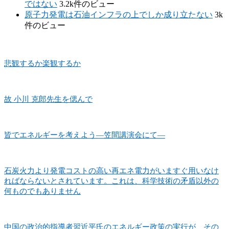
ではない
3.2k件のビュー
原子力発電は石油インフラの上でしか成り立たない
3k
件のビュー
悲観するか楽観するか
故 小川 克郎先生を偲んで
皆でエネルギーを考えよう―笠間講演会にて―
石炭火力より発電コストの高い再エネ電力がいますぐ用いなけ
ればならないとされています。これは、科学技術の矛盾以外の
何ものでもありません
中国の政治的指導者習近平氏のエネルギー政策の実行が、その