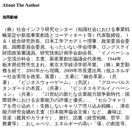
About The Author
旭岡叡峻
（株）社会インフラ研究センター（知識社会における事業戦
略策定や新規事業創造とコーディネート等）代表取締役。Ｉ
＆Ｉ総合研究所長。日本工学アカデミー理事、政策委員会委
員。国際委員会委員。もったいない学会理事。ロングステイ
財団政策審議員。研究技術計画学会副会長。「イノベーショ
ン交流分科会」主査。新産業創出協議会代表他。 1944年、
栃木県佐野市生まれ。東京大学経済学部卒業。（株）東芝勤
務を経て、2001年から現職。2009年市長選出馬（低エネルギ
ー社会実現を政策。落選）。 主著に『融合革新』（共
著）、『ビジネスウォーゲーム』（共訳）、『グローバルス
タンダードの本質』（共著）、『ビジネスモデルイノベーシ
ョン』（共著）、『21世紀の新たな企業能力競争新時代：国
際競争における企業能力の評価と優劣』 、『セルフキャリ
アを売り込め！：失敗しないキャリア売り込み戦略』、潜在
能力研究会纏め主査（日本能率協会主催）など。 趣味は、
音楽（鑑賞やカラオケ）、旅行、読書（経営戦略、哲学、宗
教書等）、おしゃべり。エネルギーの高い「場」の創造等。