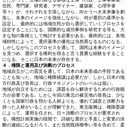
住民、専門家、研究者、デザイナー、建築家、心理学者
等々）が、それぞれを主張しながら、向かうべき未来像を創
造し、未来のイメージを強化しながら、何が選択の基準かを
設定し、最終的には地域住民が自ら選択していくプロセスを
設定することになる。国際的な成功事例を研究する等も、大
きな知の集積として検討する必要がある。最終的には、各地
域特性によって、選択基準の優先は当然異なるものになる。
しかしながらこのプロセスを通して、国民は未来のイメージ
を見つめ、選択する権利を得ると言う貴重な経験をすること
になる。そこに日本の未来が存在する。
４．権限と運用及び決断のプロセス
地域自立がこの震災を通して、日本の未来形成の手段である
ことも知った。地域に権限移譲は必要だが、しかし日本の地
方行政及び首長は、行政マネジメントのレベルは低い。
地域が自立するためには、課題を自ら解決するための行政能
力が必要である。しかし今回の東北の被災地の首長は、少な
くとも国家行政を預かる人材よりも、優れて誠意と決断力を
持った人材がいることが理解できた。東北復興は、権限委譲
によって、運用を任され、日々決断のプロセスが要求され
る。構想計画実施の段階で、詳細な選択と手直しと変更の決
断の連続になるだろう。また当然既得権争い等を含めて、柔