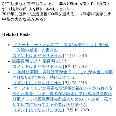
びてしまうと警告している。
「真の文明ハ山を荒さず、川を荒さ
ず、村を破らず、人を殺さゞるべし」
という。
2013年には田中正造没後
100年
を迎える。（筆者の実家に田
中翁の大きな墓がある）
Related Posts
ドミートリー・オルロフ『崩壊5段階説』より第3章
「政治の崩壊」の書き出し
コメントはまだありません
|
11月 9, 2016
慶良間で思う
コメントはまだありません
|
8月 14, 2013
「地球は有限、資源は質が全て」、これが本当に理解
されないのである、特に日本では。
コメントはまだありません
|
3月 28, 2018
オーストラリアの豊富な資源量の褐炭から造られる安
価な水素を、いま、世界が大騒ぎしている地球温暖化
対策としての脱炭素社会創設のためのエネルギー源と
して日本に持ってくる必要はありません
コメントはまだありません
|
12月 10, 2020