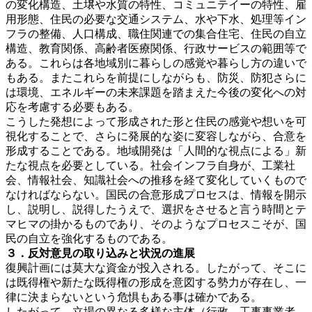
の変化構造、土壌や水質の特性、コミュニテイーの特性、雇
用形態、住民の必要な交通システム、水や下水、処理等イン
フラの整備、人口構成、職住関連での集合住宅、住民の自立
構造、教育関係、高齢者医療関係、行政サービスの範囲等で
ある。これらは各地域別に暮らしの感覚や暮らし方の違いで
もある。またこれらを前提にしながらも、防災、防犯さらに
は環境、エネルギーの未来課題を踏まえた今後の変化への対
応を考慮する必要もある。
こうした発想によって形成された形と住民の感覚や想いを可
視化することで、さらに発展的な姿に変容しながら、合意を
形成することである。地域開発は「人間的な視点による」新
たな視点を必要としている。社会インフラ自身が、工業社
会、情報社会、知識社会への推移を経て変化していくもので
なければならない。国民の合意形成プロセスは、情報を開示
し、説明し、説得したうえで、選択をさせると言う時間とテ
マヒマの掛かるものであり、そのようなプロセスこそが、国
民の自立を強化するものである。
３．反対意見の取り込みと状況の進展
復興計画には莫大な資金が投入される。したがって、そこに
は既得権や新たな既得権の形成を意図する勢力が存在し、一
律に決まらないという危惧もある事は確かである。
したがって、立場の異なる多様な主体（行政、工事事業者、