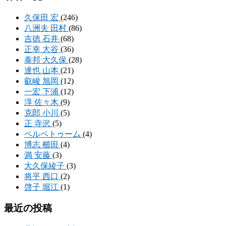
久保田 宏
(246)
八洲夫 田村
(86)
吉徳 石井
(68)
正幸 大谷
(36)
泰邦 大久保
(28)
達也 山本
(21)
叡峻 旭岡
(12)
一宏 下浦
(12)
淳 佐々木
(9)
克郎 小川
(5)
正 寺沢
(5)
ペルペトゥーム
(4)
博志 櫛田
(4)
満 安藤
(3)
大久保綾子
(3)
将平 西口
(2)
啓子 堀江
(1)
最近の投稿