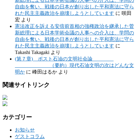
新総理による日本学術会議の人事への介入は、学問の
自由を奪い、戦後の日本が創り出した平和憲法に守ら
れた民主主義政治を崩壊しようとしています
に
咲田
宏
より
憲法改正を訴える安倍前首相の強権政治を継承した菅
新総理による日本学術会議の人事への介入は、学問の
自由を奪い、戦後の日本が創り出した平和憲法に守ら
れた民主主義政治を崩壊しようとしています
に
Takashi Takagaki
より
(第７章) ポスト石油の文明社会論
（要約）現代石油文明の次はどんな文
明か
に
峰田はるか
より
関連サイトリンク
カテゴリー
お知らせ
ゲストコラム