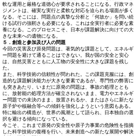
軟な運用と厳格な道徳心が要求されることになる。行政マネ
ジメントは、確実な実行と柔軟な対応を迫られる場面が多く
なる。そこには、問題点の真摯な分析と「何故か」を問い続
ける試行の強靭さも必要になる。これは全実行者に必要な素
養になる。このプロセスこそ、日本が課題解決に向けての大
きな未来への遺物になる。
５．創造と参加及び人の問題
今回の災害及び原発問題は、著気的な課題として、エネルギ
ー問題を避けて通ることはできない。我が国の安全と安心
は、自然災害とともに人工物の安全性に大きな課題を残し
た。
また、科学技術の信頼性が問われた。この課題克服には、創
造的な課題解決能力が大きな要素であるが、専門性の弊害に
も突きあたり、いまだに原発の問題は、事故の処理ととも
に、放射能の処理方法が確立されないまま、電力やエネルギ
ー問題での未決のまま、放置されるか、またはさらに新たな
原子炉や核融合等への傾斜を強化しようという意図もある。
特に輸出の構造が、世界の風潮として語られ、日本独自の選
択を避ける傾向になっている。
今こそ、これまで原発の安全性や原子力事業の危険性を指摘
した科学技術の復権を行い、未来創造への新たな展開や解決