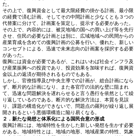
た。
その上で、復興資金として最大限経費の掛かる計画、最小限
の経費で済む計画、そしてその中間計画と少なくとも３つの
代替案に分けて、計画案を策定し、提示する必要があった。
その上で、内容的には、被災地域の国への買い上げ等を先行
させ、住民の必要な計画とは別に、広域地域への民間からの
産業育成を含めての復興計画の公募を行い、優れた、新しい
コンセプトによる、迅速で未来志向の計画案を採択する必要
があった。
復興には資金が必要であるが、これはいわば社会インフラ及
び産業振興への投資であり、投資効果を加味すれば、復興資
金以上の返済が期待されるものでもある。
しかし、官僚指導及び中央主導での計画が、総合計画になら
ず、断片的な計画になり、また各官庁の法的な壁に阻まれ
て、迅速な問題解決を遅れらせると言う愚行を依然として繰
り返しているのである。断片的な解決方法は、本質を見誤
り、課題の構造化ができないで、問題点の羅列が繰り返し展
開されるという悪循環構造に陥り易くなる。
２．新たな発想と体系化による国民合意の形成
復興計画には、地域特性を生かした新しい発想を生かす必要
がある。地域特性とは、地域の地形、地域産業の特性、気象