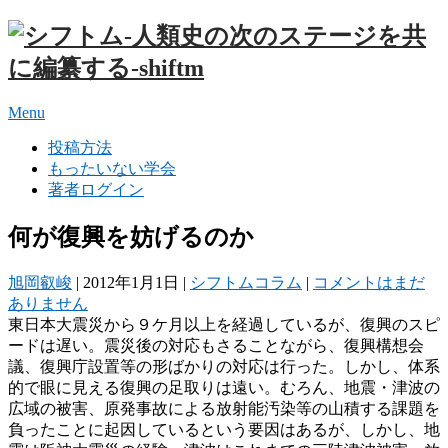
Menu
投稿方法
もったいない学会
著者ログイン
何が復興を妨げるのか
旭岡叡峻
|
2012年1月1日
|
シフトムコラム
|
コメントはまだ
ありません
東日本大震災から９ケ月以上を経過しているが、復興のスピ
ードは遅い。震災後の対応もさることながら、復興構想会
議、復興庁設置等の形ばかりの対応は行った。しかし、体系
的で眼に見える復興の足取りは遠い。むろん、地震・津波の
広域の被害、原発事故による放射能汚染等の山積する課題を
負ったことに起因しているという要因はあるが、しかし、地