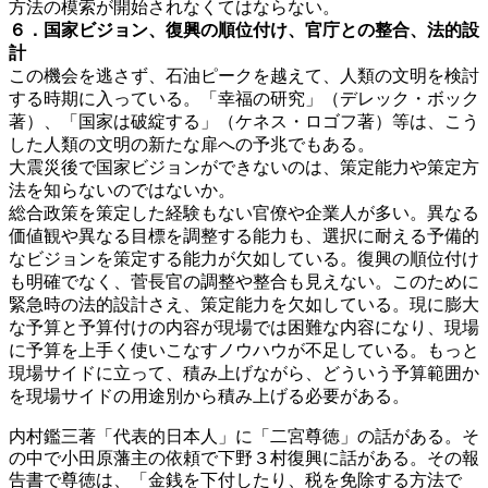
方法の模索が開始されなくてはならない。
６．国家ビジョン、復興の順位付け、官庁との整合、法的設
計
この機会を逃さず、石油ピークを越えて、人類の文明を検討
する時期に入っている。「幸福の研究」（デレック・ボック
著）、「国家は破綻する」（ケネス・ロゴフ著）等は、こう
した人類の文明の新たな扉への予兆でもある。
大震災後で国家ビジョンができないのは、策定能力や策定方
法を知らないのではないか。
総合政策を策定した経験もない官僚や企業人が多い。異なる
価値観や異なる目標を調整する能力も、選択に耐える予備的
なビジョンを策定する能力が欠如している。復興の順位付け
も明確でなく、菅長官の調整や整合も見えない。このために
緊急時の法的設計さえ、策定能力を欠如している。現に膨大
な予算と予算付けの内容が現場では困難な内容になり、現場
に予算を上手く使いこなすノウハウが不足している。もっと
現場サイドに立って、積み上げながら、どういう予算範囲か
を現場サイドの用途別から積み上げる必要がある。
内村鑑三著「代表的日本人」に「二宮尊徳」の話がある。そ
の中で小田原藩主の依頼で下野３村復興に話がある。その報
告書で尊徳は、「金銭を下付したり、税を免除する方法で