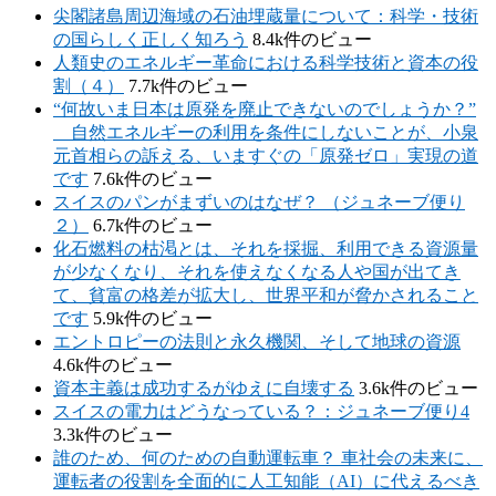
尖閣諸島周辺海域の石油埋蔵量について：科学・技術
の国らしく正しく知ろう
8.4k件のビュー
人類史のエネルギー革命における科学技術と資本の役
割（４）
7.7k件のビュー
“何故いま日本は原発を廃止できないのでしょうか？”
自然エネルギーの利用を条件にしないことが、小泉
元首相らの訴える、いますぐの「原発ゼロ」実現の道
です
7.6k件のビュー
スイスのパンがまずいのはなぜ？ （ジュネーブ便り
２）
6.7k件のビュー
化石燃料の枯渇とは、それを採掘、利用できる資源量
が少なくなり、それを使えなくなる人や国が出てき
て、貧富の格差が拡大し、世界平和が脅かされること
です
5.9k件のビュー
エントロピーの法則と永久機関、そして地球の資源
4.6k件のビュー
資本主義は成功するがゆえに自壊する
3.6k件のビュー
スイスの電力はどうなっている？：ジュネーブ便り4
3.3k件のビュー
誰のため、何のための自動運転車？ 車社会の未来に、
運転者の役割を全面的に人工知能（AI）に代えるべき