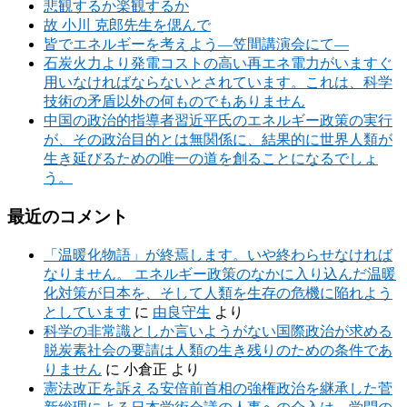
悲観するか楽観するか
故 小川 克郎先生を偲んで
皆でエネルギーを考えよう―笠間講演会にて―
石炭火力より発電コストの高い再エネ電力がいますぐ
用いなければならないとされています。これは、科学
技術の矛盾以外の何ものでもありません
中国の政治的指導者習近平氏のエネルギー政策の実行
が、その政治目的とは無関係に、結果的に世界人類が
生き延びるための唯一の道を創ることになるでしょ
う。
最近のコメント
「温暖化物語」が終焉します。いや終わらせなければ
なりません。 エネルギー政策のなかに入り込んだ温暖
化対策が日本を、そして人類を生存の危機に陥れよう
としています
に
由良守生
より
科学の非常識としか言いようがない国際政治が求める
脱炭素社会の要請は人類の生き残りのための条件であ
りません
に
小倉正
より
憲法改正を訴える安倍前首相の強権政治を継承した菅