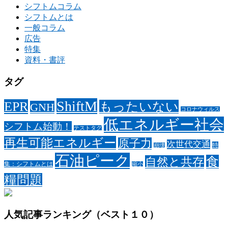
シフトムコラム
シフトムとは
一般コラム
広告
特集
資料・書評
タグ
ShiftM
EPR
もったいない
GNH
コロナウィルス
低エネルギー社会
シフトム始動！
テストタグ
再生可能エネルギー
原子力
次世代交通
特
崩壊
石油ピーク
食
自然と共存
集：シフトムとは
縮小
糧問題
人気記事ランキング（ベスト１０）