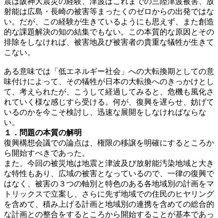
震は阪神大震災の経験、津波はこれまでの三陸津波被害、放
射能は広島・長崎の被害等まったくのゼロからの出発ではな
い。だが、この経験が生きているようにも思えず、また創造
的な課題解決の知の結集でもない。この本質的な原因とその
排除をしなければ、被害地及び被害者の貴重な犠牲が生きて
こない。
ある意味では「低エネルギー社会」への大転換期としての意
味付けによって、その犠牲が日本の大転換へのきっかけとし
て、考えられたが、こうして経過してみると、危機も風化さ
れていく様な感じすら受ける。何が、復興を遅らせ、妨げて
いるのかを今こそ検討し、迅速な展開をしなければならな
い。
１．問題の本質の解明
復興構想会議での論点は、権限の移譲を明確にするところか
ら開始すべきであった。
また、今回の被災地は地震と津波及び放射能汚染地域と大き
な特性もあり、広域の被害となっているので、一律の復興で
はなく、被害の３つの軸別と特色のある各地域別の計画をマ
トリックスで立案し、さらに先ず地域での住民のヒヤリング
を含めて、積み上げる計画と地域別の連携を含めての総合的
な計画との整合をするところから開始することが基本であっ