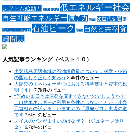
低エネルギー社会
シフトム始動！
テストタグ
再生可能エネルギー
原子力
次世代交通
特
崩壊
石油ピーク
食
自然と共存
集：シフトムとは
縮小
糧問題
人気記事ランキング（ベスト１０）
尖閣諸島周辺海域の石油埋蔵量について：科学・技術
の国らしく正しく知ろう
8.4k件のビュー
人類史のエネルギー革命における科学技術と資本の役
割（４）
7.7k件のビュー
“何故いま日本は原発を廃止できないのでしょうか？”
自然エネルギーの利用を条件にしないことが、小泉
元首相らの訴える、いますぐの「原発ゼロ」実現の道
です
7.6k件のビュー
スイスのパンがまずいのはなぜ？ （ジュネーブ便り
２）
6.7k件のビュー