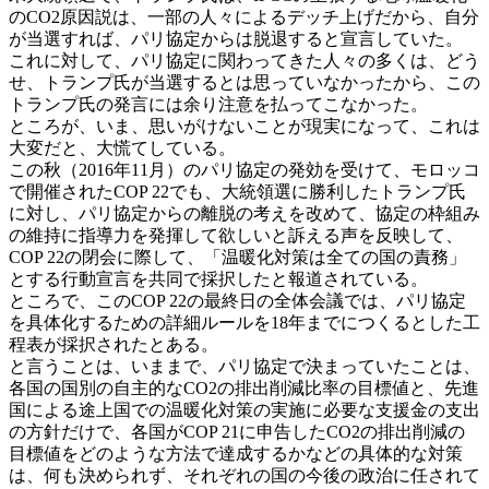
のCO2原因説は、一部の人々によるデッチ上げだから、自分
が当選すれば、パリ協定からは脱退すると宣言していた。
これに対して、パリ協定に関わってきた人々の多くは、どう
せ、トランプ氏が当選するとは思っていなかったから、この
トランプ氏の発言には余り注意を払ってこなかった。
ところが、いま、思いがけないことが現実になって、これは
大変だと、大慌てしている。
この秋（2016年11月）のパリ協定の発効を受けて、モロッコ
で開催されたCOP 22でも、大統領選に勝利したトランプ氏
に対し、パリ協定からの離脱の考えを改めて、協定の枠組み
の維持に指導力を発揮して欲しいと訴える声を反映して、
COP 22の閉会に際して、「温暖化対策は全ての国の責務」
とする行動宣言を共同で採択したと報道されている。
ところで、このCOP 22の最終日の全体会議では、パリ協定
を具体化するための詳細ルールを18年までにつくるとした工
程表が採択されたとある。
と言うことは、いままで、パリ協定で決まっていたことは、
各国の国別の自主的なCO2の排出削減比率の目標値と、先進
国による途上国での温暖化対策の実施に必要な支援金の支出
の方針だけで、各国がCOP 21に申告したCO2の排出削減の
目標値をどのような方法で達成するかなどの具体的な対策
は、何も決められず、それぞれの国の今後の政治に任されて