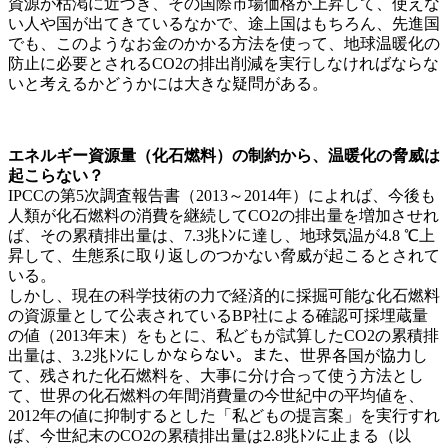
資源が枯渇に近づき、その国際市場価格が上昇して、使えな
い人や国が出てきているなかで、途上国はもちろん、先進国
でも、このようなお金のかかる方法を使って、地球温暖化の
防止に必要とされるCO2の排出削減を実行しなければならな
いと考えるかどうかには大きな疑問がある。
エネルギー資源量（化石燃料）の制約から、温暖化の脅威は
起こらない？
IPCCの第5次調査報告書（2013～2014年）によれば、今後も
人類が化石燃料の消費を継続してCO2の排出量を増加させれ
ば、その累積排出量は、7.3兆ﾄﾝに達し、地球気温が4.8 ℃上
昇して、生態系に取り返しのつかない脅威が起こるとされて
いる。
しかし、現在の科学技術の力で経済的に採掘可能な化石燃料
の資源量として公表されているBP社による確認可採埋蔵量
の値（2013年末）をもとに、私どもが試算したCO2の累積排
出量は、3.2兆ﾄﾝにしかならない。また、世界各国が協力し
て、残された化石燃料を、大事に分け合って使う方法とし
て、世界の化石燃料の年間消費量の今世紀中の平均値を、
2012年の値に抑制するとした「私どもの提言案」を実行すれ
ば、今世紀末のCO2の累積排出量は2.8兆ﾄﾝに止まる（以