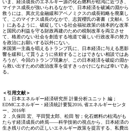
いま、経済成長のエネルギー源の化石燃料が枯渇に近づき、
マイナス成長が強いられるなかで、日本経済を破滅の淵から
救うには、異次元金融緩和アベノミクスの成長戦略を廃棄し
て、このマイナス成長のなかで、志賀櫻氏の著書（文献4、5
）にあるように、破綻している社会福祉政策の抜本的な改革
と国民の利益を守る財政再建のための税制改革を両立させ
て、格差のない社会を創造する地道で厳しい行政改革の努力
を政治にお願いする以外にない。
米国第一主義を唱えるトランプ氏に、日本経済に与える悪影
響を緩和して貰うように依頼することはできない相談ではあ
ろうが、今回のトランプ現象が、この日本経済を破綻の淵か
ら救い出すための政治改革を促すきっかけになれば幸いであ
る。
＜引用文献＞
１．日本エネルギー経済研究所 計量分析ユニット 編；
EDMCエネルギー・経済統計要覧2016, 省エネルギーセンタ
ー、2016年
２．久保田 宏、平田賢太郎、松田 智；化石燃料の枯渇がも
たらす経済成長の終焉――科学技術の視点から、日本経済の
生き残りのための正しいエネルギー政策を提言する、私費出