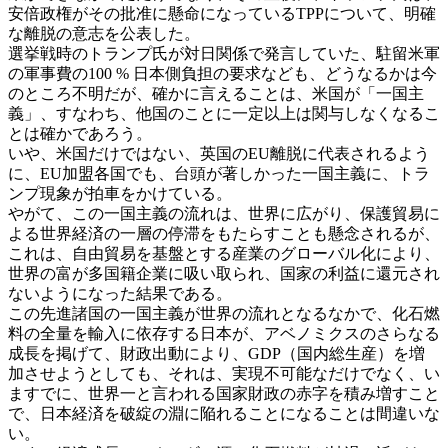
安倍政権がその批准に懸命になっているTPPについて、明確
な離脱の意志を公表した。
選挙戦時のトランプ氏が対日関係で発言していた、駐留米軍
の軍事費の100 % 日本側負担の要求なども、どうなるかは今
のところ不明だが、確かに言えることは、米国が「一国主
義」、すなわち、他国のことに一定以上は関与しなくなるこ
とは確かであろう。
いや、米国だけではない、英国のEU離脱に代表されるよう
に、EU加盟各国でも、台頭が著しかった一国主義に、トラ
ンプ現象が拍車をかけている。
やがて、この一国主義の流れは、世界に広がり、保護貿易に
よる世界経済の一層の停滞をもたらすことも懸念されるが、
これは、自由貿易を基盤とする産業のグローバル化により、
世界の富が多国籍企業に吸い取られ、国家の利益に還元され
ないようになった結果である。
この先進諸国の一国主義が世界の流れとなるなかで、化石燃
料の全量を輸入に依存する日本が、アベノミクスのさらなる
成長を掲げて、財政出動により、GDP（国内総生産）を増
加させようとしても、それは、実現不可能なだけでなく、い
ますでに、世界一と言われる国家財政の赤字を積み増すこと
で、日本経済を破綻の淵に陥れることになることは間違いな
い。