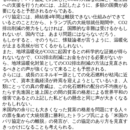
への支援を行うためには、上記したように、多額の国費が必
要になると予想されるからである。
パリ協定には、締結後4年間は離脱できない仕組みができて
いるとのことだから、トランプ氏の大統領就任期間中、CO2
排出削減の努力をしなければ、国際的な非難は受けるかもし
れないが、国内では、あまり問題にはならないだろう。
もしかすると、そのうちに、懐疑論者が言うように、温暖化
が止まる兆候が出てくるかもしれない。
また、地球温暖化がCO2に起因するとの科学的な証拠が得ら
れないなかで、CO2排出削減にお金をかける必要がないか
ら、地球温暖化対策としてのCO2排出削減の方法は見直され
るべきとの声が強くなって来ることも予想される。
さらには、成長のエネルギー源としての化石燃料が枯渇に近
づいて、資本主義経済が終焉を迎えようとしているいま、人
類にとっての真の脅威は、この化石燃料の配分の不均衡がも
たらす先進国と途上国との間の貧富の格差による世界平和の
侵害であるとの上記した私どもの懸念と同じ声が大きくなる
かもしれない。
米国内の余りにも大きくなった貧富の格差を問題にする人々
の票を集めて大統領選に勝利したトランプ氏による「米国の
パリ協定からの離脱」の発言が、この協定のあり方を見直す
きっかけになることも考えられる。