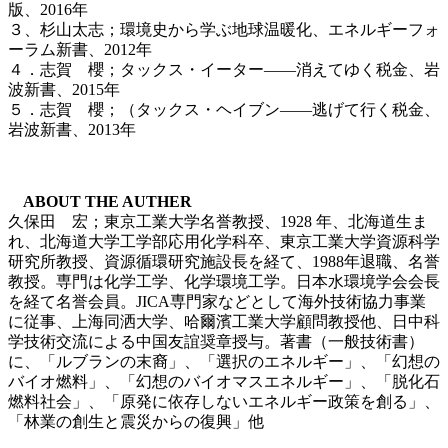
版、2016年
３、杉山太志；環境史から学ぶ地球温暖化、エネルギーフォ
ーラム新書、2012年
４．志賀 櫻；タックス・イーター――消えてゆく税金、岩
波新書、2015年
５．志賀 櫻；（タックス・ヘイブン――逃げて行く税金、
岩波新書、2013年
ABOUT THE AUTHER
久保田 宏；東京工業大学名誉教授、1928 年、北海道生ま
れ、北海道大学工学部応用化学科卒、東京工業大学資源科学
研究所教授、資源循環研究施設長を経て、1988年退職、名誉
教授。専門は化学工学、化学環境工学。日本水環境学会会長
を経て名誉会員。JICA専門家などとして海外技術協力事業
に従事、上海同洒大学、哈爾濱工業大学顧問教授他、日中科
学技術交流による中国友誼奨章授与。著書（一般技術書）
に、「ルブランの末裔」、「選択のエネルギー」、「幻想の
バイオ燃料」、「幻想のバイオマスエネルギー」、「脱化石
燃料社会」、「原発に依存しないエネルギー政策を創る」、
「林業の創生と震災からの復興」他