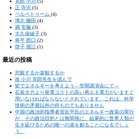
克郎 小川
(5)
正 寺沢
(5)
ペルペトゥーム
(4)
博志 櫛田
(4)
満 安藤
(3)
大久保綾子
(3)
将平 西口
(2)
啓子 堀江
(1)
最近の投稿
悲観するか楽観するか
故 小川 克郎先生を偲んで
皆でエネルギーを考えよう―笠間講演会にて―
石炭火力より発電コストの高い再エネ電力がいますぐ
用いなければならないとされています。これは、科学
技術の矛盾以外の何ものでもありません
中国の政治的指導者習近平氏のエネルギー政策の実行
が、その政治目的とは無関係に、結果的に世界人類が
生き延びるための唯一の道を創ることになるでしょ
う。