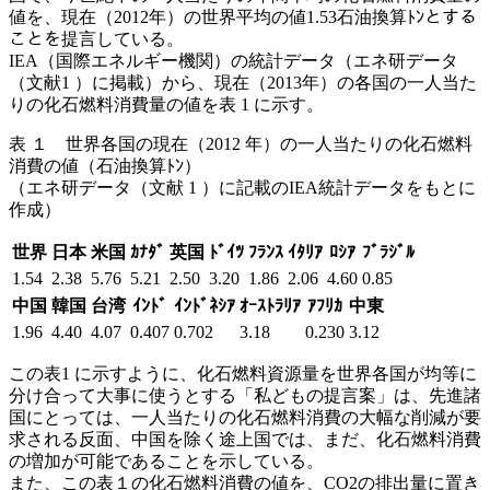
値を、現在（2012年）の世界平均の値1.53石油換算ﾄﾝとする
ことを提言している。
IEA（国際エネルギー機関）の統計データ（エネ研データ
（文献1 ）に掲載）から、現在（2013年）の各国の一人当た
りの化石燃料消費量の値を表 1 に示す。
表 １ 世界各国の現在（2012 年）の一人当たりの化石燃料
消費の値（石油換算ﾄﾝ）
（エネ研データ（文献 1 ）に記載のIEA統計データをもとに
作成）
世界
日本
米国
ｶﾅﾀﾞ
英国
ﾄﾞｲﾂ
ﾌﾗﾝｽ
ｲﾀﾘｱ
ﾛｼｱ
ﾌﾞﾗｼﾞﾙ
1.54
2.38
5.76
5.21
2.50
3.20
1.86
2.06
4.60
0.85
中国
韓国
台湾
ｲﾝﾄﾞ
ｲﾝﾄﾞﾈｼｱ
ｵｰｽﾄﾗﾘｱ
ｱﾌﾘｶ
中東
1.96
4.40
4.07
0.407
0.702
3.18
0.230
3.12
この表1 に示すように、化石燃料資源量を世界各国が均等に
分け合って大事に使うとする「私どもの提言案」は、先進諸
国にとっては、一人当たりの化石燃料消費の大幅な削減が要
求される反面、中国を除く途上国では、まだ、化石燃料消費
の増加が可能であることを示している。
また、この表１の化石燃料消費の値を、CO2の排出量に置き