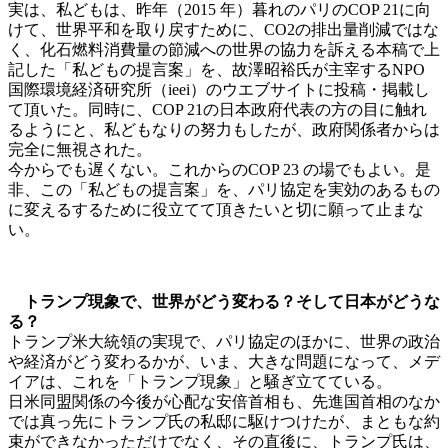
実は、私どもは、昨年（2015 年）暮れのパリのCOP 21に向
けて、世界平和を取り戻すために、CO2の排出量削減ではな
く、化石燃料消費量の節減への世界の協力を訴える本稿で上
記した「私どもの提言案」を、故澤昭裕氏が主宰するNPO
国際環境経済研究所（ieei）のウエブサイトに投稿・掲載し
て頂いた。同時に、COP 21の日本政府代表の方の目に触れ
るようにと、私どもなりの努力もしたが、政府関係者からは
完全に無視された。
今からでも遅くない。これからのCOP 23 の場でもよい。是
非、この「私どもの提言案」を、パリ協定を実効のあるもの
に変えるするために役立てて頂きたいと切に願って止まな
い。
トランプ現象で、世界がどう変わる？そして日本がどうな
る？
トランプ米大統領の実現で、パリ協定のほかに、世界の政治
や経済がどう変わるかが、いま、大きな問題になって、メデ
イアは、これを「トランプ現象」と騒ぎ立てている。
日米同盟関係の今後が心配な安倍首相も、先進国首相のなか
では真っ先にトランプ氏の私邸に駆けつけたが、まともな約
束ができなかっただけでなく、その直後に、トランプ氏は、