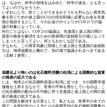
は、もはや、科学の領域をはみ出た「科学の迷走」とも言っ
てよいのでなかろうか。
いずれにしろ、防ぐことができるかどうかも判らない異常気
象を防ぐための途上国のCO2の排出削減に必要なお金を先進
国が負担するとして、そのお金のやりとりがCOP 21での協
議の対象になっている。
何のことはない。COP 21の協議は、先進国と途上国の間の
貧富の格差を解消するための両者間の金銭取引の場になって
しまったと言ってよい。何ともおかしな話である。
すなわち、この異常気象に関係した途上国と先進国の金銭取
引は、地球温暖化と離れて、別の場で協議されるべきである
（文献 2 参照）。
温暖化より怖いのは化石燃料消費の枯渇による国際的な貧富
の格差の拡大である
いま、地球上の化石燃料資源が枯渇に近づき、その国際市場
価格が上昇するなかで、世界の平和を脅かしているのは、こ
の化石燃料の配分の不均衡に伴う先進国と途上国との間の貧
富の格差の拡大である。
この問題を解決する方策として、私どもは、世界中の全ての
国で、今世紀中の一人当たりの年間平均の化石燃料消費量の