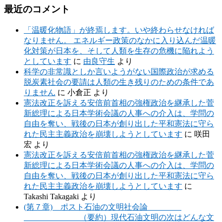
最近のコメント
「温暖化物語」が終焉します。いや終わらせなければ
なりません。 エネルギー政策のなかに入り込んだ温暖
化対策が日本を、そして人類を生存の危機に陥れよう
としています
に
由良守生
より
科学の非常識としか言いようがない国際政治が求める
脱炭素社会の要請は人類の生き残りのための条件であ
りません
に
小倉正
より
憲法改正を訴える安倍前首相の強権政治を継承した菅
新総理による日本学術会議の人事への介入は、学問の
自由を奪い、戦後の日本が創り出した平和憲法に守ら
れた民主主義政治を崩壊しようとしています
に
咲田
宏
より
憲法改正を訴える安倍前首相の強権政治を継承した菅
新総理による日本学術会議の人事への介入は、学問の
自由を奪い、戦後の日本が創り出した平和憲法に守ら
れた民主主義政治を崩壊しようとしています
に
Takashi Takagaki
より
(第７章) ポスト石油の文明社会論
（要約）現代石油文明の次はどんな文