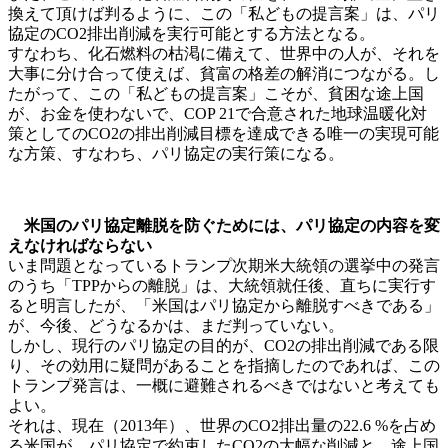
換えて頂けば判るように、この「私どもの提言案」は、パリ
協定のCO2排出削減を実行可能とする方法となる。
すなわち、化石燃料の枯渇に備えて、世界中の人が、それを
大事に分け合って使えば、貧富の格差の解消につながる。し
たがって、この「私どもの提言案」こそが、貧困な途上国
が、お金を使わないで、COP 21で合意された地球温暖化対
策としてのCO2の排出削減目標を達成できる唯一の実現可能
な方策、すなわち、パリ協定の実行策になる。
米国のパリ協定離脱を防ぐためには、パリ協定の内容を変
えなければならない
いま問題となっているトランプ次期米大統領の選挙中の発言
のうち「TPPからの離脱」は、大統領就任後、直ちに実行す
ると明言したが、「米国はパリ協定から離脱すべきである」
が、今後、どうなるかは、まだ判っていない。
しかし、現行のパリ協定の目的が、CO2の排出削減である限
り、その効用に疑問があることを指摘したのであれば、この
トランプ発言は、一概に避難されるべきではないと考えても
よい。
それは、現在（2013年）、世界のCO2排出量の22.6 %を占め
る米国が、パリ協定で約束したCO2の大幅な削減と、途上国