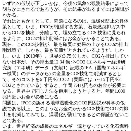
いずれの仮説が正しいかは、今後の気象の観測結果によって
明らかにされるであろうが、その結果が出るまでには時間が
かかる。
それはともかくとして、問題になるのは、温暖化防止の具体
策として、いま、IPCCが推奨する方策、石炭燃焼排ガス中
からCO2を抽出、分離して、埋め立てる CCS 技術に見られ
るように、CO2の排出削減にはお金がかかることである。
現在、このCCS技術が、最も確実に効果の上がるCO2の排出
削減策で、しかも、最も安価だとされているようだ。しか
し、いま（2013年）、世界の3.75 % しか、CO2を排出してい
ない日本が、その排出量12.34 億ﾄﾝ-CO2 (エネルギー経済研
究所（エネ研）データ（文献1）記載のIEA（国際エネルギ
ー機関）のデータから) の全量をCCS技術で削減するとし
て、そのコストを6 千円/ﾄﾝ-CO2（実際には 5～15千円/ﾄﾝ-
CO2とされている）すると、年間 7.4兆円ものお金が必要に
なる。世界中で同じ方法を適用しようとすると、年間1,000
兆円近いお金が必要になる。
問題は、IPCCの訴える地球温暖化のCO2原因説が科学の仮
説である以上、このようなお金のかかるCCS技術でCO2の排
出を削減してみても、温暖化が防止できるとの保証がないこ
とである。
いま、世界経済の成長のエネルギー源となっている化石燃料