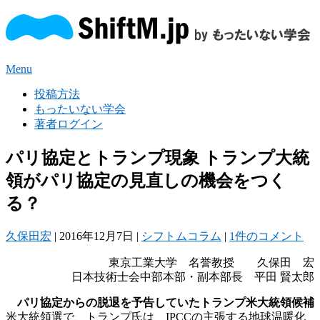
Menu
投稿方法
もったいない学会
著者ログイン
パリ協定とトランプ現象 トランプ大統
領がパリ協定の見直しの機会をつく
る？
久保田宏
|
2016年12月7日
|
シフトムコラム
|
1件のコメント
東京工業大学 名誉教授 久保田 宏
日本技術士会中部本部・副本部長 平田 賢太郎
パリ協定からの脱退を予告していたトランプ米大統領候補
米大統領選で、トランプ氏は、IPCCの主張する地球温暖化