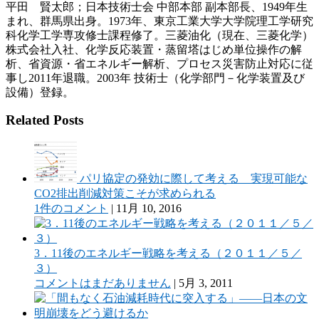
平田 賢太郎；日本技術士会 中部本部 副本部長、1949年生
まれ、群馬県出身。1973年、東京工業大学大学院理工学研究
科化学工学専攻修士課程修了。三菱油化（現在、三菱化学）
株式会社入社、化学反応装置・蒸留塔はじめ単位操作の解
析、省資源・省エネルギー解析、プロセス災害防止対応に従
事し2011年退職。2003年 技術士（化学部門－化学装置及び
設備）登録。
Related Posts
パリ協定の発効に際して考える 実現可能な
CO2排出削減対策こそが求められる
1件のコメント
|
11月 10, 2016
3．11後のエネルギー戦略を考える（２０１１／５／
３）
コメントはまだありません
|
5月 3, 2011