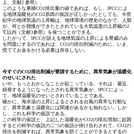
上、文献2 参照）。
このような累積CO2排出量の値であれば、もし、IPCCによ
る地球温暖化のCO2原因の仮説が正しかったとしても、今世
紀中の地球気温の上昇幅は、地球環境の歴史のなかで、人類
が、何とか我慢ができたとされている大気温度の上昇幅の2
℃以内（文献3参照）を保つことができる。
したがって、IPCCが訴える地球気温の上昇による脅威のみ
を問題にするのであれば、CO2の排出削減のために、いま、
慌ててお金をかける必要は存在しない。
今すぐのCO2排出削減が要請するために、異常気象が温暖化
のせいにされた
いや、もっとおかしなことが起こっている。それは、最近、
頻発するようになったとされる異常気象が、IPCCによっ
て、地球温暖化のせいとされていることである。
確かに、海水温の上昇によるとされる台風の異常な行動な
ど、異常気象と温暖化には関連があるかも知れない。しか
し、これも科学の仮説である。
この科学の仮説と、上記した温暖化がCO2の排出増加に起因
するとの科学の仮説の二つの仮説が掛け合わされて、CO2の
排出を削減すれば、異常気象を防ぐことができるとするの