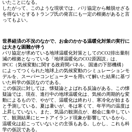
いたことになる。
したがって、このような現状では、パリ協定から離脱せざる
を得ないとするトランプ氏の発言にも一定の根拠があると言
ってもよい。
世界経済の不況のなかで、お金のかかる温暖化対策の実行に
は大きな困難が伴う
パリ協定が求めている地球温暖化対策としてのCO2排出量削
減の根拠となっている「地球温暖化のCO2原因説」は、
IPCC（気候変動に関する政府間パネル、国連の下部機構）
によってつくられた地球上の気候変動のシミュレーションモ
デルを、スーパーコンピューターを用いて解いた結果に基づ
いた科学の仮説なのである。
この仮説に対しては、懐疑論とよばれる反論がある。この懐
疑論では、現在、進行中の地球温暖化は、気候の周期的な変
動によるもので、やがて、温暖化は終わり、寒冷化が始まる
と予測している。夏は暑いが、冬は寒くて、年平均の温度は
上昇していない。また、気温の観測点が、都会に集中してい
て、観測結果にヒートアイランド現象が影響しているから、
温暖化は起こっていないとの主張もある。しかし、これも科
学の仮説である。