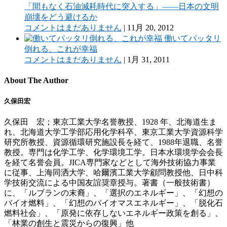
「間もなく石油減耗時代に突入する」——日本の文明
崩壊をどう避けるか
コメントはまだありません
|
11月 20, 2012
働いてパッタリ
倒れる、これが幸福
コメントはまだありません
|
1月 31, 2011
About The Author
久保田宏
久保田 宏；東京工業大学名誉教授、1928 年、北海道生ま
れ、北海道大学工学部応用化学科卒、東京工業大学資源科学
研究所教授、資源循環研究施設長を経て、1988年退職、名誉
教授。専門は化学工学、化学環境工学。日本水環境学会会長
を経て名誉会員。JICA専門家などとして海外技術協力事業
に従事、上海同洒大学、哈爾濱工業大学顧問教授他、日中科
学技術交流による中国友誼奨章授与。著書（一般技術書）
に、「ルブランの末裔」、「選択のエネルギー」、「幻想の
バイオ燃料」、「幻想のバイオマスエネルギー」、「脱化石
燃料社会」、「原発に依存しないエネルギー政策を創る」、
「林業の創生と震災からの復興」他