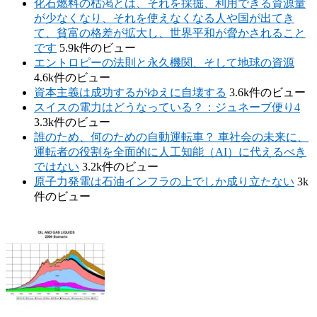
化石燃料の枯渇とは、それを採掘、利用できる資源量
が少なくなり、それを使えなくなる人や国が出てき
て、貧富の格差が拡大し、世界平和が脅かされること
です
5.9k件のビュー
エントロピーの法則と永久機関、そして地球の資源
4.6k件のビュー
資本主義は成功するがゆえに自壊する
3.6k件のビュー
スイスの電力はどうなっている？：ジュネーブ便り4
3.3k件のビュー
誰のため、何のための自動運転車？ 車社会の未来に、
運転者の役割を全面的に人工知能（AI）に代えるべき
ではない
3.2k件のビュー
原子力発電は石油インフラの上でしか成り立たない
3k
件のビュー