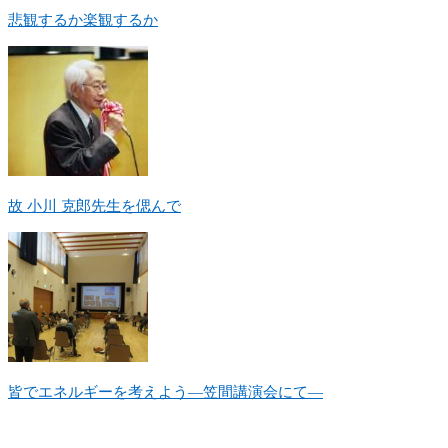
悲観するか楽観するか
故 小川 克郎先生を偲んで
皆でエネルギーを考えよう―笠間講演会にて―