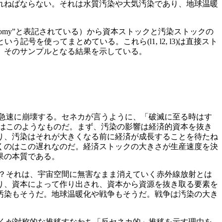
れねばならない。それは水質汚染や大気汚染であり、地球温暖
omy”と表記されている）から資本ストックと汚染ストックの
記号を使ってまとめている。これら(l1, l2, l3)は直接スト
、そのサンプルとなる結果を示している。
急速に崩壊する。セネカが言うように、「破滅に至る時はす
はこのようなものだ。まず、汚染の影響は経済的資本を抜き
り、汚染はそれが大きくなる前に経済が成長することを待たね
くのはこの遅れなのだ。経済ストックの大きさが生産速度を決
効果の本質である。
？それは、宇宙空間に無害なまま消えていく赤外線放射とは
り、資本によって作り出され、資本から資源を抜き取る要素を
汚染もそうだ。地球温暖化や戦争もそうだ。戦争は汚染の大き
くが対称的な推移すなわち「反セネカ的」推移を示す理由を