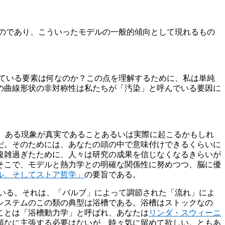
のであり、こういったモデルの一般的傾向として現れるもの
ている要素は何なのか？この点を理解するために、私は単純
の曲線形状の非対称性は私たちが「汚染」と呼んでいる要因に
の見解は、ある現象が真実であることあるいは実際に起こるかもしれ
だ。そのためには、あなたの頭の中で意味付けできるくらいに
が複雑過ぎたために、人々は研究の成果を信じなくなるきらいが
そこで、モデルと熱力学との明確な関係性に努めつつ、脳に優
ル、そしてストア哲学」
の要旨である。
いる。それは、「バルブ」によって調節された「流れ」によ
システムのこの類の典型は浴槽である。浴槽はストックなの
ことは「浴槽動力学」と呼ばれ、あなたは
リンダ・スウィーニ
頑なに主張する必要はないが、時々気に留めて欲しい。ともあ