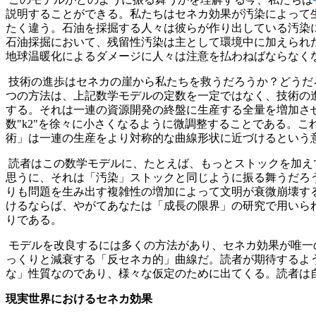
説明することができる。私たちはセネカ効果が汚染によって
たく違う。石油を採掘する人々は彼らが作り出している汚染
石油採掘において、残留性汚染は主として環境中に加えられ
地球温暖化によるダメージに人々は注意を払わねばならなく
技術の進歩はセネカの崖から私たちを救うだろうか？どうだ
つの方法は、上記数学モデルの定数を一定ではなく、技術の進
する。それは一連の資源開発の終盤に生産する全量を増加させる
数"k2"を徐々に小さくなるように微調整することである。
術」は一連の生産をより対称的な曲線形状に近づけるという
読者はこの数学モデルに、たとえば、もっとストックを加え
思うに、それは「汚染」ストックと同じように振る舞うだろ
りも問題を生み出す複雑性の増加によって文明が衰微崩壊す
けるならば、やがてあなたは「成長の限界」の研究で用いら
りである。
モデルを改良するには多くの方法があり、セネカ効果が唯一
っくりと減衰する「反セネカ的」曲線だ。読者が期待するよ
な」性質なのであり、様々な仮定のために出てくる。読者は
現実世界におけるセネカ効果