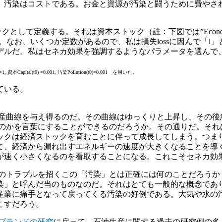
。汚染はコストである。お金と資源が汚染と闘うために費やさ
として定義する。それは資本ストック（註：下図では”Econ
お、いくつか定数があるので、私は損失lossに因んで「l」という
デルだ。私はセネカ効果を強調するようなパラメータを選んで
 資本Capital(t0) =0.001, 汚染Pollution(t0)=0.001 を用いた。
ている。
産曲線を与え得るのだ。その曲線はゆっくりと上昇し、その後
るのかを言葉にすることができるのだろうか。その通りだ。それ
ックは経済ストックを育むことに伴って成長してしまう。つま
て、経済から漏れ出すエネルギーの速度が大きくなることを導
タが速く小さくなるのを看取することになる。これこそセネカ
のトラブルを招くこの「汚染」とは正確には何のことだろうか
染」と呼んだ当のものなのだ。それはとても一般的な概念であ
産業に痛手となって戻ってくる汚染の好例である。大気や水の
起こすだろう。
ブランドの研究
に戻って、石油生産に関する過去の研究例の多