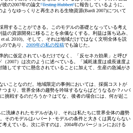
彼の2007年の論文
"Testing Hubbert"
に報告しているように、
ようなゆっくりと再生される生物資源(Bardi 2007)について
採用することができる。このモデルの基礎となっている考え
利益の資源開発に移ることを余儀なくする。利益は落ち込み、
al. 2010)。そして、それは地域だけではなく文明全体を説
ものであり、
2009年の私の投稿
でも論じた。
準的に仮定されているだけでなく、「反セネカ効果」と呼び
（2007）は次のように述べている。「減耗速度は成長速度よ
付随してすでに懸念されていることに加えて、生産の急減がさ
ないことなのだ。地域限定の事例においては、採掘コストが
？つまり、世界全体の趨勢を吟味するならばどうなるか？ハバ
とに挑戦するのだろうか？はてな、後者の場合には、何が起こ
らに洗練されたモデルがあり、それは私たちに世界全体の趨勢
た。そのモデルはハバート･モデルの条件と大きくは異ならない
考えている。次に示すのは、2004年のバージョンにおける