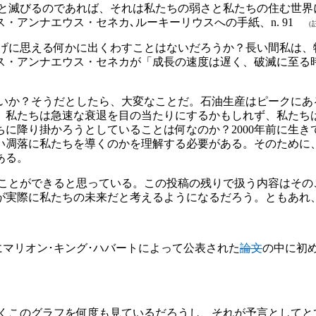
と滅びるのであれば、それは私たちの弱さと私たちの住む世界
・アンナエウス・セネカ､ルーキーリウスへの手紙、n. 91
（
げに思える何かに出くわすことはないだろうか？長い間私は、
ス・アンナエウス・セネカが「成長の速度は遅く、破滅に至る
いか？そうだとしたら、大変なことだ。石油生産はピークにあ
、私たちは急速な衰退を目の当たりにするかもしれず、私たち
に降り掛かろうとしていることは何なのか？2000年前に生
い凋落に私たちを導くのかを理解する必要がある。そのために
ある。
ことができると思っている。この投稿の残りで扱う内容はその
が実際に私たちの未来だと考えるようになるだろう。ともあれ
にマリオン･キング･ハバートによって公表された
論文
の中に初
くこのグラフを何度も見ているだろうし、それが予言としてと