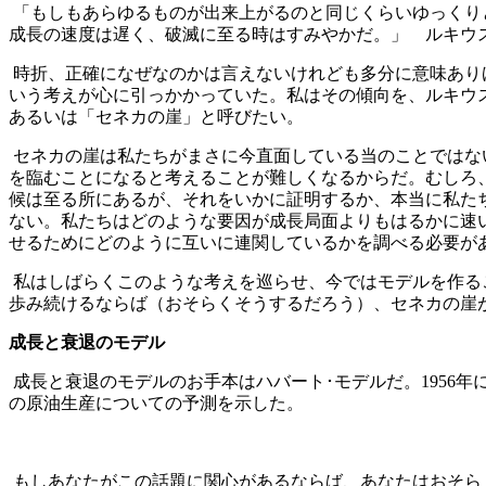
「もしもあらゆるものが出来上がるのと同じくらいゆっくり
成長の速度は遅く、破滅に至る時はすみやかだ。」 ルキウス
時折、正確になぜなのかは言えないけれども多分に意味あり
いう考えが心に引っかかっていた。私はその傾向を、ルキウ
あるいは「セネカの崖」と呼びたい。
セネカの崖は私たちがまさに今直面している当のことではな
を臨むことになると考えることが難しくなるからだ。むしろ
候は至る所にあるが、それをいかに証明するか、本当に私たち
ない。私たちはどのような要因が成長局面よりもはるかに速
せるためにどのように互いに連関しているかを調べる必要が
私はしばらくこのような考えを巡らせ、今ではモデルを作る
歩み続けるならば（おそらくそうするだろう）、セネカの崖
成長と衰退のモデル
成長と衰退のモデルのお手本はハバート･モデルだ。1956年
の原油生産についての予測を示した。
もしあなたがこの話題に関心があるならば、あなたはおそら