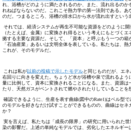
れ、浴槽がどのように満たされるのか、また、流れ出るのか
れねばならないのだ。これこそ熱力学の第一法則である。あ
のだ。つまるところ、浴槽の排水口から水が流れ出すという
それでは、経済システムが再生不可能な資源をどのように開
（たとえば、金属）に変換され得るという考えにもとづくエ
拠する主要な資源だ。そして、「資本」と呼ぶもう一つの箱
「石油産業」あるいは文明全体を表している。私たちは、熱
これが、そのモデルだ。
これは私が
以前の投稿で示したモデル
と同じものだが、エネ
右回りに向きを変えた。ちょうど水が浴槽や泉で流れるよう
量に比例して、資本に変換されることになる。また、資源は一
たり、天然ガスがベントされて燃やされたりしていること
確認できるように、生産を表す曲線(図中のRate1)はベル
のモデルを好きなだけ試すことができるものの、曲線はセネ
か？
実を言えば、私たちは「成長の限界」の研究に用いられた世
染の影響だ。上述の単純なモデルでは、劣化したエネルギー