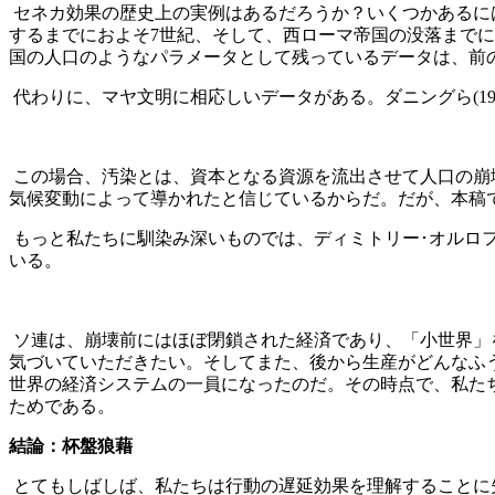
セネカ効果の歴史上の実例はあるだろうか？いくつかあるに
するまでにおよそ7世紀、そして、西ローマ帝国の没落まで
国の人口のようなパラメータとして残っているデータは、前
代わりに、マヤ文明に相応しいデータがある。ダニングら(19
この場合、汚染とは、資本となる資源を流出させて人口の崩
気候変動によって導かれたと信じているからだ。だが、本稿
もっと私たちに馴染み深いものでは、ディミトリー･オルロ
いる。
ソ連は、崩壊前にはほぼ閉鎖された経済であり、「小世界」
気づいていただきたい。そしてまた、後から生産がどんなふ
世界の経済システムの一員になったのだ。その時点で、私た
ためである。
結論：杯盤狼藉
とてもしばしば、私たちは行動の遅延効果を理解することに