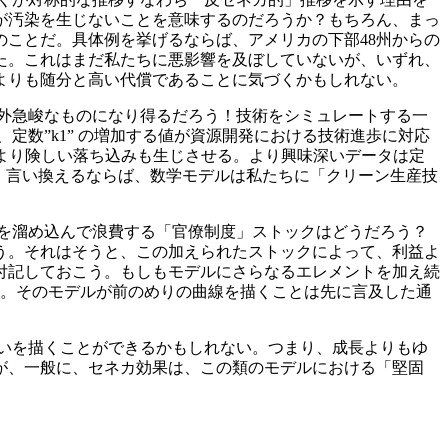
が汚染を生じないことを意味するのだろうか？もちろん、まっ
ことだ。具体例を挙げるならば、アメリカの下部48州からの
た。これはまだ私たちに悪影響を及ぼしていないが、いずれ、
よりも随分と高い代償であることに気づくかもしれない。
外急峻なものになり得るだろう！技術をシミュレートする一
定数”k1” の増加する値が資源開発における技術進歩に対応
後のより険しい落ち込みも生じさせる。より興味深いデータは定
る。言い換えるならば、数学モデルは私たちに「クリーン生産技
を溜め込んで浪費する「官僚制度」ストックはどうだろう？
う。それはそうと、この加えられたストックによって、利益よ
付記しておこう。もしもモデルにさらなるエレメントを加え続
う。そのモデルが前のめりの曲線を描くことは先に言及した通
いを描くことができるかもしれない。つまり、成長よりもゆ
が、一般に、セネカ効果は、この類のモデルにおける「堅固