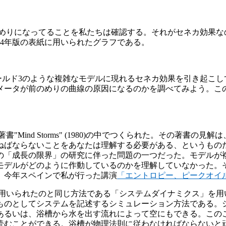
めりになってることを私たちは確認する。それがセネカ効果な
04年版の表紙に用いられたグラフである。
ールド3のような複雑なモデルに現れるセネカ効果を引き起こし
メータが前のめりの曲線の原因になるのかを調べてみよう。こ
する）
ind Storms" (1980)の中でつくられた。その著書
ねばならないことをあなたは理解する必要がある、というもの
年の「成長の限界」の研究に伴った問題の一つだった。モデル
モデルがどのように作動しているのかを理解していなかった。
、今年スペインで私が行った講演
「エントロピー、ピークオイ
用いられたのと同じ方法である「システムダイナミクス」を用
ものとしてシステムを記述するシミュレーション方法である。
あるいは、浴槽から水を出す流れによって空にもできる。この
読むことができる。浴槽が物理法則に従わなければならないと