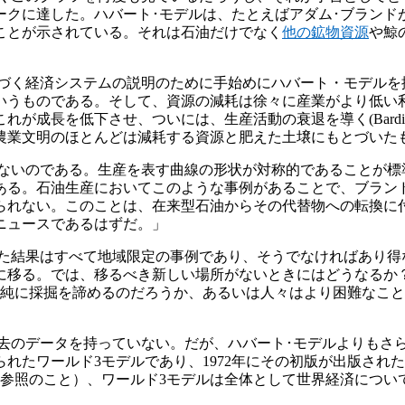
ークに達した。ハバート･モデルは、たとえばアダム･ブランドが
ことが示されている。それは石油だけでなく
他の鉱物資源
や鯨の
づく経済システムの説明のために手始めにハバート・モデルを
いうものである。そして、資源の減耗は徐々に産業がより低い
長を低下させ、ついには、生産活動の衰退を導く(Bardi et 
農業文明のほとんどは減耗する資源と肥えた土壌にもとづいた
ないのである。生産を表す曲線の形状が対称的であることが標
る。石油生産においてこのような事例があることで、ブランド
られない。このことは、在来型石油からその代替物への転換に
るニュースであるはずだ。」
た結果はすべて地域限定の事例であり、そうでなければあり得
に移る。では、移るべき新しい場所がないときにはどうなるか
単純に採掘を諦めるのだろうか、あるいは人々はより困難なこ
去のデータを持っていない。だが、ハバート･モデルよりもさ
れたワールド3モデルであり、1972年にその初版が出版され
参照のこと）、ワールド3モデルは全体として世界経済について