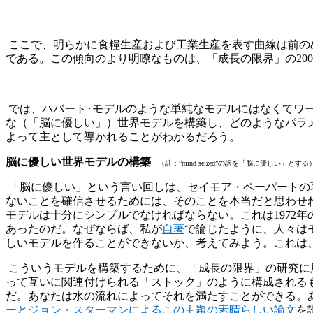
ここで、明らかに食糧生産および工業生産を表す曲線は前の
である。この傾向のより明瞭なものは、「成長の限界」の20
では、ハバート･モデルのような単純なモデルにはなくてワ
な（「脳に優しい」）世界モデルを構築し、どのようなパラ
よって主として導かれることがわかるだろう。
脳に優しい世界モデルの構築
（註：”mind seized”の訳を「脳に優しい」と
「脳に優しい」という言い回しは、セイモア・ペーパートの著書"M
ないことを確信させるためには、そのことを本当だと思わせ
モデルは十分にシンプルでなければならない。これは1972
あったのだ。なぜならば、私が
自著
で論じたように、人々は
しいモデルを作ることができないか、考えてみよう。これは
こういうモデルを構築するために、「成長の限界」の研究に
って互いに関連付けられる「ストック」のように構成される
だ。あなたは水の流れによってそれを満たすことができる。
ーとジョン・スターマンによるこの主題の素晴らしい論文
を