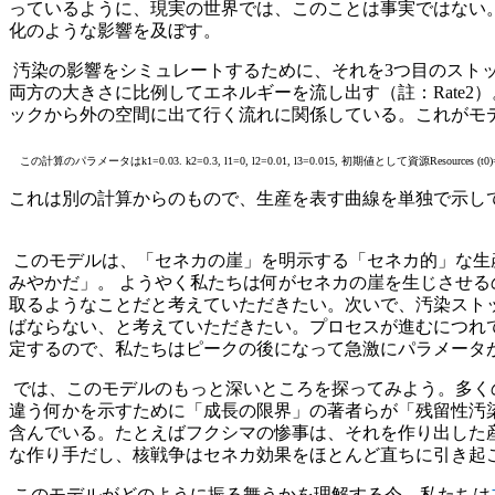
っているように、現実の世界では、このことは事実ではない
化のような影響を及ぼす。
汚染の影響をシミュレートするために、それを3つ目のストック
両方の大きさに比例してエネルギーを流し出す（註：Rate2）。な
ックから外の空間に出て行く流れに関係している。これがモ
この計算のパラメータはk1=0.03. k2=0.3, l1=0, l2=0.01, l3=0.015, 初期値として資源Resources (t0)=1,
これは別の計算からのもので、生産を表す曲線を単独で示し
このモデルは、「セネカの崖」を明示する「セネカ的」な生
みやかだ」。 ようやく私たちは何がセネカの崖を生じさせ
取るようなことだと考えていただきたい。次いで、汚染スト
ばならない、と考えていただきたい。プロセスが進むにつれ
定するので、私たちはピークの後になって急激にパラメー
では、このモデルのもっと深いところを探ってみよう。多く
違う何かを示すために「成長の限界」の著者らが「残留性汚
含んでいる。たとえばフクシマの惨事は、それを作り出した
な作り手だし、核戦争はセネカ効果をほとんど直ちに引き
このモデルがどのように振る舞うかを理解する今、私たちは