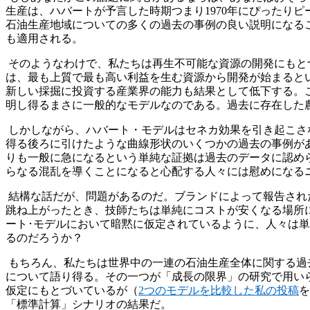
生産は、ハバートが予言した時期つまり1970年にぴったりピ
石油生産地域についての多くの過去の事例の良い説明になる
も適用される。
そのようなわけで、私たちは再生不可能な資源の開発にもと
は、最も上質で最も高い利益を生む資源から開発が始まると
新しい採掘に投資する産業界の能力も結果として低下する。これが成
明し得るまさに一般的なモデルなのである。過去に存在した
しかしながら、ハバート・モデルはセネカ効果を引き起こさ
得る後ろに引けたような曲線形状のいくつかの過去の事例があ
りも一般に急になるという単純な証拠は過去のデータに認め
らなる混乱を導くことになると心配する人々には慰めにな
結構な話だが、問題があるのだ。ブランドによって報告され
跳ね上がったとき、技師たちは単純にコストが安くなる場所
ート･モデルにおいて暗黙に仮定されているように、人々は
るのだろうか？
もちろん、私たちは世界中の一連の石油生産全体に関する過
について語り得る。その一つが「成長の限界」の研究で用いら
仮定にもとづいているが（
2つのモデルを比較した私の投稿
を
「標準計算」シナリオの結果だ。