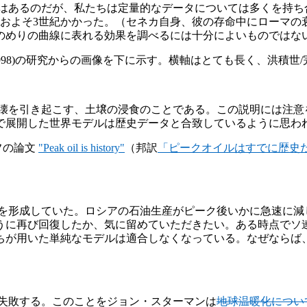
はあるのだが、私たちは定量的なデータについては多くを持ち
におよそ3世紀かかった。（セネカ自身、彼の存命中にローマの
のめりの曲線に表れる効果を調べるには十分によいものではな
98)の研究からの画像を下に示す。横軸はとても長く、洪積世/完
壊を引き起こす、土壌の浸食のことである。この説明には注意
で展開した世界モデルは歴史データと合致しているように思わ
フの論文
"Peak oil is history"
（邦訳
「ピークオイルはすでに歴史
を形成していた。ロシアの石油生産がピーク後いかに急速に減
うに再び回復したか、気に留めていただきたい。ある時点でソ
ちが用いた単純なモデルは適合しなくなっている。なぜならば
失敗する。このことをジョン・スターマンは
地球温暖化につい