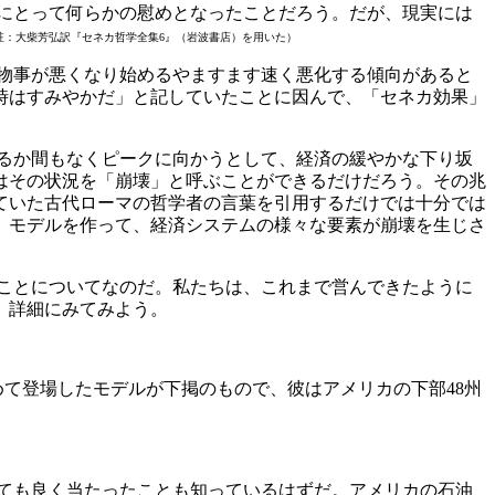
にとって何らかの慰めとなったことだろう。だが、現実には
註：大柴芳弘訳『セネカ哲学全集6』（岩波書店）を用いた）
物事が悪くなり始めるやますます速く悪化する傾向があると
時はすみやかだ」と記していたことに因んで、「セネカ効果」
るか間もなくピークに向かうとして、経済の緩やかな下り坂
はその状況を「崩壊」と呼ぶことができるだけだろう。その兆
きていた古代ローマの哲学者の言葉を引用するだけでは十分では
、モデルを作って、経済システムの様々な要素が崩壊を生じさ
ことについてなのだ。私たちは、これまで営んできたように
、詳細にみてみよう。
めて登場したモデルが下掲のもので、彼はアメリカの下部48州
ても良く当たったことも知っているはずだ。アメリカの石油