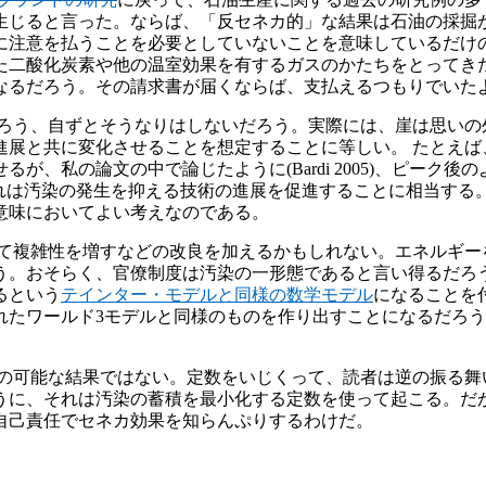
生じると言った。ならば、「反セネカ的」な結果は石油の採掘
に注意を払うことを必要としていないことを意味しているだけの
た二酸化炭素や他の温室効果を有するガスのかたちをとってき
なるだろう。その請求書が届くならば、支払えるつもりでいた
ろう、自ずとそうなりはしないだろう。実際には、崖は思いの
展と共に変化させることを想定することに等しい。 たとえば、
が、私の論文の中で論じたように(Bardi 2005)、ピーク
これは汚染の発生を抑える技術の進展を促進することに相当す
意味においてよい考えなのである。
て複雑性を増すなどの改良を加えるかもしれない。エネルギー
う。おそらく、官僚制度は汚染の一形態であると言い得るだろ
るという
テインター・モデルと同様の数学モデル
になることを
れたワールド3モデルと同様のものを作り出すことになるだろ
の可能な結果ではない。定数をいじくって、読者は逆の振る舞
うに、それは汚染の蓄積を最小化する定数を使って起こる。だ
自己責任でセネカ効果を知らんぷりするわけだ。