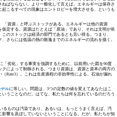
さねばならない。より一般化して言えば、エネルギーは保存さ
に起こるすべての現象はエントロピーを増大させる、というも
、「資源」と呼ぶストックがある。エネルギーは他の資源
を仮定する。資源はたとえば「原油」であり、それは文明が依
。このストックは経済の部門であるとも言い得る。つまり、
ク、さらには低温の熱の散逸までのエネルギーの流れを描く。
に「劣化」する事実を強調するために、以前用いた図を90度
ックによって制御される。つまり資源は、資源と資本の両方の
Rate3）。これは生産過程の非効率性による。石油が漏れ
モデル
に等しい。問題は、3つの定数の値を変えてあなたはこ
ということなのだ。はてな、私たちは何を忘れているのだろう
いるものは汚染であり、あるいは、もっとうまく言えば、汚
に影響を及ぼしていないということになる。だが、私たちが知