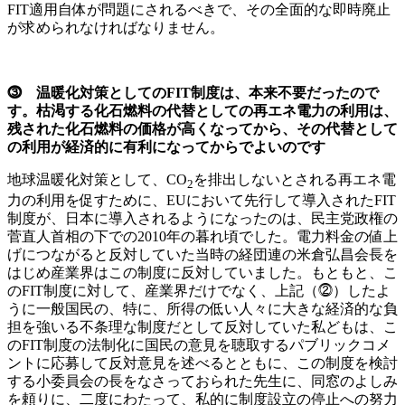
FIT適用自体が問題にされるべきで、その全面的な即時廃止
が求められなければなりません。
⓷ 温暖化対策としてのFIT制度は、本来不要だったので
す。枯渇する化石燃料の代替としての再エネ電力の利用は、
残された化石燃料の価格が高くなってから、その代替として
の利用が経済的に有利になってからでよいのです
地球温暖化対策として、CO
を排出しないとされる再エネ電
2
力の利用を促すために、EUにおいて先行して導入されたFIT
制度が、日本に導入されるようになったのは、民主党政権の
菅直人首相の下での2010年の暮れ頃でした。電力料金の値上
げにつながると反対していた当時の経団連の米倉弘昌会長を
はじめ産業界はこの制度に反対していました。もともと、こ
のFIT制度に対して、産業界だけでなく、上記（⓶）したよ
うに一般国民の、特に、所得の低い人々に大きな経済的な負
担を強いる不条理な制度だとして反対していた私どもは、こ
のFIT制度の法制化に国民の意見を聴取するパブリックコメ
ントに応募して反対意見を述べるとともに、この制度を検討
する小委員会の長をなさっておられた先生に、同窓のよしみ
を頼りに、二度にわたって、私的に制度設立の停止への努力