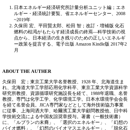
日本エネルギー経済研究所計量分析ユニット編；エネ
ルギー・経済統計要覧、省エネルギーセンター、2008
~2019年
久保田 宏、平田賢太郎、松田 智；改訂・増補版 化石
燃料の枯渇がもたらす経済成長の終焉—科学技術の視
点から、日本経済の生き残りのための正しいエネルギ
ー政策を提言する、電子出版 Amazon Kindle版 2017年2
月
ABOUT THE AUTHER
久保田 宏；東京工業大学名誉教授、1928 年、北海道生ま
れ、北海道大学工学部応用化学科卒、東京工業大学資源科学
研究所教授、資源循環研究施設長を経て、1988年退職、名誉
教授。専門は化学工学、化学環境工学。日本水環境学会会長
を経て名誉会員。JICA専門家などとして海外技術協力事業
に従事、上海同洒大学、哈爾濱工業大学顧問教授他、日中科
学技術交流による中国友誼奨章授与。著書（一般技術書）
に、「ルブランの末裔」、「選択のエネルギー」、「幻想の
バイオ燃料」、「幻想のバイオマスエネルギー」、「脱化石