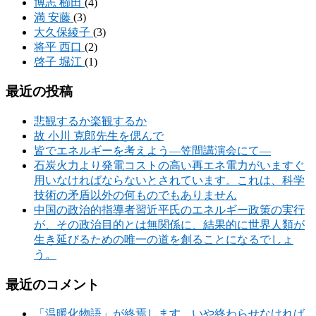
博志 櫛田
(4)
満 安藤
(3)
大久保綾子
(3)
将平 西口
(2)
啓子 堀江
(1)
最近の投稿
悲観するか楽観するか
故 小川 克郎先生を偲んで
皆でエネルギーを考えよう―笠間講演会にて―
石炭火力より発電コストの高い再エネ電力がいますぐ
用いなければならないとされています。これは、科学
技術の矛盾以外の何ものでもありません
中国の政治的指導者習近平氏のエネルギー政策の実行
が、その政治目的とは無関係に、結果的に世界人類が
生き延びるための唯一の道を創ることになるでしょ
う。
最近のコメント
「温暖化物語」が終焉します。いや終わらせなければ