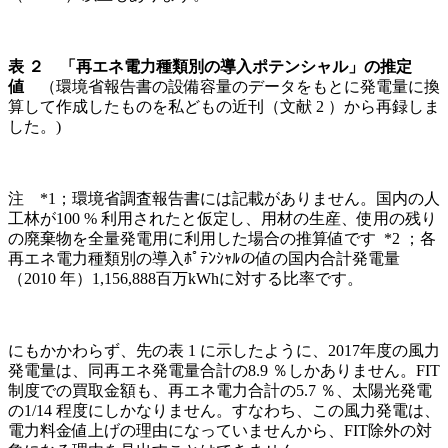
表 ２ 「再エネ電力種類別の導入ポテンシャル」の推定
値
（環境省報告書の設備容量のデータをもとに発電量に換
算して作成したものを私どもの近刊（文献 2 ）から再録しま
した。)
注 *1；環境省調査報告書には記載がありません。国内の人
工林が100 % 利用されたと仮定し、用材の生産、使用の残り
の廃棄物を全量発電用に利用した場合の推算値です *2 ；各
再エネ電力種類別の導入ﾎﾟﾃﾝｼｬﾙの値の国内合計発電量
（2010 年）1,156,888百万kWhに対する比率です。
にもかかわらず、先の表 1 に示したように、2017年度の風力
発電量は、同再エネ発電量合計の8.9 ％しかありません。FIT
制度での買取金額も、再エネ電力合計の5.7 ％、太陽光発電
の1/14 程度にしかなりません。すなわち、この風力発電は、
電力料金値上げの理由になっていませんから、FIT除外の対