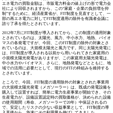
エネ電力の買取金額は、市販電力料金の値上げの形で電力会
社により回収されますから、この“家庭・企業の負担増を抑
制”するために、経済産業省が、FIT制度を見直すとして、一
部の再エネ電力に対してFIT制度適用の除外を有識者会議に
諮り了承を得たとされています。
2012年7月にFIT制度が導入されてから、この制度の適用対象
とされているのは、太陽光、風力、中小水力、地熱、バイオ
マスの各発電ですが、今回、このFIT制度の除外の対象とさ
れているのは、大規模太陽光と風力です。同じ太陽光発電に
は、FIT制度が導入される以前から用いられてきた家庭用の
小規模太陽光発電がありますが、この家庭用太陽光発電は、
中小水力やバイオマス、さらに、地熱発電などとともに、地
域での活用に必要だとして、現行のFITの枠組みを維持する
とされています。
ところで、今回、FIT制度の適用除外の対象とされた事業用
の大規模太陽光発電（メガソーラー）は、既成の発電設備を
購入して設置すれば、簡単に電力生産事業が開始でき、その
生産電力が、設備設置認定時の買取価格が、決められた設備
の使用期間（寿命、メガソーラーで20年）中保証されるの
で、安定したリスクの少ない収益事業として、FIT制度の導
入直後から、急速にその利用量を伸ばしてきました。