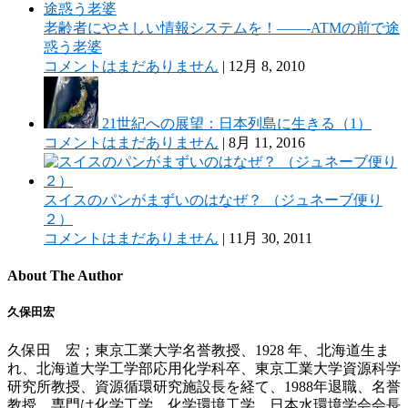
老齢者にやさしい情報システムを！——-ATMの前で途
惑う老婆
コメントはまだありません
|
12月 8, 2010
21世紀への展望：日本列島に生きる（1）
コメントはまだありません
|
8月 11, 2016
スイスのパンがまずいのはなぜ？ （ジュネーブ便り
２）
コメントはまだありません
|
11月 30, 2011
About The Author
久保田宏
久保田 宏；東京工業大学名誉教授、1928 年、北海道生ま
れ、北海道大学工学部応用化学科卒、東京工業大学資源科学
研究所教授、資源循環研究施設長を経て、1988年退職、名誉
教授。専門は化学工学、化学環境工学。日本水環境学会会長