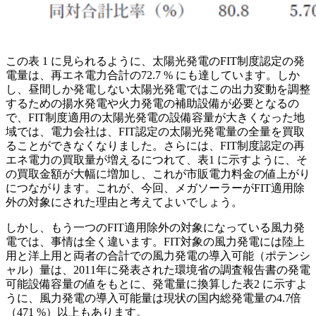
この表 1 に見られるように、太陽光発電のFIT制度認定の発
電量は、再エネ電力合計の72.7 % にも達しています。しか
し、昼間しか発電しない太陽光発電ではこの出力変動を調整
するための揚水発電や火力発電の補助設備が必要となるの
で、FIT制度適用の太陽光発電の設備容量が大きくなった地
域では、電力会社は、FIT認定の太陽光発電量の全量を買取
ることができなくなりました。さらには、FIT制度認定の再
エネ電力の買取量が増えるにつれて、表1 に示すように、そ
の買取金額が大幅に増加し、これが市販電力料金の値上がり
につながります。これが、今回、メガソーラーがFIT適用除
外の対象にされた理由と考えてよいでしょう。
しかし、もう一つのFIT適用除外の対象になっている風力発
電では、事情は全く違います。FIT対象の風力発電には陸上
用と洋上用と両者の合計での風力発電の導入可能（ポテンシ
ャル）量は、2011年に発表された環境省の調査報告書の発電
可能設備容量の値をもとに、発電量に換算した表2 に示すよ
うに、風力発電の導入可能量は現状の国内総発電量の4.7倍
（471 %）以上もあります。