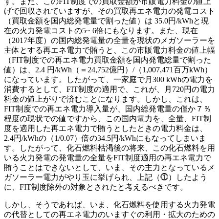
す。また、このFIT制度での買取金額が市販電力料金の値上
げで回収されていますが、その買取再エネ電力の発電コスト
（買取金額を国内総発電量で割った値）は 35.0円/kWhと現
在の火力発電コストの5~ 6倍にもなります。また、現在
（2017年度）の国内総発電量の全量を現状のメガソーラーを
主体とする再エネ電力で賄うと、この市販電力料金の値上幅
（FIT制度での再エネ電力買取金額を国内発電総量で割った
値）は、2.4 円/kWh（＝24,752億円）/（1,007,471百万kWh）
になっています。したがって、一家庭で月300 kWhの電力を
消費するとして、FIT制度の適用で、これが、月720円の電力
料金の値上がりで済むことになります。しかし、これは、
FIT制度での再エネ電力導入量が、国内総発電量の僅か７％
程度の現状での値ですから、この国内電力を、全量、FIT制
度を適用した再エネ電力で賄うとしたときの電力料金は、
2.4円/kWhの（1/0.07）倍の34.5円/kWhにもなってしまいま
す。したがって、化石燃料枯渇後の将来、この化石燃料を用
いる火力発電の発電量の全量をFIT制度適用の再エネ電力で
賄うことはできないとして、いま、その主力となっているメ
ガソーラー電力がやり玉に挙げられ、上記（⓵）したよう
に、FIT制度除外の対象とされたと考えるべきです。
しかし、そうであれば、いま、化石燃料を使用する火力発電
の代替としての再エネ電力のいますぐの利用・拡大のための