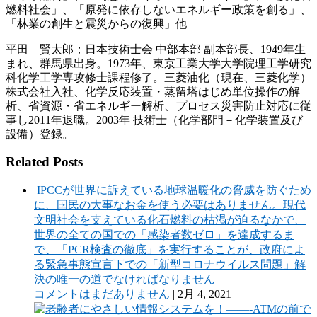
燃料社会」、「原発に依存しないエネルギー政策を創る」、
「林業の創生と震災からの復興」他
平田 賢太郎；日本技術士会 中部本部 副本部長、1949年生
まれ、群馬県出身。1973年、東京工業大学大学院理工学研究
科化学工学専攻修士課程修了。三菱油化（現在、三菱化学）
株式会社入社、化学反応装置・蒸留塔はじめ単位操作の解
析、省資源・省エネルギー解析、プロセス災害防止対応に従
事し2011年退職。2003年 技術士（化学部門－化学装置及び
設備）登録。
Related Posts
IPCCが世界に訴えている地球温暖化の脅威を防ぐため
に、国民の大事なお金を使う必要はありません。現代
文明社会を支えている化石燃料の枯渇が迫るなかで、
世界の全ての国での「感染者数ゼロ」を達成するま
で、「PCR検査の徹底」を実行することが、政府によ
る緊急事態宣言下での「新型コロナウイルス問題」解
決の唯一の道でなければなりません
コメントはまだありません
|
2月 4, 2021