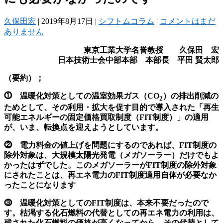
久保田宏
|
2019年8月17日
|
シフトムコラム
|
コメントはまだ
ありません
東京工業大学名誉教授 久保田 宏
日本技術士会中部本部 本部長 平田
賢太郎
（要約）；
⓵ 温暖化対策としての温室効果ガス（CO
）の排出削減の
2
ためとして、その利用・拡大を促す目的で導入された「再生
可能エネルギーの固定価格買取制度（FIT制度）」の適用
が、いま、転換点を迎えようとしています。
⓶ 電力料金の値上げを問題にするのであれば、FIT制度の
除外対象は、大規模太陽光発電（メガソーラー）だけでもよ
かったはずでした。このメガソーラーがFIT制度の除外対象
にされたことは、再エネ電力のFIT制度適用自体が必要なか
ったことになります
⓷ 温暖化対策としてのFIT制度は、本来不要だったので
す。枯渇する化石燃料の代替としての再エネ電力の利用は、
残された化石燃料の価格が高くなってから、その代替として