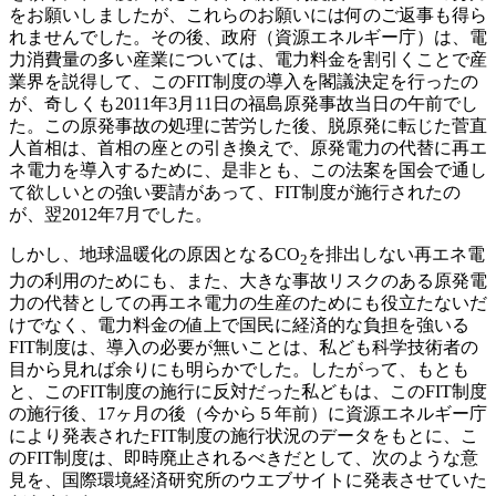
をお願いしましたが、これらのお願いには何のご返事も得ら
れませんでした。その後、政府（資源エネルギー庁）は、電
力消費量の多い産業については、電力料金を割引くことで産
業界を説得して、このFIT制度の導入を閣議決定を行ったの
が、奇しくも2011年3月11日の福島原発事故当日の午前でし
た。この原発事故の処理に苦労した後、脱原発に転じた菅直
人首相は、首相の座との引き換えで、原発電力の代替に再エ
ネ電力を導入するために、是非とも、この法案を国会で通し
て欲しいとの強い要請があって、FIT制度が施行されたの
が、翌2012年7月でした。
しかし、地球温暖化の原因となるCO
を排出しない再エネ電
2
力の利用のためにも、また、大きな事故リスクのある原発電
力の代替としての再エネ電力の生産のためにも役立たないだ
けでなく、電力料金の値上で国民に経済的な負担を強いる
FIT制度は、導入の必要が無いことは、私ども科学技術者の
目から見れば余りにも明らかでした。したがって、もとも
と、このFIT制度の施行に反対だった私どもは、このFIT制度
の施行後、17ヶ月の後（今から５年前）に資源エネルギー庁
により発表されたFIT制度の施行状況のデータをもとに、こ
のFIT制度は、即時廃止されるべきだとして、次のような意
見を、国際環境経済研究所のウエブサイトに発表させていた