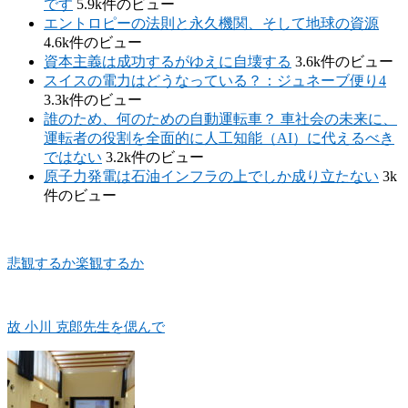
です
5.9k件のビュー
エントロピーの法則と永久機関、そして地球の資源
4.6k件のビュー
資本主義は成功するがゆえに自壊する
3.6k件のビュー
スイスの電力はどうなっている？：ジュネーブ便り4
3.3k件のビュー
誰のため、何のための自動運転車？ 車社会の未来に、
運転者の役割を全面的に人工知能（AI）に代えるべき
ではない
3.2k件のビュー
原子力発電は石油インフラの上でしか成り立たない
3k
件のビュー
悲観するか楽観するか
故 小川 克郎先生を偲んで