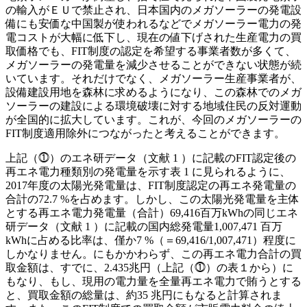
の輸入がＥＵで禁止され、日本国内のメガソーラーの発電設
備にも安価な中国製が使われるなどでメガソーラー電力の発
電コストが大幅に低下し、現在の値下げされた生産電力の買
取価格でも、FIT制度の認定を希望する事業者数が多くて、
メガソーラーの発電量を減少させることができない状態が続
いています。それだけでなく、メガソーラー生産事業者が、
設備建設用地を森林に求めるようになり、この森林でのメガ
ソーラーの建設による環境破壊に対する地域住民の反対運動
が全国的に拡大しています。これが、今回のメガソーラーの
FIT制度適用除外につながったと考えることができます。
上記（⓵）のエネ研データ（文献 1 ）に記載のFIT認定後の
再エネ電力種類別の発電量を示す表 1 に見られるように、
2017年度の太陽光発電量は、FIT制度認定の再エネ発電量の
合計の72.7 %を占めます。しかし、この太陽光発電量を主体
とする再エネ電力発電量（合計）69,416百万kWhの同じエネ
研データ（文献 1 ）に記載の国内総発電量1,007,471 百万
kWhに占める比率は、僅か7 %（＝69,416/1,007,471）程度に
しかなりません。にもかかわらず、この再エネ電力合計の買
取金額は、すでに、2.435兆円（上記（⓵）の表１から）に
もなり、もし、現用の電力量を全量再エネ電力で賄うとする
と、買取金額の総量は、約35 兆円にもなると計算されま