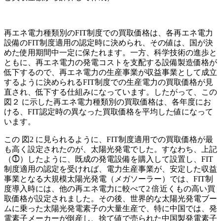
再エネ電力種類別のFIT制度での買取価格は、各再エネ電力
設備のFIT制度適用の認定時に決められ、その値は、国が決
めた使用期間中一定に保たれます。一方、科学技術の進歩と
ともに、再エネ電力の発電コストを支配する設備製造価格が
低下するので、再エネ電力の生産事業が収益事業として成立
するように決められるFIT制度での生産電力の買取価格が見
直され、低下する仕組みになっています。したがって、この
図２ に示した再エネ電力種類別の買取価格は、各年度にお
ける、FIT認定時の異なった買取価格を平均した値になって
います。
この 図2 に見られるように、FIT制度適用での買取価格が最
も高く設定されたのが、太陽光発電でした。すなわち、上記
（⓵）したように、既成の発電設備を購入して設置し、FIT
制度適用の認定を受ければ、電力生産事業が、安定した収益
事業となる大規模太陽光発電（メガソーラー）では、FIT制
度導入時には、他の再エネ電力に較べて2 倍近くもの高い買
取価格が設定されました。その後、世界的な太陽光発電ブー
ムに乗った太陽光発電素子の大量生産で、特に中国では、発
電素子メーカーが倒産し、捨て値で売られた中国製発電素子