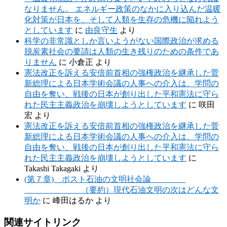
なりません。 エネルギー政策のなかに入り込んだ温暖
化対策が日本を、そして人類を生存の危機に陥れよう
としています
に
由良守生
より
科学の非常識としか言いようがない国際政治が求める
脱炭素社会の要請は人類の生き残りのための条件であ
りません
に
小倉正
より
憲法改正を訴える安倍前首相の強権政治を継承した菅
新総理による日本学術会議の人事への介入は、学問の
自由を奪い、戦後の日本が創り出した平和憲法に守ら
れた民主主義政治を崩壊しようとしています
に
咲田
宏
より
憲法改正を訴える安倍前首相の強権政治を継承した菅
新総理による日本学術会議の人事への介入は、学問の
自由を奪い、戦後の日本が創り出した平和憲法に守ら
れた民主主義政治を崩壊しようとしています
に
Takashi Takagaki
より
(第７章) ポスト石油の文明社会論
（要約）現代石油文明の次はどんな文
明か
に
峰田はるか
より
関連サイトリンク