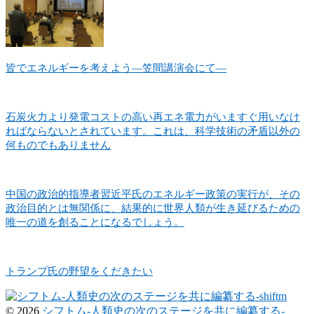
皆でエネルギーを考えよう―笠間講演会にて―
石炭火力より発電コストの高い再エネ電力がいますぐ用いなけ
ればならないとされています。これは、科学技術の矛盾以外の
何ものでもありません
中国の政治的指導者習近平氏のエネルギー政策の実行が、その
政治目的とは無関係に、結果的に世界人類が生き延びるための
唯一の道を創ることになるでしょう。
トランプ氏の野望をくだきたい
© 2026
シフトム-人類史の次のステージを共に編纂する-