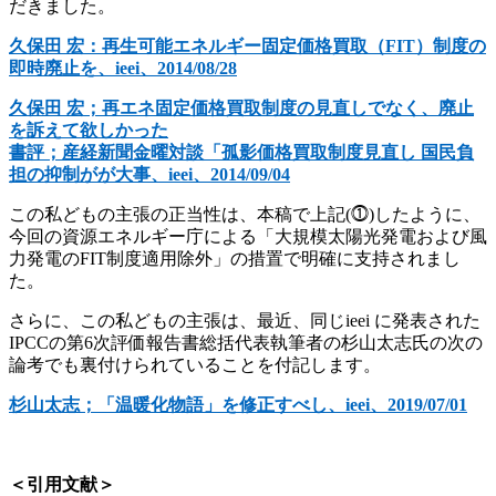
だきました。
久保田 宏：再生可能エネルギー固定価格買取（FIT）制度の
即時廃止を、ieei、2014/08/28
久保田 宏；再エネ固定価格買取制度の見直しでなく、廃止
を訴えて欲しかった
書評；産経新聞金曜対談「孤影価格買取制度見直し 国民負
担の抑制がが大事、
ieei、2014/09/04
この私どもの主張の正当性は、本稿で上記(⓵)したように、
今回の資源エネルギー庁による「大規模太陽光発電および風
力発電のFIT制度適用除外」の措置で明確に支持されまし
た。
さらに、この私どもの主張は、最近、同じieei に発表された
IPCCの第6次評価報告書総括代表執筆者の杉山太志氏の次の
論考でも裏付けられていることを付記します。
杉山太志；「温暖化物語」を修正すべし、ieei、2019/07/01
＜引用文献＞