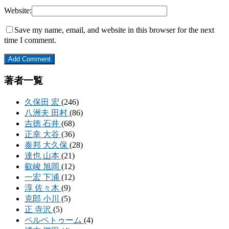
Website:
Save my name, email, and website in this browser for the next
time I comment.
著者一覧
久保田 宏
(246)
八洲夫 田村
(86)
吉徳 石井
(68)
正幸 大谷
(36)
泰邦 大久保
(28)
達也 山本
(21)
叡峻 旭岡
(12)
一宏 下浦
(12)
淳 佐々木
(9)
克郎 小川
(5)
正 寺沢
(5)
ペルペトゥーム
(4)