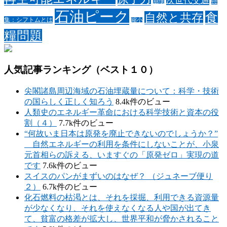
次世代交通
特
崩壊
石油ピーク
食
自然と共存
集：シフトムとは
縮小
糧問題
人気記事ランキング（ベスト１０）
尖閣諸島周辺海域の石油埋蔵量について：科学・技術
の国らしく正しく知ろう
8.4k件のビュー
人類史のエネルギー革命における科学技術と資本の役
割（４）
7.7k件のビュー
“何故いま日本は原発を廃止できないのでしょうか？”
自然エネルギーの利用を条件にしないことが、小泉
元首相らの訴える、いますぐの「原発ゼロ」実現の道
です
7.6k件のビュー
スイスのパンがまずいのはなぜ？ （ジュネーブ便り
２）
6.7k件のビュー
化石燃料の枯渇とは、それを採掘、利用できる資源量
が少なくなり、それを使えなくなる人や国が出てき
て、貧富の格差が拡大し、世界平和が脅かされること