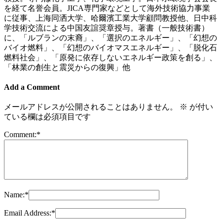
を経て名誉会員。JICA専門家などとして海外技術協力事業
に従事、上海同洒大学、哈爾濱工業大学顧問教授他、日中科
学技術交流による中国友誼奨章授与。著書（一般技術書）
に、「ルブランの末裔」、「選択のエネルギー」、「幻想の
バイオ燃料」、「幻想のバイオマスエネルギー」、「脱化石
燃料社会」、「原発に依存しないエネルギー政策を創る」、
「林業の創生と震災からの復興」他
Add a Comment
メールアドレスが公開されることはありません。
※
が付い
ている欄は必須項目です
Comment:
*
Name:
*
Email Address:
*