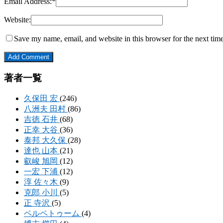
Email Address:
*
Website:
Save my name, email, and website in this browser for the next tim
著者一覧
久保田 宏
(246)
八洲夫 田村
(86)
吉徳 石井
(68)
正幸 大谷
(36)
泰邦 大久保
(28)
達也 山本
(21)
叡峻 旭岡
(12)
一宏 下浦
(12)
淳 佐々木
(9)
克郎 小川
(5)
正 寺沢
(5)
ペルペトゥーム
(4)