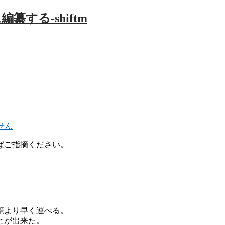
せん
ばご指摘ください。
。
籠より早く運べる。
とが出来た。