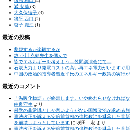
博志 櫛田
(4)
満 安藤
(3)
大久保綾子
(3)
将平 西口
(2)
啓子 堀江
(1)
最近の投稿
悲観するか楽観するか
故 小川 克郎先生を偲んで
皆でエネルギーを考えよう―笠間講演会にて―
石炭火力より発電コストの高い再エネ電力がいますぐ用
中国の政治的指導者習近平氏のエネルギー政策の実行が
最近のコメント
「温暖化物語」が終焉します。いや終わらせなければな
由良守生
より
科学の非常識としか言いようがない国際政治が求める脱
憲法改正を訴える安倍前首相の強権政治を継承した菅新
を崩壊しようとしています
に
咲田 宏
より
憲法改正を訴える安倍前首相の強権政治を継承した菅新