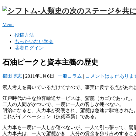
Menu
投稿方法
もったいない学会
著者ログイン
石油ピークと資本主義の歴史
櫛田博志
|
2011年1月6日
|
一般コラム
|
コメントはまだありま
素人考えを書いているだけですので、事実に反する点があれ
江戸時代の主な旅客輸送サービスは、駕籠（カゴ)であった。
二人の人間がかついで、一度に一人の客しか運べない。
明治になると、人力車が発明され、駕籠は急速に駆逐された
これがイノベーション（技術革新）である。
人力車も一度に一人しか運べないが、一人で引っ張って、駕
人力車夫は、一人で駕籠かき二人分の賃金を独り占めするこ