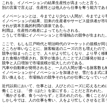
これを、イノベーションの結果生産性が高まったと言う。
別の言葉で言えば、生産性とは他人から仕事を奪う能力であ
イノベーションとは、今までより少ない人間が、今までより
イノベーションの結果、旧来の生産者やサービス提供者が市
それが資本主義的利潤の源泉である。
利潤は、生産性の格差によってもたらされる。
こうして市場にイノベーションと市場独占の競争が生まれた
ここで、もしも江戸時代と明治時代のマーケットの規模が同
ところが幸いなことに、旅客輸送のニーズの方も増えたので
競争が始まったことで、人々がより忙しくなり、より早く移
また食糧が増産され、医学が進歩したことで人口爆発が始ま
競争と人口増加で市場規模が拡大したのである。
汽車や自動車が発明されると、一人の人間が運べる旅客数も
イノベーションがイノベーションを加速させ、雪だるま式に
言い換えると、市場独占の競争そのものが仕事になっていっ
近代以前において、仕事とは、人びとのニーズに応えるため
働くことは、「傍（はた）を楽にする」ことだと言われた。
「働かざる者、食うべからず」と言われたのも、働くことが
しかし今では、人の仕事を奪い、人をより忙しくさせると言