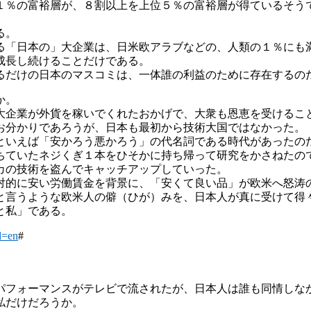
１％の富裕層が、８割以上を上位５％の富裕層が得ているそう
る。
る「日本の」大企業は、日米欧アラブなどの、人類の１％にも
成長し続けることだけである。
るだけの日本のマスコミは、一体誰の利益のために存在するの
か。
大企業が外貨を稼いでくれたおかげで、大衆も恩恵を受けるこ
お分かりであろうが、日本も最初から技術大国ではなかった。
といえば「安かろう悪かろう」の代名詞である時代があったの
ちていたネジくぎ１本をひそかに持ち帰って研究をかさねたの
カの技術を盗んでキャッチアップしていった。
対的に安い労働賃金を背景に、「安くて良い品」が欧米へ怒涛
と言うような欧米人の僻（ひが）みを、日本人が真に受けて得
と私」である。
l=en
#
パフォーマンスがテレビで流されたが、日本人は誰も同情しな
私だけだろうか。