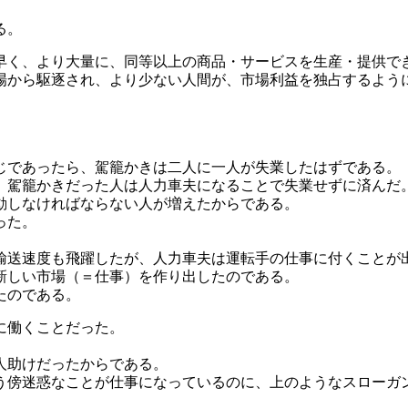
る。
早く、より大量に、同等以上の商品・サービスを生産・提供で
場から駆逐され、より少ない人間が、市場利益を独占するよう
。
じであったら、駕籠かきは二人に一人が失業したはずである。
、駕籠かきだった人は人力車夫になることで失業せずに済んだ
動しなければならない人が増えたからである。
った。
輸送速度も飛躍したが、人力車夫は運転手の仕事に付くことが
新しい市場（＝仕事）を作り出したのである。
たのである。
に働くことだった。
人助けだったからである。
う傍迷惑なことが仕事になっているのに、上のようなスローガ