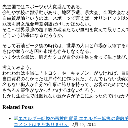
先進国ではスポーツが大変盛んである。
会社や学校に部活動があり、地区予選、県大会、全国大会な
自由貿易論というのは、スポーツで言えば、オリンピック以
競技も男女混合無差別級だけしか認めない。
そこへ世界最強の超ド級の猛者たちが血相を変えて殴りこん
どういう結果になるだろうか。
そして石油ピーク後の時代は、世界の人口と市場が収縮する
もはや奪うべき国外市場も存在しなくなる。
いまや大企業は、飢えたタコが自分の手足を食って生き延び
考えてみよう。
われわれは本当に「トヨタ」や「キャノン」がなければ、自
自由貿易のなかった江戸時代に作られた、なんでもない茶碗
名もない職人が自分の仕事に誇りを持って、お客のためにひ
もちろん競争がなかったわけではないだろう。
しかし生産性では図れない豊かさがそこにあったのではなか
Related Posts
エネルギー転換の宗教
コメントはまだありません
|
2月 17, 2014