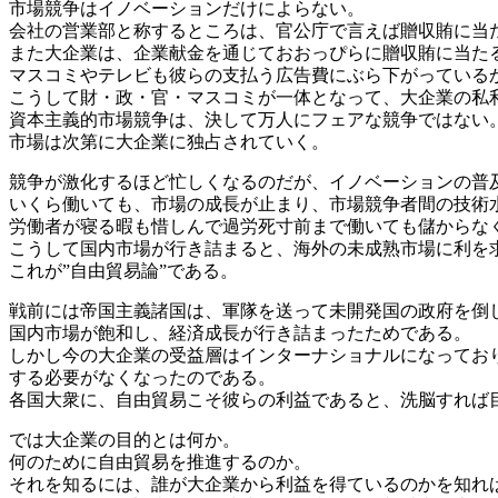
市場競争はイノベーションだけによらない。
会社の営業部と称するところは、官公庁で言えば贈収賄に当
また大企業は、企業献金を通じておおっぴらに贈収賄に当た
マスコミやテレビも彼らの支払う広告費にぶら下がっている
こうして財・政・官・マスコミが一体となって、大企業の私
資本主義的市場競争は、決して万人にフェアな競争ではない
市場は次第に大企業に独占されていく。
競争が激化するほど忙しくなるのだが、イノベーションの普
いくら働いても、市場の成長が止まり、市場競争者間の技術
労働者が寝る暇も惜しんで過労死寸前まで働いても儲からな
こうして国内市場が行き詰まると、海外の未成熟市場に利を
これが”自由貿易論”である。
戦前には帝国主義諸国は、軍隊を送って未開発国の政府を倒
国内市場が飽和し、経済成長が行き詰まったためである。
しかし今の大企業の受益層はインターナショナルになってお
する必要がなくなったのである。
各国大衆に、自由貿易こそ彼らの利益であると、洗脳すれば
では大企業の目的とは何か。
何のために自由貿易を推進するのか。
それを知るには、誰が大企業から利益を得ているのかを知れ