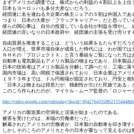
まずアメリカの調査では、株式からの利益の４割以上を上位
日本もヨーロッパも多分大差ないだろう。
経団連に名を連ねる大企業の株主シェアの５割は外国人であ
つまり、日本の大衆が「フラッグキャリアー」だと思ってい
彼らの関心事は、自分の投資している会社が利益を増やし、
経団連の言いなりの日本政府や、経団連の主張を受け売りす
自由貿易を推進することは、どういう結果をもたらすだろう
人口が増え、世界市場自体が成長した時代には、わが国では
ＮＨＫの「プロジェクトＸ」と言う番組をご覧になった方は
自動車も電気製品もアメリカ製品の物まねであり、日本製品
日本の技術者はアメリカ製品を分解して調べたり、工場に落
国内市場は、高い関税で保護されており、日本企業はアメリ
１９７３年までは、ドル円相場が固定されており、円安と相
「日本人は物まねは得意だが、独創性が欠けた民族である」
このころ作られたのが、マイケル・ムーア監督の「ロジャー
http://video.google.com/videoplay?docid=3042764332802155444&h
アメリカの製造業の空洞化と没落が始まったのである。
被害を受けたのは、末端の労働者だった。
解雇されたアメリカの労働者が、日本製の自動車を叩き壊す
しかしそのころのアメリカと今の日本が重なって見えるのは