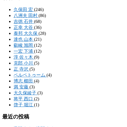
久保田 宏
(246)
八洲夫 田村
(86)
吉徳 石井
(68)
正幸 大谷
(36)
泰邦 大久保
(28)
達也 山本
(21)
叡峻 旭岡
(12)
一宏 下浦
(12)
淳 佐々木
(9)
克郎 小川
(5)
正 寺沢
(5)
ペルペトゥーム
(4)
博志 櫛田
(4)
満 安藤
(3)
大久保綾子
(3)
将平 西口
(2)
啓子 堀江
(1)
最近の投稿