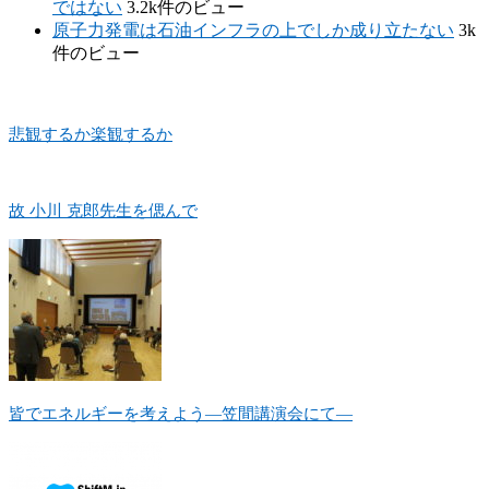
ではない
3.2k件のビュー
原子力発電は石油インフラの上でしか成り立たない
3k
件のビュー
悲観するか楽観するか
故 小川 克郎先生を偲んで
皆でエネルギーを考えよう―笠間講演会にて―