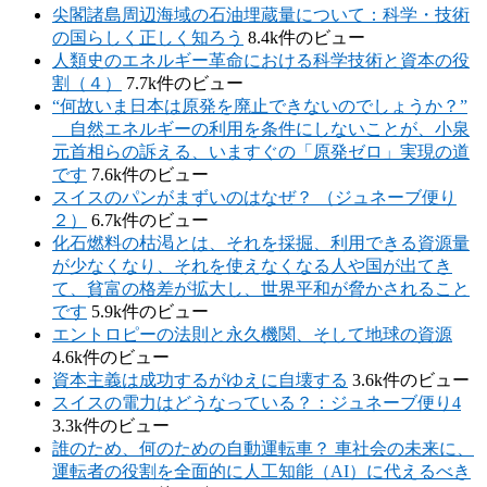
尖閣諸島周辺海域の石油埋蔵量について：科学・技術
の国らしく正しく知ろう
8.4k件のビュー
人類史のエネルギー革命における科学技術と資本の役
割（４）
7.7k件のビュー
“何故いま日本は原発を廃止できないのでしょうか？”
自然エネルギーの利用を条件にしないことが、小泉
元首相らの訴える、いますぐの「原発ゼロ」実現の道
です
7.6k件のビュー
スイスのパンがまずいのはなぜ？ （ジュネーブ便り
２）
6.7k件のビュー
化石燃料の枯渇とは、それを採掘、利用できる資源量
が少なくなり、それを使えなくなる人や国が出てき
て、貧富の格差が拡大し、世界平和が脅かされること
です
5.9k件のビュー
エントロピーの法則と永久機関、そして地球の資源
4.6k件のビュー
資本主義は成功するがゆえに自壊する
3.6k件のビュー
スイスの電力はどうなっている？：ジュネーブ便り4
3.3k件のビュー
誰のため、何のための自動運転車？ 車社会の未来に、
運転者の役割を全面的に人工知能（AI）に代えるべき