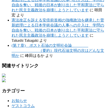
自由を奪い、戦後の日本が創り出した平和憲法に守ら
れた民主主義政治を崩壊しようとしています
に
咲田
宏
より
憲法改正を訴える安倍前首相の強権政治を継承した菅
新総理による日本学術会議の人事への介入は、学問の
自由を奪い、戦後の日本が創り出した平和憲法に守ら
れた民主主義政治を崩壊しようとしています
に
Takashi Takagaki
より
(第７章) ポスト石油の文明社会論
（要約）現代石油文明の次はどんな文
明か
に
峰田はるか
より
関連サイトリンク
カテゴリー
お知らせ
ゲストコラム