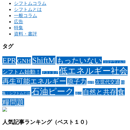
シフトムコラム
シフトムとは
一般コラム
広告
特集
資料・書評
タグ
ShiftM
EPR
もったいない
GNH
コロナウィルス
低エネルギー社会
シフトム始動！
テストタグ
再生可能エネルギー
原子力
次世代交通
特
崩壊
石油ピーク
食
自然と共存
集：シフトムとは
縮小
糧問題
人気記事ランキング（ベスト１０）