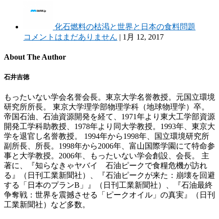
化石燃料の枯渇と世界と日本の食料問題
コメントはまだありません
|
1月 12, 2017
About The Author
石井吉徳
もったいない学会名誉会長。東京大学名誉教授。元国立環境
研究所所長。 東京大学理学部物理学科（地球物理学）卒。
帝国石油、石油資源開発を経て、1971年より東大工学部資源
開発工学科助教授、1978年より同大学教授。1993年、東京大
学を退官し名誉教授。 1994年から1998年、国立環境研究所
副所長、所長。1998年から2006年、富山国際学園にて特命参
事と大学教授。2006年、もったいない学会創設、会長。 主
著に、『知らなきゃヤバイ 石油ピークで食糧危機が訪れ
る』（日刊工業新聞社）、『石油ピークが来た：崩壊を回避
する「日本のプランB」』（日刊工業新聞社）、『石油最終
争奪戦：世界を震撼させる「ピークオイル」の真実』（日刊
工業新聞社）など多数。