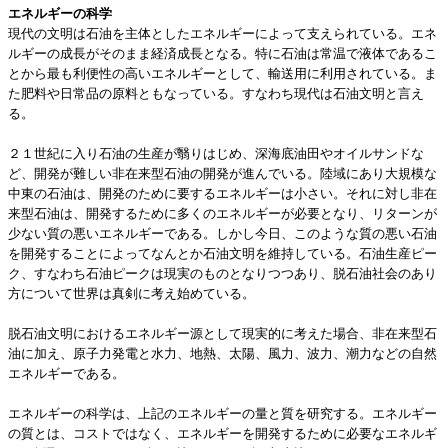
エネルギーの科学
現代の文明は石油を主体としたエネルギーによって支えられている。エネ
ルギーの成長がそのまま経済成長となる。特に石油は常温で液体であるこ
とから最も利便性の高いエネルギーとして、輸送用に利用されている。ま
た肥料や日常品の原料ともなっている。すなわち現代は石油文明と言え
る。
２１世紀に入り石油の生産が翳りはじめ、深海底油田やオイルサンドな
ど、開発が難しい非在来型石油の開発が進んでいる。陸域にあり大規模な
中東の石油は、開発のために要するエネルギーは小さい。それに対し非在
来型石油は、開発するために多くのエネルギーが必要となり、リターンが
少ない質の悪いエネルギーである。しかし今日、このような質の悪い石油
を開発することによってなんとか石油文明を維持している。石油生産ピー
ク、すなわち石油ピークは現実のものとなりつつあり、脱石油社会のあり
方について世界は真剣に考え始めている。
脱石油文明におけるエネルギー源として現実的に考えた場合、非在来型石
油に加え、原子力発電と水力、地熱、太陽、風力、波力、潮力などの自然
エネルギーである。
エネルギーの科学は、上記のエネルギーの量と質を研究する。エネルギー
の質とは、コストではなく、エネルギーを開発するために必要なエネルギ