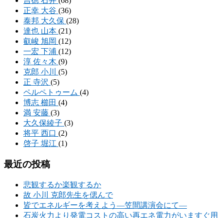
吉徳 石井
(68)
正幸 大谷
(36)
泰邦 大久保
(28)
達也 山本
(21)
叡峻 旭岡
(12)
一宏 下浦
(12)
淳 佐々木
(9)
克郎 小川
(5)
正 寺沢
(5)
ペルペトゥーム
(4)
博志 櫛田
(4)
満 安藤
(3)
大久保綾子
(3)
将平 西口
(2)
啓子 堀江
(1)
最近の投稿
悲観するか楽観するか
故 小川 克郎先生を偲んで
皆でエネルギーを考えよう―笠間講演会にて―
石炭火力より発電コストの高い再エネ電力がいますぐ用