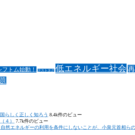
低エネルギー社会
シフトム始動！
テストタグ
題
国らしく正しく知ろう
8.4k件のビュー
（４）
7.7k件のビュー
 自然エネルギーの利用を条件にしないことが、小泉元首相ら