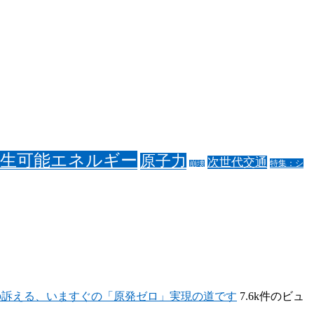
再生可能エネルギー
原子力
次世代交通
特集：シ
崩壊
の訴える、いますぐの「原発ゼロ」実現の道です
7.6k件のビュ