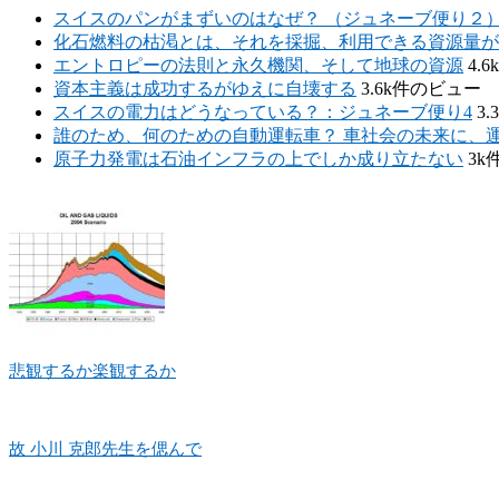
スイスのパンがまずいのはなぜ？ （ジュネーブ便り２
化石燃料の枯渇とは、それを採掘、利用できる資源量が
エントロピーの法則と永久機関、そして地球の資源
4.
資本主義は成功するがゆえに自壊する
3.6k件のビュー
スイスの電力はどうなっている？：ジュネーブ便り4
3
誰のため、何のための自動運転車？ 車社会の未来に、
原子力発電は石油インフラの上でしか成り立たない
3k
悲観するか楽観するか
故 小川 克郎先生を偲んで