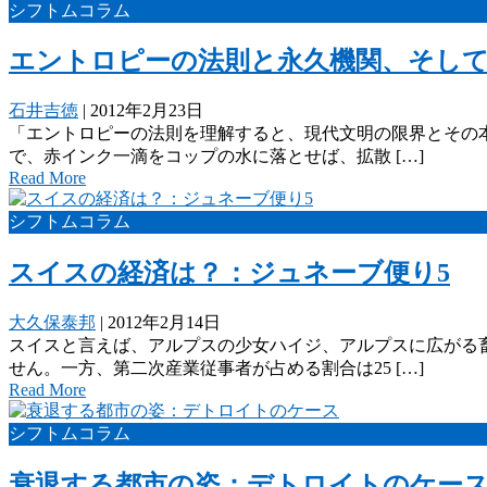
シフトムコラム
エントロピーの法則と永久機関、そし
石井吉徳
|
2012年2月23日
「エントロピーの法則を理解すると、現代文明の限界とその
で、赤インク一滴をコップの水に落とせば、拡散 […]
Read More
シフトムコラム
スイスの経済は？：ジュネーブ便り5
大久保泰邦
|
2012年2月14日
スイスと言えば、アルプスの少女ハイジ、アルプスに広がる畜
せん。一方、第二次産業従事者が占める割合は25 […]
Read More
シフトムコラム
衰退する都市の姿：デトロイトのケー