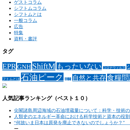
ゲストコラム
シフトムコラム
シフトムとは
一般コラム
広告
特集
資料・書評
タグ
ShiftM
EPR
もったいない
GNH
コロナウィルス
石油ピーク
食糧問
自然と共存
フトムとは
縮小
人気記事ランキング（ベスト１０）
尖閣諸島周辺海域の石油埋蔵量について：科学・技術の
人類史のエネルギー革命における科学技術と資本の役割
“何故いま日本は原発を廃止できないのでしょうか？”
ー