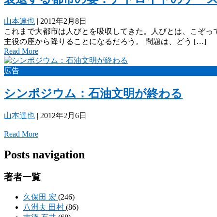
山本達也
|
2012年2月8日
これまで大都市は人びとを吸収してきた。人びとは、こぞって
主役の座から降りることになるだろう。 問題は、どう […]
Read More
広告
シンポジウム：石油文明が終わる
山本達也
|
2012年2月6日
Read More
Posts navigation
著者一覧
久保田 宏
(246)
八洲夫 田村
(86)