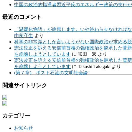
中国の政治的指導者習近平氏のエネルギー政策の実行が
最近のコメント
「温暖化物語」が終焉します。いや終わらせなければな
由良守生
より
科学の非常識としか言いようがない国際政治が求める脱
憲法改正を訴える安倍前首相の強権政治を継承した菅新
を崩壊しようとしています
に
咲田 宏
より
憲法改正を訴える安倍前首相の強権政治を継承した菅新
を崩壊しようとしています
に
Takashi Takagaki
より
(第７章) ポスト石油の文明社会論 （要
関連サイトリンク
カテゴリー
お知らせ