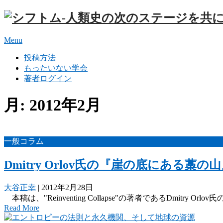
Menu
投稿方法
もったいない学会
著者ログイン
月:
2012年2月
一般コラム
Dmitry Orlov氏の『崖の底にある藁の
大谷正幸
|
2012年2月28日
本稿は、"Reinventing Collapse"の著者であるDmitry Orlov氏の
Read More