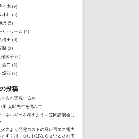
 佐々木
(9)
郎 小川
(5)
 寺沢
(5)
ルペトゥーム
(4)
志 櫛田
(4)
 安藤
(3)
久保綾子
(3)
平 西口
(2)
子 堀江
(1)
の投稿
観するか楽観するか
 小川 克郎先生を偲んで
でエネルギーを考えよう―笠間講演会に
―
炭火力より発電コストの高い再エネ電力
いますぐ用いなければならないとされて