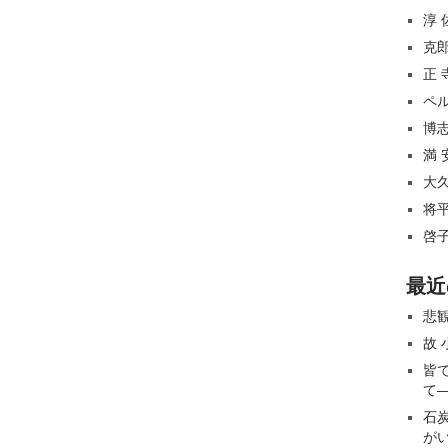
淳
克
正
ペ
博
満
大
将
啓
最近
悲
故
皆
て
石
が