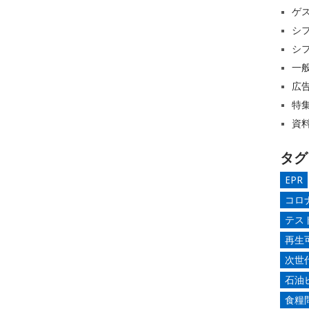
ゲ
シ
シ
一
広
特
資
タグ
EPR
コロ
テス
再生
次世
石油
食糧