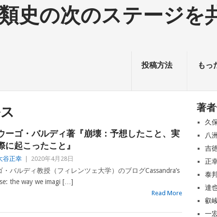
投稿方法
もっ
著者
ルス
久
ウーゴ・バルディ著『崩壊：予想したこと、実
八
際に起こったこと』
吉
大谷正幸
|
2020年4月28日
正
バルディ教授（フィレンツェ大学）のブログCassandra’s
泰
the way we imagi […]
達
Read More
叡
一