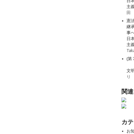
日
主
田
憲
継
事
日
主
Tak
(
文
り
関連
カテ
お