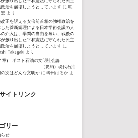
本が創り出した平和憲法に守られた民主
義政治を崩壊しようとしています
に
咲
 宏
より
法改正を訴える安倍前首相の強権政治を
承した菅新総理による日本学術会議の人
への介入は、学問の自由を奪い、戦後の
本が創り出した平和憲法に守られた民主
義政治を崩壊しようとしています
に
ashi Takagaki
より
第７章) ポスト石油の文明社会論
（要約）現代石油
明の次はどんな文明か
に
峰田はるか
よ
サイトリンク
ゴリー
知らせ