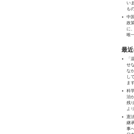
い
も
中
政
に
唯
最近
「
せ
な
し
ま
科
治
残
よ
憲
継
事