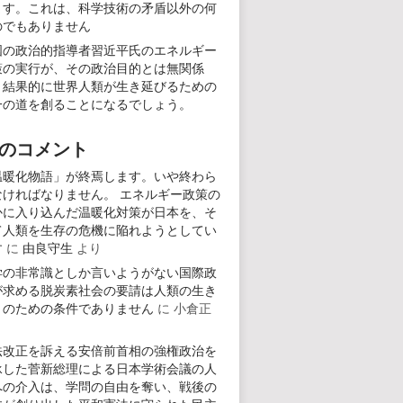
ます。これは、科学技術の矛盾以外の何
のでもありません
国の政治的指導者習近平氏のエネルギー
策の実行が、その政治目的とは無関係
、結果的に世界人類が生き延びるための
一の道を創ることになるでしょう。
のコメント
温暖化物語」が終焉します。いや終わら
なければなりません。 エネルギー政策の
かに入り込んだ温暖化対策が日本を、そ
て人類を生存の危機に陥れようとしてい
す
に
由良守生
より
学の非常識としか言いようがない国際政
が求める脱炭素社会の要請は人類の生き
りのための条件でありません
に
小倉正
り
法改正を訴える安倍前首相の強権政治を
承した菅新総理による日本学術会議の人
への介入は、学問の自由を奪い、戦後の