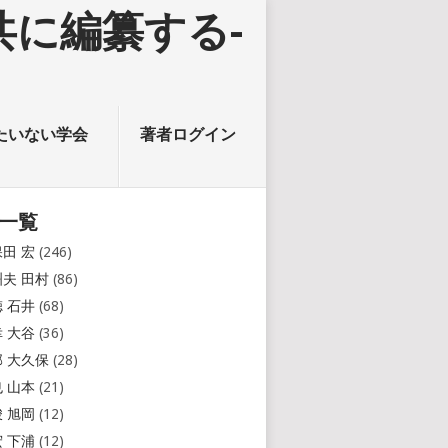
たいない学会
著者ログイン
一覧
保田 宏
(246)
洲夫 田村
(86)
徳 石井
(68)
幸 大谷
(36)
邦 大久保
(28)
也 山本
(21)
峻 旭岡
(12)
宏 下浦
(12)