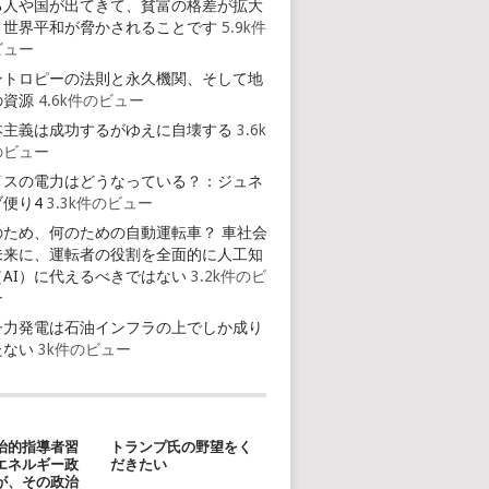
る人や国が出てきて、貧富の格差が拡大
、世界平和が脅かされることです
5.9k件
ビュー
ントロピーの法則と永久機関、そして地
の資源
4.6k件のビュー
本主義は成功するがゆえに自壊する
3.6k
のビュー
イスの電力はどうなっている？：ジュネ
ブ便り4
3.3k件のビュー
のため、何のための自動運転車？ 車社会
未来に、運転者の役割を全面的に人工知
（AI）に代えるべきではない
3.2k件のビ
ー
子力発電は石油インフラの上でしか成り
たない
3k件のビュー
治的指導者習
トランプ氏の野望をく
エネルギー政
だきたい
が、その政治