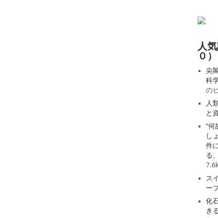
人気
０）
尖
科
の
人
と
“
し
件
る
7.
ス
ー
化
き