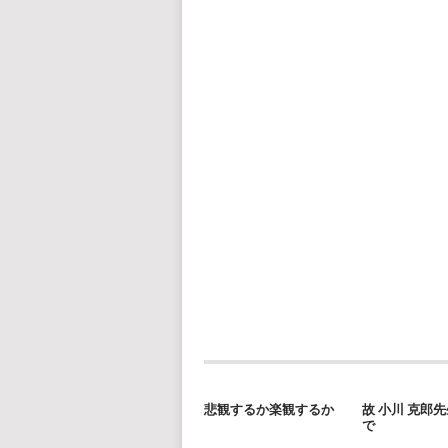
悲観するか楽観するか
故 小川 克郎
で