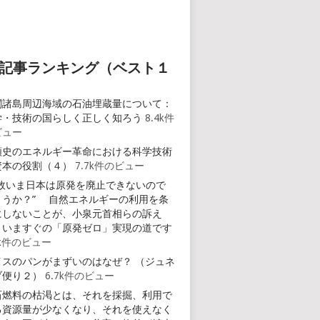
記事ランキング（ベスト１
閣諸島周辺海域の石油埋蔵量について：
学・技術の国らしく正しく知ろう
8.4k件
ビュー
類史のエネルギー革命における科学技術
資本の役割（４）
7.7k件のビュー
何故いま日本は原発を廃止できないので
ょうか？” 自然エネルギーの利用を条
にしないことが、小泉元首相らの訴え
、いますぐの「原発ゼロ」実現の道です
6k件のビュー
イスのパンがまずいのはなぜ？ （ジュネ
ブ便り２）
6.7k件のビュー
石燃料の枯渇とは、それを採掘、利用で
る資源量が少なくなり、それを使えなく